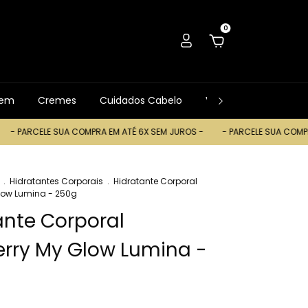
0
gem
Cremes
Cuidados Cabelo
Ver Tudo
Trocas
PARCELE SUA COMPRA EM ATÉ 6X SEM JUROS -
- PARCELE SUA COMPRA E
.
Hidratantes Corporais
.
Hidratante Corporal
low Lumina - 250g
ante Corporal
rry My Glow Lumina -