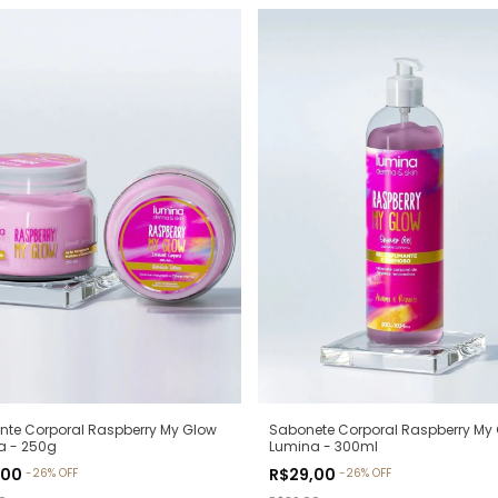
ante Corporal Raspberry My Glow
Sabonete Corporal Raspberry My
a - 250g
Lumina - 300ml
,00
R$29,00
-
26
%
OFF
-
26
%
OFF