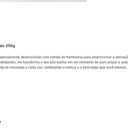
 de 250g
specialmente desenvolvido com extrato de framboesa para proporcionar a sensaçã
hidratantes, ele transforma o seu pós-banho em um momento de puro prazer e aut
 sinta-se renovada a cada uso, celebrando a beleza e o bem-estar que você merece.
o