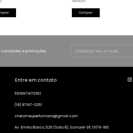
0
R$39,00
 novidades e promoções
Entre em contato
5519971470351
(19) 97147-0351
cheromeuperfumaria@gmail.com
Av. Emílio Bôsco, 526 (Sala 8), Sumaré-SP, 13179-180