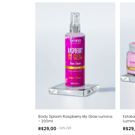
Esfoli
Body Splash Raspberry My Glow Lumina
Lumin
- 200ml
R$29
R$29,00
-
26
%
OFF