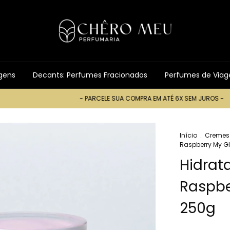
gens
Decants: Perfumes Fracionados
Perfumes de Via
- PARCELE SUA COMPRA EM ATÉ 6X SEM JUROS -
- 
Início
.
Cremes
Raspberry My G
Hidrat
Raspbe
250g