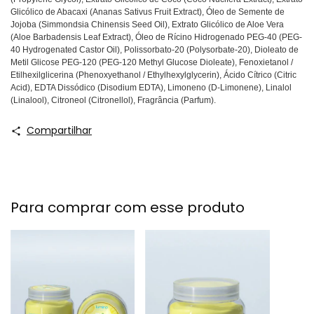
Glicólico de Abacaxi (Ananas Sativus Fruit Extract), Óleo de Semente de
Jojoba (Simmondsia Chinensis Seed Oil), Extrato Glicólico de Aloe Vera
(Aloe Barbadensis Leaf Extract), Óleo de Rícino Hidrogenado PEG-40 (PEG-
40 Hydrogenated Castor Oil), Polissorbato-20 (Polysorbate-20), Dioleato de
Metil Glicose PEG-120 (PEG-120 Methyl Glucose Dioleate), Fenoxietanol /
Etilhexilglicerina (Phenoxyethanol / Ethylhexylglycerin), Ácido Cítrico (Citric
Acid), EDTA Dissódico (Disodium EDTA), Limoneno (D-Limonene), Linalol
(Linalool), Citroneol (Citronellol), Fragrância (Parfum).
Compartilhar
Para comprar com esse produto