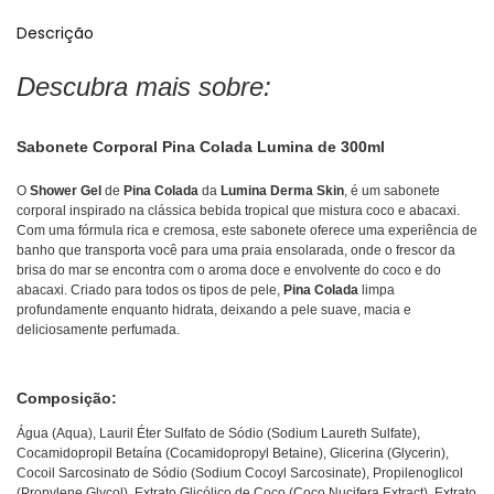
Descrição
Descubra mais sobre:
Sabonete Corporal Pina Colada Lumina de 300ml
O
Shower Gel
de
Pina Colada
da
Lumina Derma Skin
, é um sabonete
corporal inspirado na clássica bebida tropical que mistura coco e abacaxi.
Com uma fórmula rica e cremosa, este sabonete oferece uma experiência de
banho que transporta você para uma praia ensolarada, onde o frescor da
brisa do mar se encontra com o aroma doce e envolvente do coco e do
abacaxi. Criado para todos os tipos de pele,
Pina Colada
limpa
profundamente enquanto hidrata, deixando a pele suave, macia e
deliciosamente perfumada.
Composição:
Água (Aqua), Lauril Éter Sulfato de Sódio (Sodium Laureth Sulfate),
Cocamidopropil Betaína (Cocamidopropyl Betaine), Glicerina (Glycerin),
Cocoil Sarcosinato de Sódio (Sodium Cocoyl Sarcosinate), Propilenoglicol
(Propylene Glycol), Extrato Glicólico de Coco (Coco Nucifera Extract), Extrato