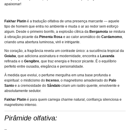
apaixonar!
Fakhar Platin
é a tradução olfativa de uma presença marcante — aquele
tipo de homem que entra no ambiente e muda o ar ao redor sem esforço
algum. Desde o primeiro borrifo, a explosão cítrica da
Bergamota
se mistura
à vibração picante da
Pimenta Rosa
e ao calor aromático do
Cardamomo
,
criando uma abertura luminosa, viril e intrigante.
No coração, a fragrância revela um contraste único: a suculência tropical da
Goiaba
, que adiciona assinatura e modernidade, encontra a
Lavanda
refinada e o
Gengibre
, que traz energia e frescor picante. É o equilíbrio
perfeito entre ousadia, elegância e personalidade.
À medida que evolui, o perfume mergulha em uma base profunda e
espiritual: o misticismo do
Incenso
, o magnetismo amadeirado do
Palo
Santo
e a cremosidade do
Sândalo
criam um rastro quente, envolvente e
absolutamente sedutor.
Fakhar Platin
é para quem carrega charme natural, confiança silenciosa e
magnetismo intenso.
Pirâmide olfativa: