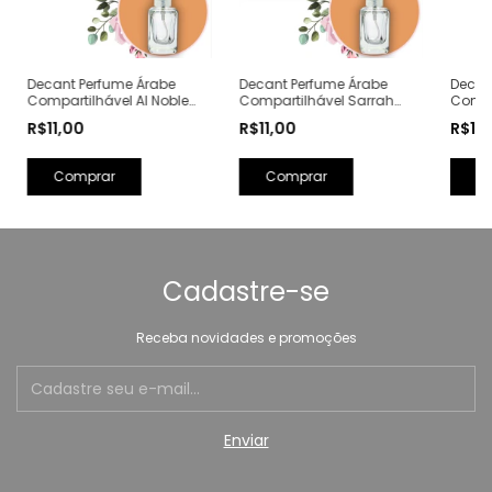
Decant Perfume Árabe
Decant Perfume Árabe
Decan
Compartilhável Al Noble
Compartilhável Sarrah
Compa
Safeer Eau de Parfum
Kunooz Zoghbi Eau de
Ameer
R$11,00
R$11,00
R$11
Lattafa (Ref. Olfativa: XVI
Parfum (Ref. Olfativa:
Lattaf
Pana Dora)
Erba Gold Xerjoff)
Swedi
Dora)
Comprar
Comprar
C
Cadastre-se
Receba novidades e promoções