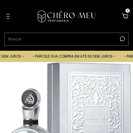
0
EM JUROS -
- PARCELE SUA COMPRA EM ATÉ 6X SEM JUROS -
- PARCE