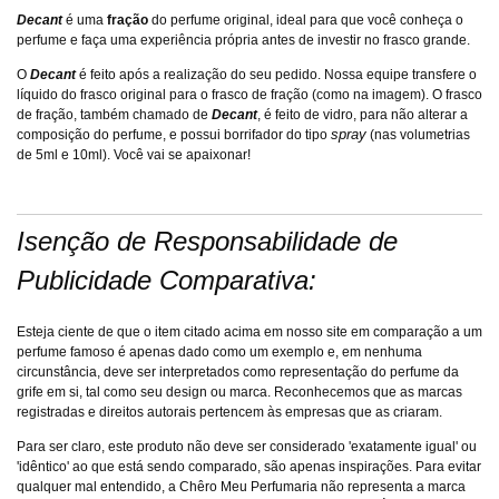
Decant
é uma
fração
do perfume original, ideal para que você conheça o
perfume e faça uma experiência própria antes de investir no frasco grande.
O
Decant
é feito após a realização do seu pedido. Nossa equipe transfere o
líquido do frasco original para o frasco de fração (como na imagem). O frasco
de fração, também chamado de
Decant
, é feito de vidro, para não alterar a
spray
composição do perfume, e possui
borrifador do tipo
(nas volumetrias
de 5ml e 10ml). Você vai se apaixonar!
Isenção de Responsabilidade de
Publicidade Comparativa:
Esteja ciente de que o item citado acima em nosso site em comparação a um
perfume famoso é apenas dado como um exemplo e, em nenhuma
circunstância, deve ser interpretados como representação do perfume da
grife em si, tal como seu design ou marca. Reconhecemos que as marcas
registradas e direitos autorais pertencem às empresas que as criaram.
Para ser claro, este produto não deve ser considerado 'exatamente igual' ou
'idêntico' ao que está sendo comparado, são apenas inspirações. Para evitar
qualquer mal entendido, a Chêro Meu Perfumaria não representa a marca