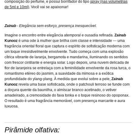
composição do perfume, e possui borrifador do tipo
spray
(nas volumetrias
de 5ml e 10ml)
. Você vai se apaixonar!
Zainab
- Elegância sem esforço, presença inesquecível.
Imagine o encontro entre elegância atemporal e ousadia refinada.
Zainab
Kunooz
é uma ode à mulher que brilha com classe e intensidade — uma
fragrância oriental floral que captura o espírito de sofisticação moderna com
um toque irresistivelmente envolvente. Tudo começa com uma explosão
cítrica vibrante de laranja, bergamota e mandarina, iluminando os sentidos
com frescor cintilante e energia solar. Logo depois, uma nuvem delicada de
flor de laranjeira se entrelaça com a feminilidade envolvente da rosa turca, o
romantismo etéreo do jasmim, a suavidade da mimosa e a exótica
profundidade do ylang-ylang. À medida que evolui sobre a pele,
Zainab
Kunooz
revela uma base sofisticada, onde o patchouli terroso se funde com
a doçura quente da baunilha, o almíscar branco acetinado, o vetiver
amadeirado, a cremosidade do fava tonka e o toque resinoso do opoponax.
O resultado é uma fragrância memorável, com presença marcante e aura
luxuosa.
Pirâmide olfativa: