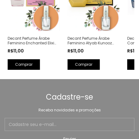
Decant Perfume Árabe
Decant Perfume Árabe
Decan
Feminino Enchanted Elixir
Feminino Atyab Kunooz
Compar
Kunooz Zoghbi Eau de
Zoghbi Eau de Parfum
Kunoo
R$11,00
R$11,00
R$11
Parfum (Ref. Olfativa:
(Ref. Olfativa:
Parfum
Chance Eau de Parfum
Flowerbomb Viktor&Rolf)
Erba P
Chanel)
Comprar
Comprar
C
Cadastre-se
Receba novidades e promoções