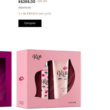
R$269,00
-
33
%
OFF
R$399,90
2
x
de
R$134,50
sem juros