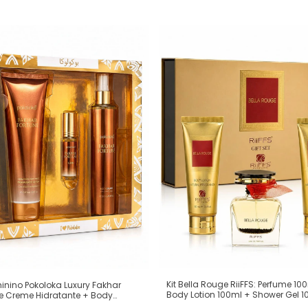
Kit Bella Rouge RiiFFS: Perfume 10
minino Pokoloka Luxury Fakhar
Body Lotion 100ml + Shower Gel 1
e Creme Hidratante + Body
(Ref. Olfativa: Coco Mademoisell
+ Perfume Elixir (Ref. Olfativa: