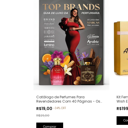
Catálogo de Perfumes Para
Kit Fe
Revendedores Com 40 Páginas - Os
Wish 
Produtos Campeões de Vendas:
Hidra
R$19,00
R$19
-
34
%
OFF
Revista Top Brands
R$29,00
Comprar