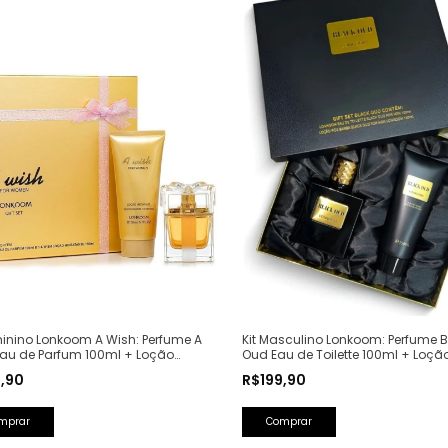
minino Lonkoom A Wish: Perfume A
Kit Masculino Lonkoom: Perfume B
Eau de Parfum 100ml + Loção
Oud Eau de Toilette 100ml + Loçã
tante Corporal Perfumada 150ml
Barba Perfumada 150ml
9,90
R$199,90