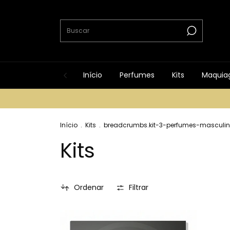
Início
Perfumes
Kits
Maquia
Início
.
Kits
.
breadcrumbs.kit-3-perfumes-masculin
Kits
Ordenar
Filtrar