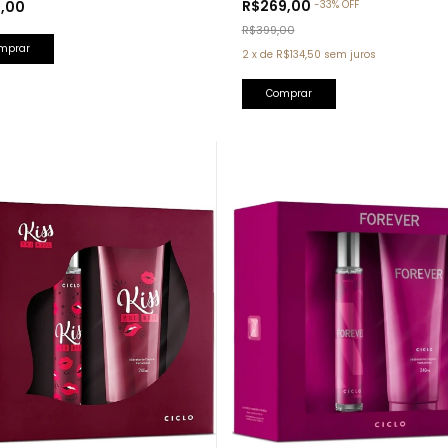
R$269,00
9,00
-
33
%
OFF
Chanel)
 Rose Lattafa)
R$399,00
2
x
de
R$134,50
sem juros