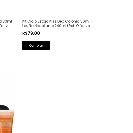
ia 30ml
Kit Ciclo Estojo Kiss Deo Colônia 30ml +
fativa:
Loção Hidratante 240ml (Ref. Olfativa:
Good Girl Carolina Herrera)
R$79,00