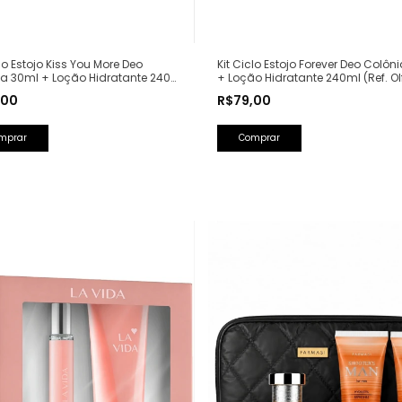
clo Estojo Kiss You More Deo
Kit Ciclo Estojo Forever Deo Colôn
ia 30ml + Loção Hidratante 240ml
+ Loção Hidratante 240ml (Ref. Ol
lfativa: Libre Yves Saint Laurent)
Fantasy Britney Spears)
,00
R$79,00