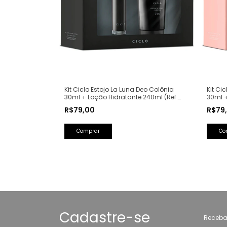
Kit Ciclo Estojo La Luna Deo Colônia
Kit Ci
30ml + Loção Hidratante 240ml (Ref.
30ml +
Olfativa: La Nuit Trésor Lancôme)
Olfati
R$79,00
R$79
Cadastre-se
Receba