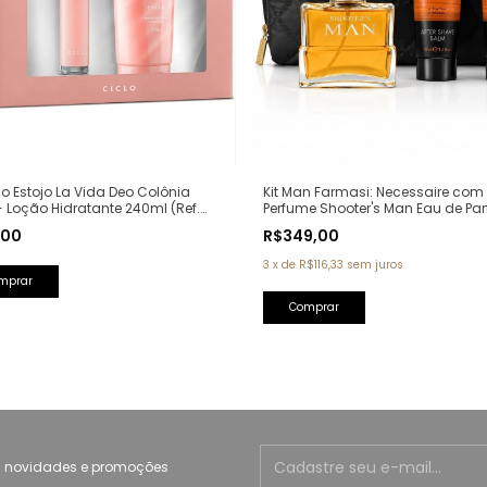
clo Estojo La Vida Deo Colônia
Kit Man Farmasi: Necessaire com
 Loção Hidratante 240ml (Ref.
Perfume Shooter's Man Eau de Pa
va: La Vie Est Belle Lancôme)
100ml + Pós Barba 100ml + Sabon
,00
R$349,00
100ml (Ref. Olfativa: One Million P
Rabanne)
3
x
de
R$116,33
sem juros
 novidades e promoções