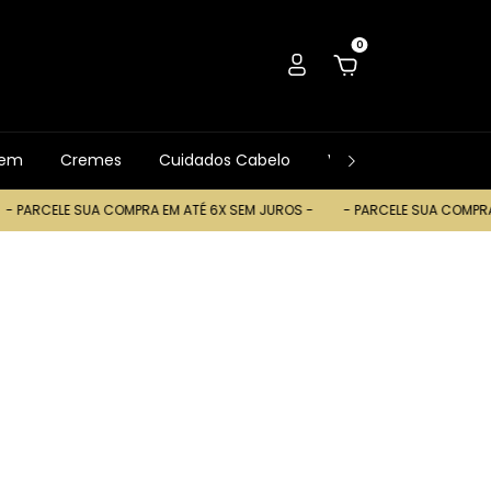
0
gem
Cremes
Cuidados Cabelo
Ver Tudo
Trocas
E SUA COMPRA EM ATÉ 6X SEM JUROS -
- PARCELE SUA COMPRA EM ATÉ 