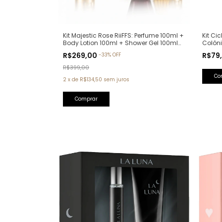
Kit Ci
Kit Majestic Rose RiiFFS: Perfume 100ml +
Colôn
Body Lotion 100ml + Shower Gel 100ml
(Ref. O
(Ref. Olfativa: La Vie Est Belle Lancôme)
R$79
R$269,00
-
33
%
OFF
R$399,00
2
x
de
R$134,50
sem juros