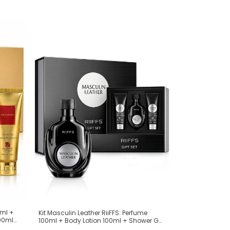
0ml +
Kit Masculin Leather RiiFFS: Perfume
00ml
100ml + Body Lotion 100ml + Shower Gel
e
100ml (Ref. Olfativa: Creed Aventus)