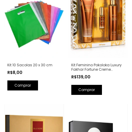
Kit 10 Sacolas 20 x 30 cm
Kit Feminino Pokoloka Luxury
Fakhar Fortune Creme
R$8,00
Hidratante + Body Splash +
R$139,00
Perfume Elixir (Ref. Olfativa:
Fakhar Rose Lattafa)