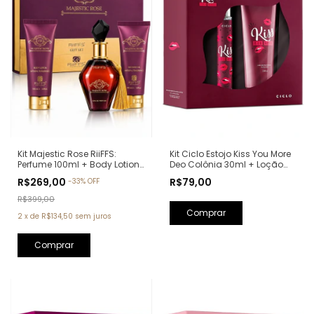
Kit Ciclo Estojo Kiss You More
Kit Majestic Rose RiiFFS:
Deo Colônia 30ml + Loção
Perfume 100ml + Body Lotion
Hidratante 240ml (Ref.
100ml + Shower Gel 100ml
R$79,00
R$269,00
-
33
%
OFF
Olfativa: Libre Yves Saint
(Ref. Olfativa: La Vie Est Belle
Laurent)
Lancôme)
R$399,00
2
x
de
R$134,50
sem juros