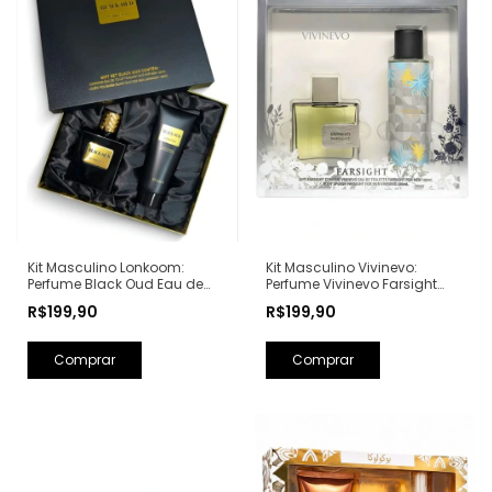
Kit Masculino Lonkoom:
Kit Masculino Vivinevo:
Perfume Black Oud Eau de
Perfume Vivinevo Farsight
Toilette 100ml + Loção Pós
Eau de Toilette 100ml + Body
R$199,90
R$199,90
Barba Perfumada 150ml
Splash Farsight 250ml