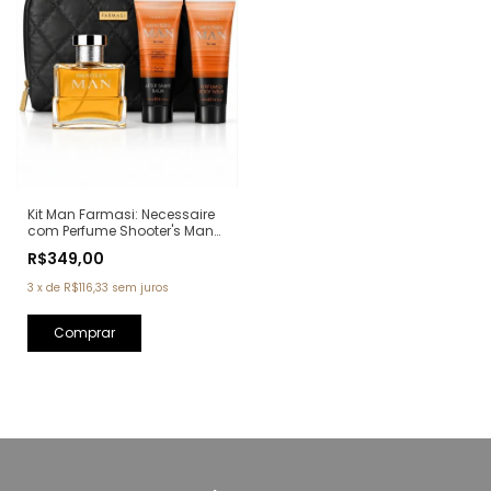
Kit Man Farmasi: Necessaire
com Perfume Shooter's Man
Eau de Parfum 100ml + Pós
R$349,00
Barba 100ml + Sabonete
100ml (Ref. Olfativa: One
3
x
de
R$116,33
sem juros
Million Paco Rabanne)