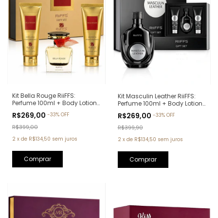
Kit Bella Rouge RiiFFS:
Kit Masculin Leather RiiFFS:
Perfume 100ml + Body Lotion
Perfume 100ml + Body Lotion
100ml + Shower Gel 100ml
100ml + Shower Gel 100ml
R$269,00
R$269,00
-
33
%
OFF
-
33
%
OFF
(Ref. Olfativa: Coco
(Ref. Olfativa: Creed Aventus)
Mademoiselle Chanel)
R$399,00
R$399,90
2
x
de
R$134,50
sem juros
2
x
de
R$134,50
sem juros