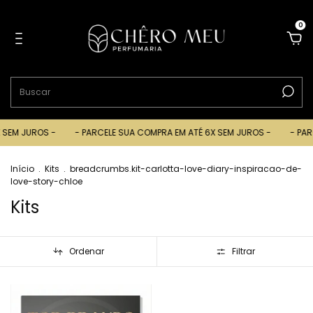
0
M JUROS -
- PARCELE SUA COMPRA EM ATÉ 6X SEM JUROS -
- PARCEL
Início
.
Kits
.
breadcrumbs.kit-carlotta-love-diary-inspiracao-de-
love-story-chloe
Kits
Ordenar
Filtrar