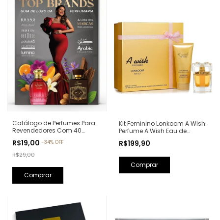
Catálogo de Perfumes Para
Kit Feminino Lonkoom A Wish:
Revendedores Com 40
Perfume A Wish Eau de
Páginas - Os Produtos
Parfum 100ml + Loção
R$19,00
R$199,90
-
34
%
OFF
Campeões de Vendas:
Hidratante Corporal
Revista Top Brands
Perfumada 150ml
R$29,00
Comprar