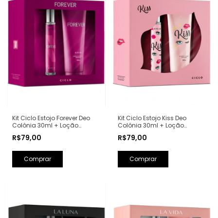
Kit Ciclo Estojo Forever Deo
Kit Ciclo Estojo Kiss Deo
Colônia 30ml + Loção
Colônia 30ml + Loção
Hidratante 240ml (Ref.
Hidratante 240ml (Ref.
R$79,00
R$79,00
Olfativa: Fantasy Britney
Olfativa: Good Girl Carolina
Spears)
Herrera)