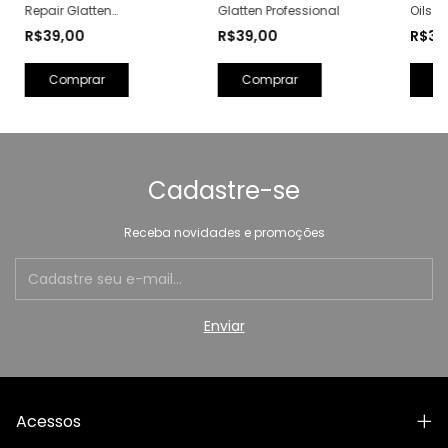
Repair Glatten
Oils &
Glatten Professional
Professional - 300g
Profes
R$39,00
R$39
R$39,00
Comprar
Cadastre-se
Receba novidades e promoções
Acessos