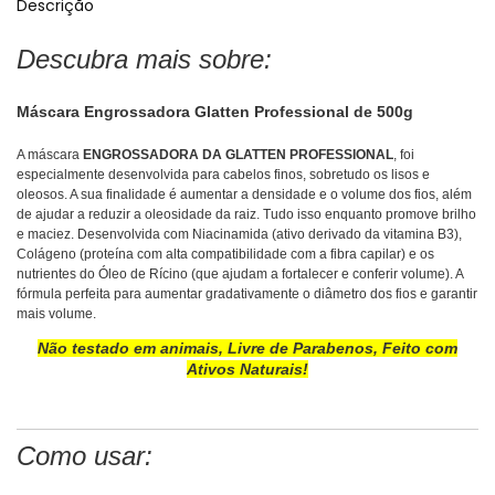
Descrição
Descubra mais sobre:
Máscara Engrossadora Glatten Professional de 500g
A máscara
ENGROSSADORA DA GLATTEN PROFESSIONAL
, foi
especialmente desenvolvida para cabelos finos, sobretudo os lisos e
oleosos. A sua finalidade é aumentar a densidade e o volume dos fios, além
de ajudar a reduzir a oleosidade da raiz. Tudo isso enquanto promove brilho
e maciez. Desenvolvida com Niacinamida (ativo derivado da vitamina B3),
Colágeno (proteína com alta compatibilidade com a fibra capilar) e os
nutrientes do Óleo de Rícino (que ajudam a fortalecer e conferir volume). A
fórmula perfeita para aumentar gradativamente o diâmetro dos fios e garantir
mais volume.
Não testado em animais, Livre de Parabenos, Feito com
Ativos Naturais!
Como usar: