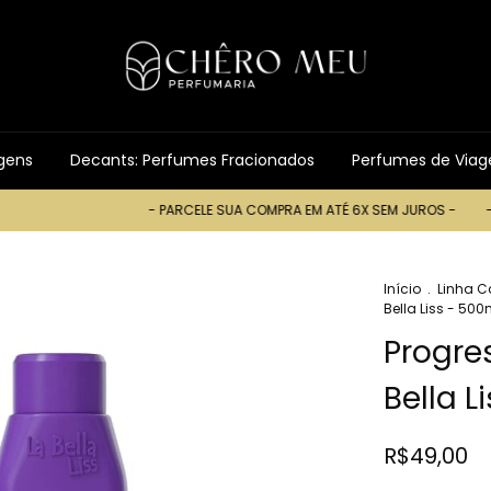
gens
Decants: Perfumes Fracionados
Perfumes de Via
- PARCELE SUA COMPRA EM ATÉ 6X SEM JUROS -
- PA
Início
.
Linha C
Bella Liss - 500
Progre
Bella L
R$49,00