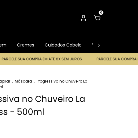
0
gem
Cremes
Cuidados Cabelo
Ver Tudo
Trocas
RCELE SUA COMPRA EM ATÉ 6X SEM JUROS -
- PARCELE SUA COMPRA EM A
apilar
.
Máscara
.
Progressiva no Chuveiro La
ml
ssiva no Chuveiro La
iss - 500ml