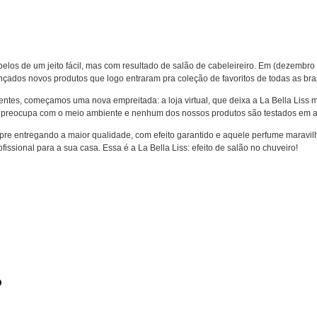
belos de um jeito fácil, mas com resultado de salão de cabeleireiro. Em (dezemb
çados novos produtos que logo entraram pra coleção de favoritos de todas as bras
ntes, começamos uma nova empreitada: a loja virtual, que deixa a La Bella Liss 
se preocupa com o meio ambiente e nenhum dos nossos produtos são testados em a
re entregando a maior qualidade, com efeito garantido e aquele perfume maravilh
ssional para a sua casa. Essa é a La Bella Liss: efeito de salão no chuveiro!
o