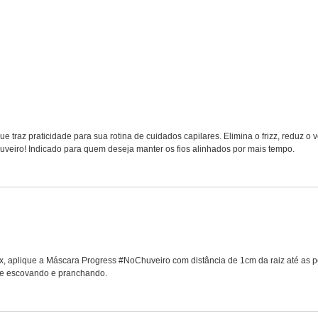
traz praticidade para sua rotina de cuidados capilares. Elimina o frizz, reduz o 
huveiro! Indicado para quem deseja manter os fios alinhados por mais tempo.
x, aplique a Máscara Progress #NoChuveiro com distância de 1cm da raiz até as po
ize escovando e pranchando.