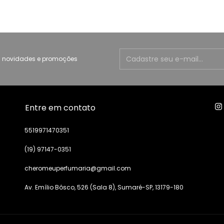
 novidades e promoções
Entre em contato
5519971470351
(19) 97147-0351
cheromeuperfumaria@gmail.com
Av. Emílio Bôsco, 526 (Sala 8), Sumaré-SP, 13179-180