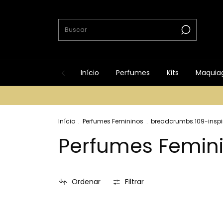
Início
Perfumes
Kits
Maquia
Início
.
Perfumes Femininos
.
breadcrumbs.109-insp
Perfumes Femin
Ordenar
Filtrar