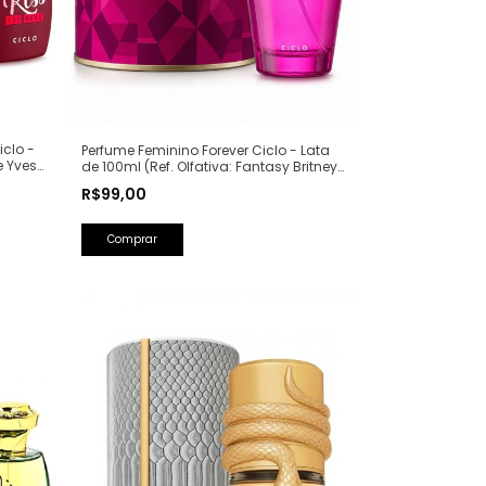
iclo -
Perfume Feminino Forever Ciclo - Lata
e Yves
de 100ml (Ref. Olfativa: Fantasy Britney
Spears)
R$99,00