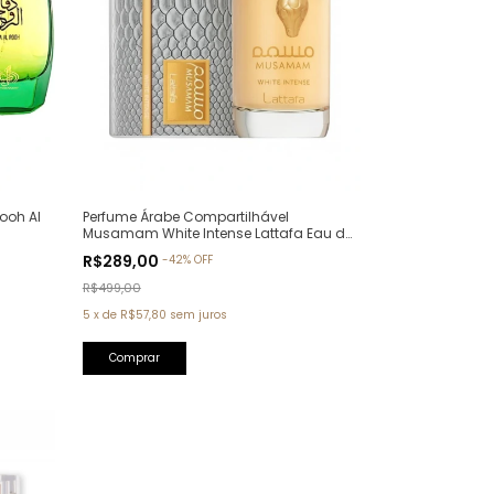
ooh Al
Perfume Árabe Compartilhável
Musamam White Intense Lattafa Eau de
Parfum - 100ml
R$289,00
-
42
%
OFF
R$499,00
5
x
de
R$57,80
sem juros