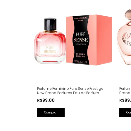
Perfum
Perfume Feminino Pure Sense Prestige
Brand
New Brand Parfums Eau de Parfum -
(Ref. 
100ml (Ref. Olfativa: Pure XS For Her
R$99
R$99,00
Rabanne)