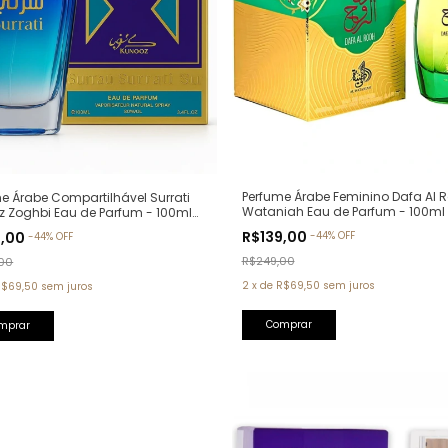
Perfume Árabe Feminino Dafa Al R
e Árabe Compartilhável Surrati
Wataniah Eau de Parfum - 100ml
z Zoghbi Eau de Parfum - 100ml
lfativa: Erba Pura Xerjoff)
R$139,00
9,00
-
44
%
OFF
-
44
%
OFF
R$249,00
00
2
x
de
R$69,50
sem juros
R$69,50
sem juros