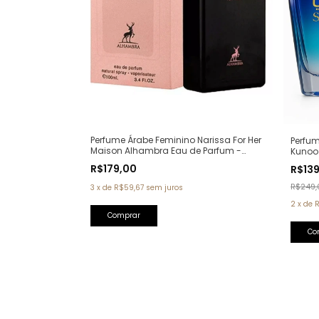
Perfume Árabe Feminino Narissa For Her
Perfum
Maison Alhambra Eau de Parfum -
Kunoo
100ml (Ref. Olfativa: Narciso Rodriguez
(Ref. O
R$179,00
R$13
For Her)
R$249,
3
x
de
R$59,67
sem juros
2
x
de