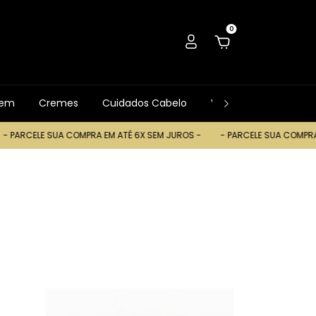
0
gem
Cremes
Cuidados Cabelo
Ver Tudo
Trocas
A COMPRA EM ATÉ 6X SEM JUROS -
- PARCELE SUA COMPRA EM ATÉ 6X S