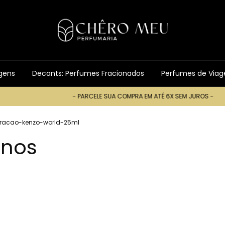
gens
Decants: Perfumes Fracionados
Perfumes de Via
- PARCELE SUA COMPRA EM ATÉ 6X SEM JUROS -
- PARCELE SU
iracao-kenzo-world-25ml
inos