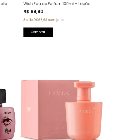
Wish Eau de Parfum 100ml + Loção
elle
Hidratante Corporal Perfumada 150ml
R$199,90
3
x
de
R$66,63
sem juros