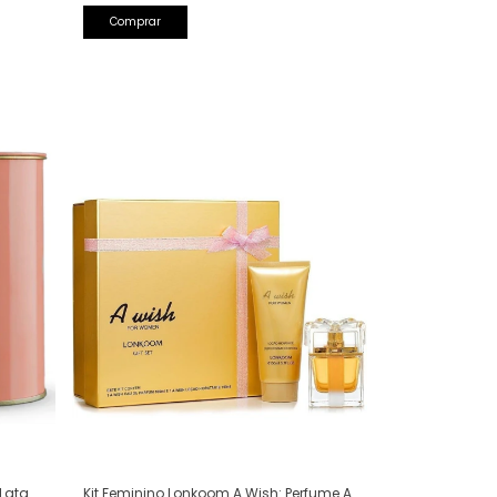
Kit Feminino Lonkoom A Wish: Perfume A
 Lata