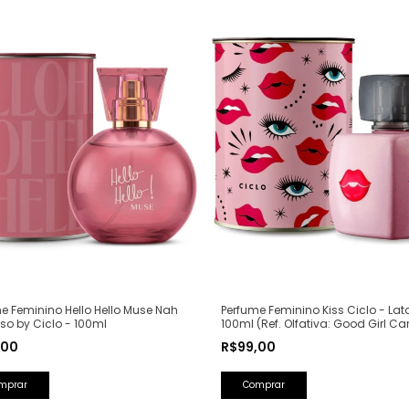
Perfume Feminino Kiss Ciclo - Lat
e Feminino Hello Hello Muse Nah
100ml (Ref. Olfativa: Good Girl Ca
o by Ciclo - 100ml
Herrera)
R$99,00
,00