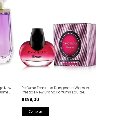
ge New
Perfume Feminino Dangerous Woman
00ml
Prestige New Brand Parfums Eau de
Parfum - 100ml (Ref. Olfativa: Poison Girl
R$99,00
Dior)