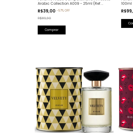
100ml
Arabic Collection A009 - 25ml (Ref.
Olfativa: Bade'e Al Oud Amethyst
R$99
R$39,00
-
57
%
OFF
Lattafa)
R$89,90