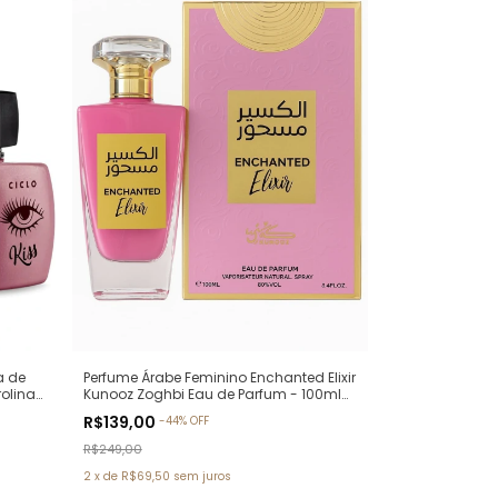
a de
Perfume Árabe Feminino Enchanted Elixir
rolina
Kunooz Zoghbi Eau de Parfum - 100ml
(Ref. Olfativa: Chance Eau de Parfum
R$139,00
-
44
%
OFF
Chanel)
R$249,00
2
x
de
R$69,50
sem juros