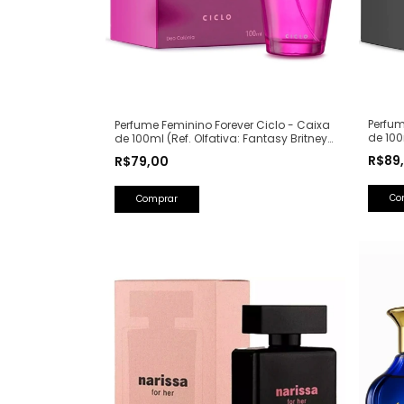
Perfum
Perfume Feminino Forever Ciclo - Caixa
de 100
de 100ml (Ref. Olfativa: Fantasy Britney
Lancô
Spears)
R$89
R$79,00