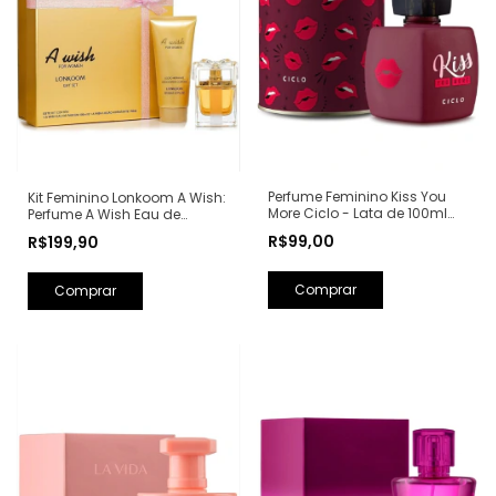
Perfume Feminino Kiss You
Kit Feminino Lonkoom A Wish:
More Ciclo - Lata de 100ml
Perfume A Wish Eau de
(Ref. Olfativa: Libre Yves Saint
Parfum 100ml + Loção
R$99,00
R$199,90
Laurent)
Hidratante Corporal
Perfumada 150ml