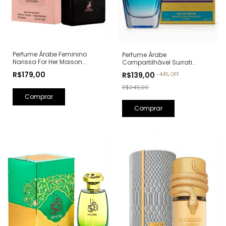
Perfume Árabe Feminino
Perfume Árabe
Narissa For Her Maison
Compartilhável Surrati
Alhambra Eau de Parfum -
Kunooz Zoghbi Eau de
R$179,00
R$139,00
-
44
%
OFF
100ml (Ref. Olfativa: Narciso
Parfum - 100ml (Ref. Olfativa:
Rodriguez For Her)
Erba Pura Xerjoff)
R$249,00