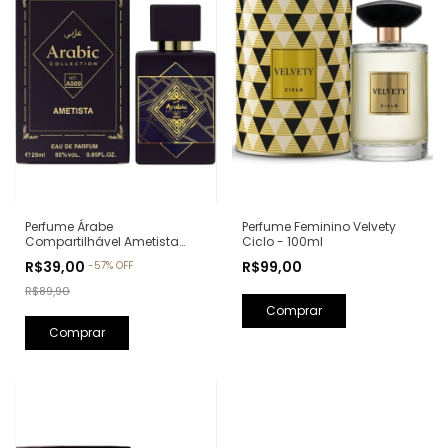
Perfume Feminino Velvety
Perfume Árabe
Ciclo - 100ml
Compartilhável Ametista
Arabic Collection A009 -
R$99,00
R$39,00
-
57
%
OFF
25ml (Ref. Olfativa: Bade'e Al
Oud Amethyst Lattafa)
R$89,90