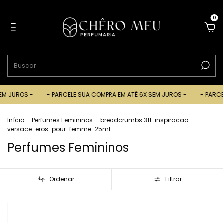
0
ROS -
- PARCELE SUA COMPRA EM ATÉ 6X SEM JUROS -
- PARCELE SU
Início
.
Perfumes Femininos
.
breadcrumbs.311-inspiracao-
versace-eros-pour-femme-25ml
Perfumes Femininos
Ordenar
Filtrar