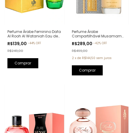
Perfume Árabe Feminino Dafa
Perfume Árabe
Al Rooh Al Wataniah Eau de
Compartilhável Musamam
Parfum - 100ml
White Intense Lattafa Eau de
R$139,00
R$289,00
-
44
%
OFF
-
42
%
OFF
Parfum - 100ml
R$249,00
R$499,00
2
x
de
R$144,50
sem juros