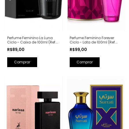
Perfume Feminino La Luna
Perfume Feminino Forever
Ciclo - Caixa de 100ml (Ref.
Ciclo - Lata de 100ml (Ref.
Olfativa: La Nuit Trésor
Olfativa: Fantasy Britney
R$89,00
R$99,00
Lancôme)
Spears)