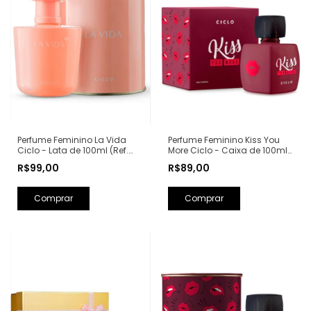
Perfume Feminino Kiss You
Perfume Feminino La Vida
More Ciclo - Caixa de 100ml
Ciclo - Lata de 100ml (Ref.
(Ref. Olfativa: Libre Yves Saint
Olfativa: La Vie Est Belle
R$89,00
R$99,00
Laurent)
Lancôme)