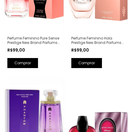
Perfume Feminino Hola
Perfume Feminino Pure Sense
Prestige New Brand Parfums
Prestige New Brand Parfums
Eau de Parfum - 100ml (Ref.
Eau de Parfum - 100ml (Ref.
R$99,00
R$99,00
Olfativa: Olympéa Paco
Olfativa: Pure XS For Her
Rabanne)
Rabanne)