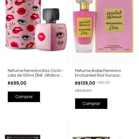
Perfume Feminino Kiss Ciclo -
Perfume Árabe Feminino
Lata de 100ml (Ref. Olfativa:
Enchanted Elixir Kunooz
Good Girl Carolina Herrera)
Zoghbi Eau de Parfum -
R$99,00
R$139,00
-
44
%
OFF
100ml (Ref. Olfativa: Chance
Eau de Parfum Chanel)
R$249,00