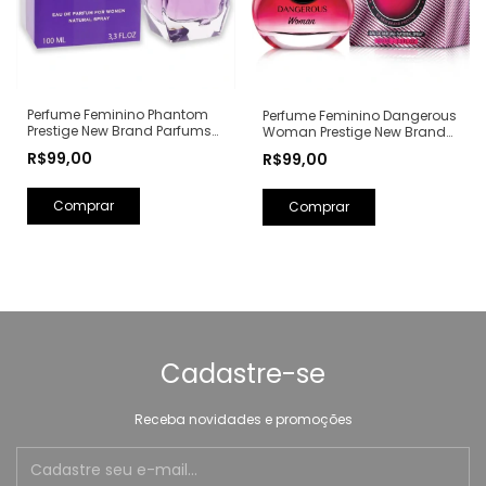
Perfume Feminino Phantom
Perfume Feminino Dangerous
Prestige New Brand Parfums
Woman Prestige New Brand
Eau de Parfum - 100ml (Ref.
Parfums Eau de Parfum -
R$99,00
R$99,00
Olfativa: Alien Mugler)
100ml (Ref. Olfativa: Poison
Girl Dior)
Cadastre-se
Receba novidades e promoções