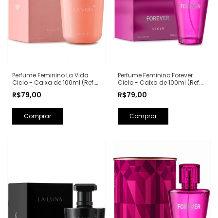
Perfume Feminino La Vida
Perfume Feminino Forever
Ciclo - Caixa de 100ml (Ref.
Ciclo - Caixa de 100ml (Ref.
Olfativa: La Vie Est Belle
Olfativa: Fantasy Britney
R$79,00
R$79,00
Lancôme)
Spears)