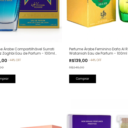
Perfume Árabe Feminino Dafa Al R
e Árabe Compartilhável Surrati
Wataniah Eau de Parfum - 100ml
z Zoghbi Eau de Parfum - 100ml
lfativa: Erba Pura Xerjoff)
R$139,00
9,00
-
44
%
OFF
-
44
%
OFF
R$249,00
00