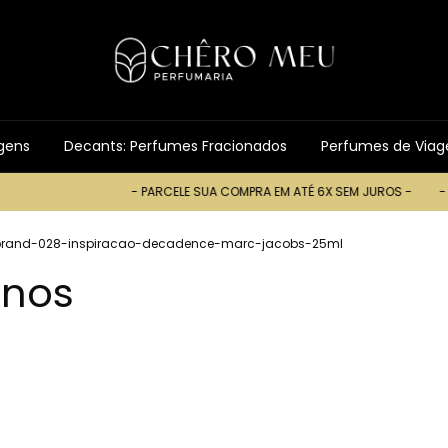
gens
Decants: Perfumes Fracionados
Perfumes de Via
- PARCELE SUA COMPRA EM ATÉ 6X SEM JUROS -
- PARCELE SUA 
brand-028-inspiracao-decadence-marc-jacobs-25ml
inos