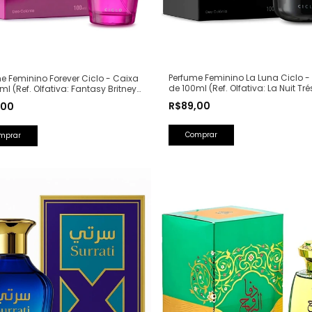
Perfume Feminino La Luna Ciclo -
e Feminino Forever Ciclo - Caixa
de 100ml (Ref. Olfativa: La Nuit Tré
ml (Ref. Olfativa: Fantasy Britney
Lancôme)
s)
R$89,00
,00