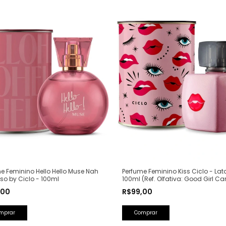
Perfume Feminino Kiss Ciclo - Lat
e Feminino Hello Hello Muse Nah
100ml (Ref. Olfativa: Good Girl Ca
o by Ciclo - 100ml
Herrera)
R$99,00
,00