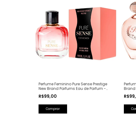
Perfum
Perfume Feminino Pure Sense Prestige
Brand
New Brand Parfums Eau de Parfum -
(Ref. 
100ml (Ref. Olfativa: Pure XS For Her
R$99
R$99,00
Rabanne)