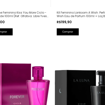
e Feminino Kiss You More Ciclo -
Kit Feminino Lonkoom A Wish: Per
de 100ml (Ref. Olfativa: Libre Yves
Wish Eau de Parfum 100ml + Loç
Laurent)
Hidratante Corporal Perfumada 1
,00
R$199,90