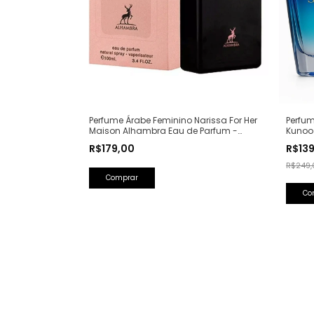
Perfume Árabe Feminino Narissa For Her
Perfum
Maison Alhambra Eau de Parfum -
Kunoo
100ml (Ref. Olfativa: Narciso Rodriguez
(Ref. O
R$179,00
R$13
For Her)
R$249,