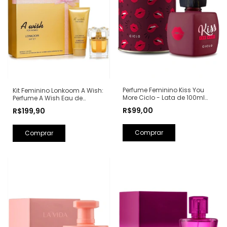
Perfume Feminino Kiss You
Kit Feminino Lonkoom A Wish:
More Ciclo - Lata de 100ml
Perfume A Wish Eau de
(Ref. Olfativa: Libre Yves Saint
Parfum 100ml + Loção
R$99,00
R$199,90
Laurent)
Hidratante Corporal
Perfumada 150ml