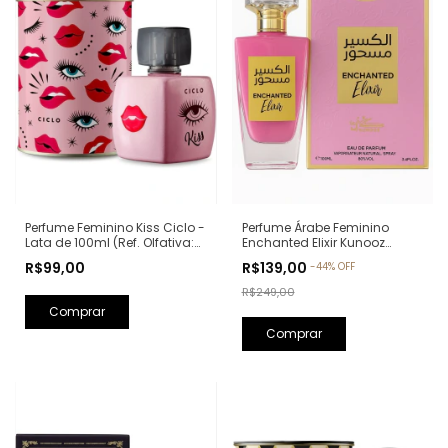
Perfume Feminino Kiss Ciclo -
Perfume Árabe Feminino
Lata de 100ml (Ref. Olfativa:
Enchanted Elixir Kunooz
Good Girl Carolina Herrera)
Zoghbi Eau de Parfum -
R$99,00
R$139,00
-
44
%
OFF
100ml (Ref. Olfativa: Chance
Eau de Parfum Chanel)
R$249,00