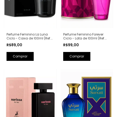
Perfume Feminino La Luna
Perfume Feminino Forever
Ciclo - Caixa de 100ml (Ref.
Ciclo - Lata de 100ml (Ref.
Olfativa: La Nuit Trésor
Olfativa: Fantasy Britney
R$89,00
R$99,00
Lancôme)
Spears)