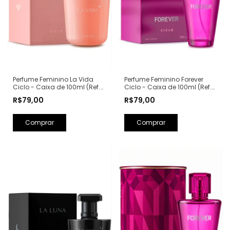
Perfume Feminino La Vida
Perfume Feminino Forever
Ciclo - Caixa de 100ml (Ref.
Ciclo - Caixa de 100ml (Ref.
Olfativa: La Vie Est Belle
Olfativa: Fantasy Britney
R$79,00
R$79,00
Lancôme)
Spears)