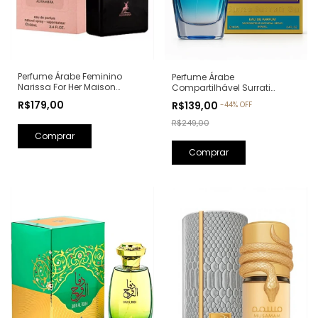
Perfume Árabe Feminino
Perfume Árabe
Narissa For Her Maison
Compartilhável Surrati
Alhambra Eau de Parfum -
Kunooz Zoghbi Eau de
R$179,00
R$139,00
-
44
%
OFF
100ml (Ref. Olfativa: Narciso
Parfum - 100ml (Ref. Olfativa:
Rodriguez For Her)
Erba Pura Xerjoff)
R$249,00