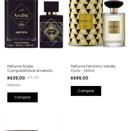
Perfume Feminino Velvety
Perfume Árabe
Ciclo - 100ml
Compartilhável Ametista
Arabic Collection A009 -
R$99,00
R$39,00
-
57
%
OFF
25ml (Ref. Olfativa: Bade'e Al
Oud Amethyst Lattafa)
R$89,90