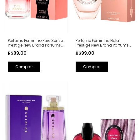
Perfume Feminino Hola
Perfume Feminino Pure Sense
Prestige New Brand Parfums
Prestige New Brand Parfums
Eau de Parfum - 100ml (Ref.
Eau de Parfum - 100ml (Ref.
R$99,00
R$99,00
Olfativa: Olympéa Paco
Olfativa: Pure XS For Her
Rabanne)
Rabanne)