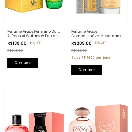
Perfume Árabe Feminino Dafa
Perfume Árabe
Al Rooh Al Wataniah Eau de
Compartilhável Musamam
Parfum - 100ml
White Intense Lattafa Eau de
R$139,00
R$289,00
-
44
%
OFF
-
42
%
OFF
Parfum - 100ml
R$249,00
R$499,00
2
x
de
R$144,50
sem juros