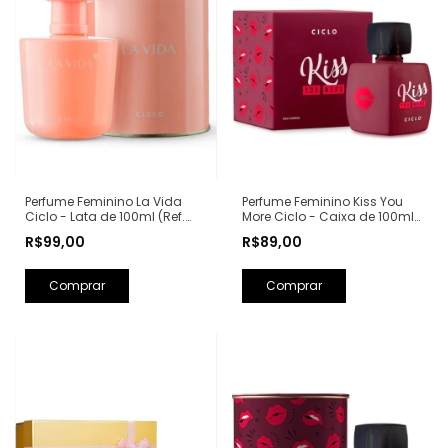
Perfume Feminino Kiss You
Perfume Feminino La Vida
More Ciclo - Caixa de 100ml
Ciclo - Lata de 100ml (Ref.
(Ref. Olfativa: Libre Yves Saint
Olfativa: La Vie Est Belle
R$89,00
R$99,00
Laurent)
Lancôme)