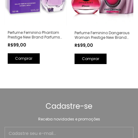
Perfume Feminino Phantom
Perfume Feminino Dangerous
Prestige New Brand Parfums
Woman Prestige New Brand
Eau de Parfum - 100ml (Ref.
Parfums Eau de Parfum -
R$99,00
R$99,00
Olfativa: Alien Mugler)
100ml (Ref. Olfativa: Poison
Girl Dior)
Cadastre-se
Receba novidades e promoções