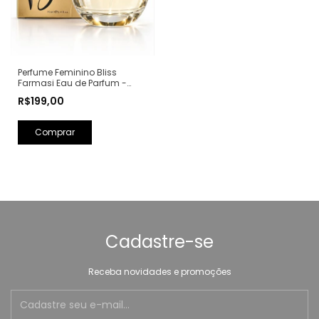
Perfume Feminino Bliss
Farmasi Eau de Parfum -
70ml (Ref. Olfativa: Scandal
R$199,00
Jean Paul Gaultier)
Cadastre-se
Receba novidades e promoções