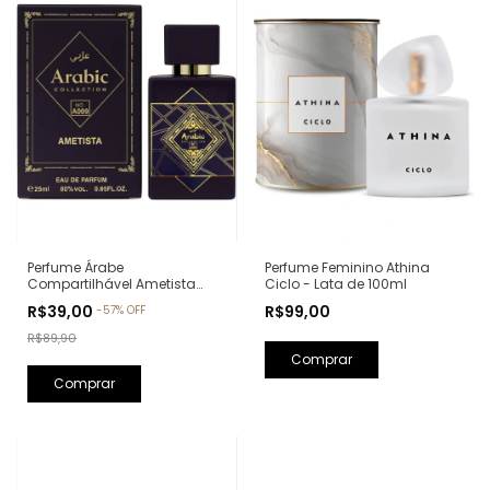
Perfume Feminino Athina
Perfume Árabe
Ciclo - Lata de 100ml
Compartilhável Ametista
Arabic Collection A009 -
R$99,00
R$39,00
-
57
%
OFF
25ml (Ref. Olfativa: Bade'e Al
Oud Amethyst Lattafa)
R$89,90