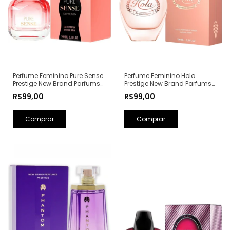
Perfume Feminino Hola
Perfume Feminino Pure Sense
Prestige New Brand Parfums
Prestige New Brand Parfums
Eau de Parfum - 100ml (Ref.
Eau de Parfum - 100ml (Ref.
R$99,00
R$99,00
Olfativa: Olympéa Paco
Olfativa: Pure XS For Her
Rabanne)
Rabanne)