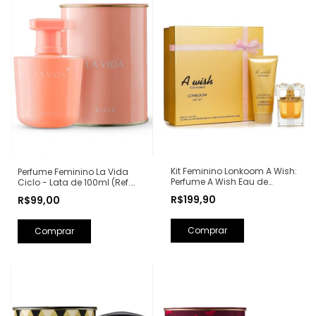
Kit Feminino Lonkoom A Wish:
Perfume Feminino La Vida
Perfume A Wish Eau de
Ciclo - Lata de 100ml (Ref.
Parfum 100ml + Loção
Olfativa: La Vie Est Belle
R$199,90
R$99,00
Hidratante Corporal
Lancôme)
Perfumada 150ml