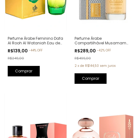
Perfume Árabe Feminino Dafa
Perfume Árabe
Al Rooh Al Wataniah Eau de
Compartilhável Musamam
Parfum - 100ml
White Intense Lattafa Eau de
R$139,00
R$289,00
-
44
%
OFF
-
42
%
OFF
Parfum - 100ml
R$249,00
R$499,00
2
x
de
R$144,50
sem juros