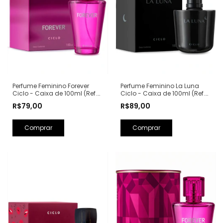
Perfume Feminino La Luna
Perfume Feminino Forever
Ciclo - Caixa de 100ml (Ref.
Ciclo - Caixa de 100ml (Ref.
Olfativa: La Nuit Trésor
Olfativa: Fantasy Britney
R$89,00
R$79,00
Lancôme)
Spears)