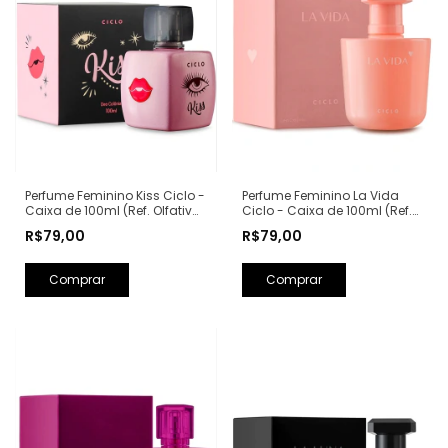
Perfume Feminino Kiss Ciclo -
Perfume Feminino La Vida
Caixa de 100ml (Ref. Olfativa:
Ciclo - Caixa de 100ml (Ref.
Good Girl Carolina Herrera)
Olfativa: La Vie Est Belle
R$79,00
R$79,00
Lancôme)