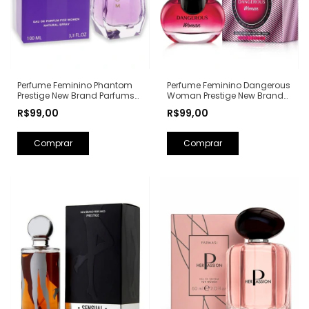
Perfume Feminino Phantom
Perfume Feminino Dangerous
Prestige New Brand Parfums
Woman Prestige New Brand
Eau de Parfum - 100ml (Ref.
Parfums Eau de Parfum -
R$99,00
R$99,00
Olfativa: Alien Mugler)
100ml (Ref. Olfativa: Poison
Girl Dior)