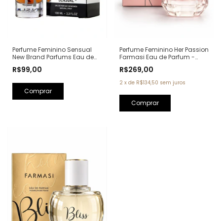
Perfume Feminino Sensual
Perfume Feminino Her Passion
New Brand Parfums Eau de
Farmasi Eau de Parfum -
Parfum - 100ml (Ref. Olfativa:
60ml (Ref. Olfativa: My Way
R$99,00
R$269,00
Scandal Jean Paul Gaultier)
Giorgio Armani)
2
x
de
R$134,50
sem juros