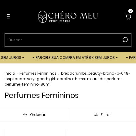
0
JUROS -
- PARCELE SUA COMPRA EM ATÉ 6X SEM JUROS -
- PARCELE 
Início
.
Perfumes Femininos
.
breadcrumbs.beauty-brand-b-048-
inspiracao-very-good-girl-carolina-herrera-eau-de-parfum-
perfume-feminino-80ml
Perfumes Femininos
Ordenar
Filtrar