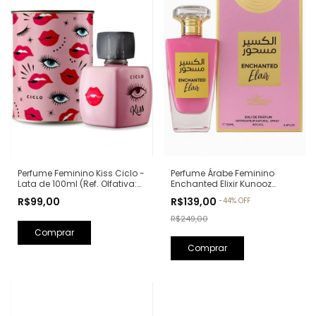
Perfume Feminino Kiss Ciclo -
Perfume Árabe Feminino
Lata de 100ml (Ref. Olfativa:
Enchanted Elixir Kunooz
Good Girl Carolina Herrera)
Zoghbi Eau de Parfum -
R$99,00
R$139,00
-
44
%
OFF
100ml (Ref. Olfativa: Chance
Eau de Parfum Chanel)
R$249,00