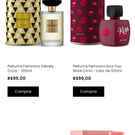
Perfume Feminino Kiss You
Perfume Feminino Velvety
More Ciclo - Lata de 100ml
Ciclo - 100ml
(Ref. Olfativa: Libre Yves Saint
R$99,00
R$99,00
Laurent)