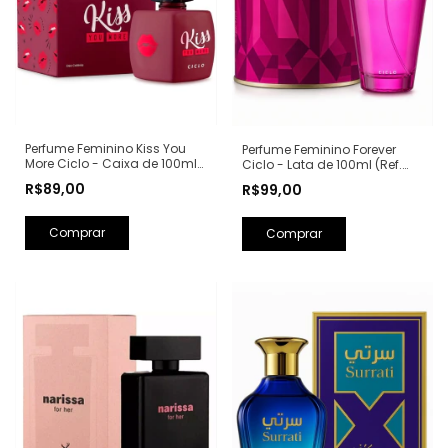
Perfume Feminino Kiss You
Perfume Feminino Forever
More Ciclo - Caixa de 100ml
Ciclo - Lata de 100ml (Ref.
(Ref. Olfativa: Libre Yves Saint
Olfativa: Fantasy Britney
R$89,00
R$99,00
Laurent)
Spears)