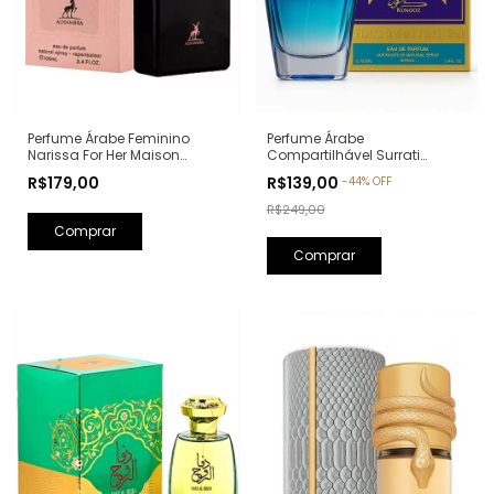
Perfume Árabe Feminino
Perfume Árabe
Narissa For Her Maison
Compartilhável Surrati
Alhambra Eau de Parfum -
Kunooz Zoghbi Eau de
R$179,00
R$139,00
-
44
%
OFF
100ml (Ref. Olfativa: Narciso
Parfum - 100ml (Ref. Olfativa:
Rodriguez For Her)
Erba Pura Xerjoff)
R$249,00