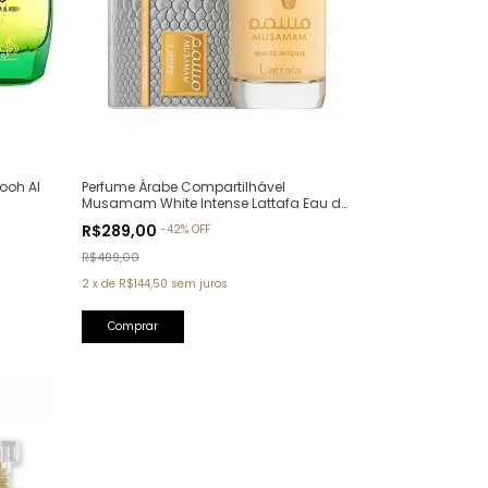
ooh Al
Perfume Árabe Compartilhável
Musamam White Intense Lattafa Eau de
Parfum - 100ml
R$289,00
-
42
%
OFF
R$499,00
2
x
de
R$144,50
sem juros