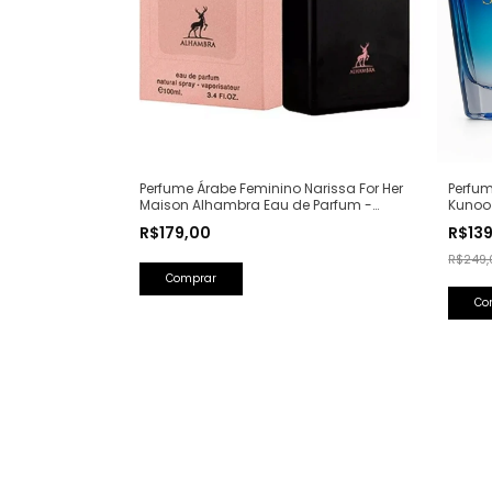
Perfume Árabe Feminino Narissa For Her
Perfum
Maison Alhambra Eau de Parfum -
Kunoo
100ml (Ref. Olfativa: Narciso Rodriguez
(Ref. O
R$179,00
R$13
For Her)
R$249,