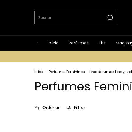
Início
Perfumes
Kits
Maquia
Início
.
Perfumes Femininos
.
breadcrumbs.body-sp
Perfumes Femin
Ordenar
Filtrar