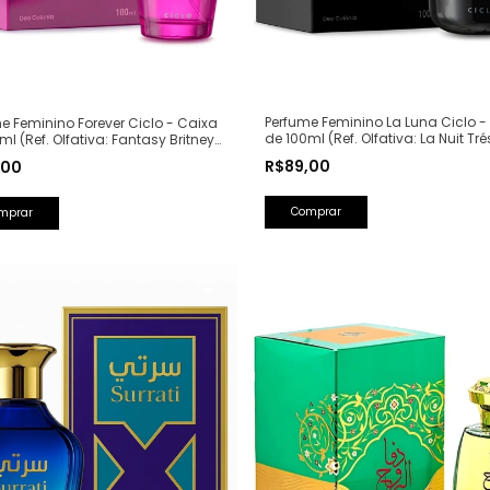
Perfume Feminino La Luna Ciclo -
e Feminino Forever Ciclo - Caixa
de 100ml (Ref. Olfativa: La Nuit Tré
ml (Ref. Olfativa: Fantasy Britney
Lancôme)
s)
R$89,00
,00