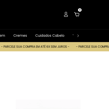
0
gem
Cremes
Cuidados Cabelo
Ver Tudo
Trocas
UA COMPRA EM ATÉ 6X SEM JUROS -
- PARCELE SUA COMPRA EM ATÉ 6X S