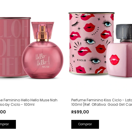
Perfume Feminino Kiss Ciclo - Lat
e Feminino Hello Hello Muse Nah
100ml (Ref. Olfativa: Good Girl Ca
o by Ciclo - 100ml
Herrera)
R$99,00
,00