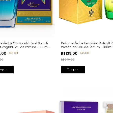
Perfume Árabe Feminino Dafa Al R
e Árabe Compartilhável Surrati
Wataniah Eau de Parfum - 100ml
z Zoghbi Eau de Parfum - 100ml
lfativa: Erba Pura Xerjoff)
R$139,00
9,00
-
44
%
OFF
-
44
%
OFF
R$249,00
00