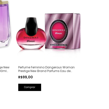
ge New
Perfume Feminino Dangerous Woman
00ml
Prestige New Brand Parfums Eau de
Parfum - 100ml (Ref. Olfativa: Poison Girl
R$99,00
Dior)