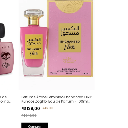
a de
Perfume Árabe Feminino Enchanted Elixir
rolina
Kunooz Zoghbi Eau de Parfum - 100ml
(Ref. Olfativa: Chance Eau de Parfum
R$139,00
-
44
%
OFF
Chanel)
R$249,00