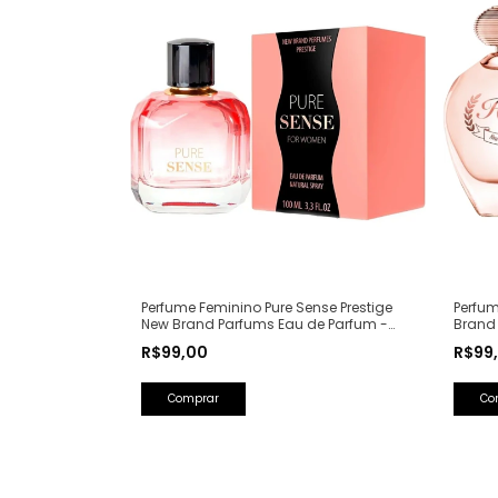
Perfum
Perfume Feminino Pure Sense Prestige
Brand
New Brand Parfums Eau de Parfum -
(Ref. 
100ml (Ref. Olfativa: Pure XS For Her
R$99
R$99,00
Rabanne)