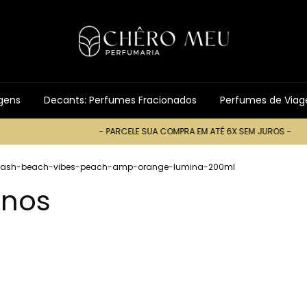
gens
Decants: Perfumes Fracionados
Perfumes de Via
- PARCELE SUA COMPRA EM ATÉ 6X SEM JUROS -
- PARCELE S
lash-beach-vibes-peach-amp-orange-lumina-200ml
inos