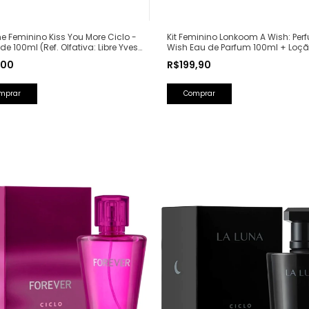
e Feminino Kiss You More Ciclo -
Kit Feminino Lonkoom A Wish: Per
de 100ml (Ref. Olfativa: Libre Yves
Wish Eau de Parfum 100ml + Loç
Laurent)
Hidratante Corporal Perfumada 1
,00
R$199,90