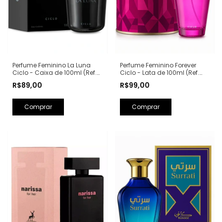
Perfume Feminino La Luna
Perfume Feminino Forever
Ciclo - Caixa de 100ml (Ref.
Ciclo - Lata de 100ml (Ref.
Olfativa: La Nuit Trésor
Olfativa: Fantasy Britney
R$89,00
R$99,00
Lancôme)
Spears)