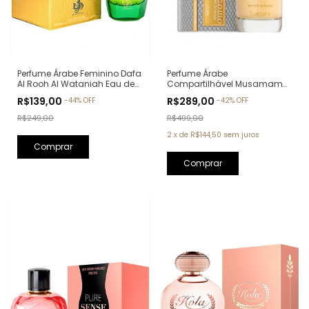
Perfume Árabe Feminino Dafa
Perfume Árabe
Al Rooh Al Wataniah Eau de
Compartilhável Musamam
Parfum - 100ml
White Intense Lattafa Eau de
R$139,00
R$289,00
-
44
%
OFF
-
42
%
OFF
Parfum - 100ml
R$249,00
R$499,00
2
x
de
R$144,50
sem juros