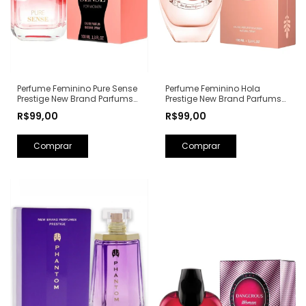
Perfume Feminino Hola
Perfume Feminino Pure Sense
Prestige New Brand Parfums
Prestige New Brand Parfums
Eau de Parfum - 100ml (Ref.
Eau de Parfum - 100ml (Ref.
R$99,00
R$99,00
Olfativa: Olympéa Paco
Olfativa: Pure XS For Her
Rabanne)
Rabanne)