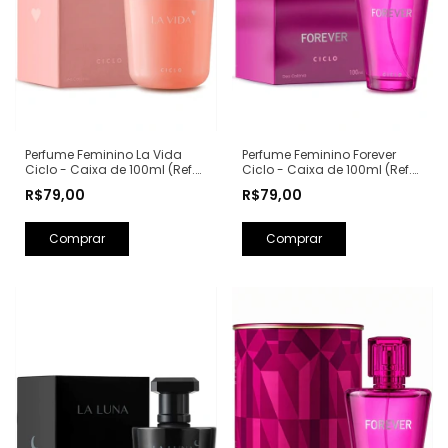
Perfume Feminino La Vida
Perfume Feminino Forever
Ciclo - Caixa de 100ml (Ref.
Ciclo - Caixa de 100ml (Ref.
Olfativa: La Vie Est Belle
Olfativa: Fantasy Britney
R$79,00
R$79,00
Lancôme)
Spears)