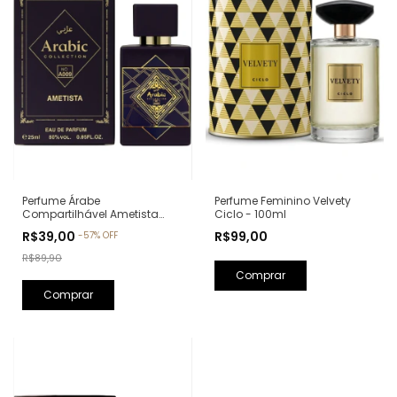
Perfume Feminino Velvety
Perfume Árabe
Ciclo - 100ml
Compartilhável Ametista
Arabic Collection A009 -
R$99,00
R$39,00
-
57
%
OFF
25ml (Ref. Olfativa: Bade'e Al
Oud Amethyst Lattafa)
R$89,90