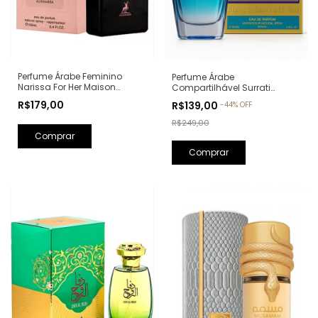
Perfume Árabe Feminino
Perfume Árabe
Narissa For Her Maison
Compartilhável Surrati
Alhambra Eau de Parfum -
Kunooz Zoghbi Eau de
R$179,00
R$139,00
-
44
%
OFF
100ml (Ref. Olfativa: Narciso
Parfum - 100ml (Ref. Olfativa:
Rodriguez For Her)
Erba Pura Xerjoff)
R$249,00