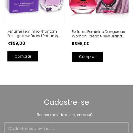
Perfume Feminino Phantom
Perfume Feminino Dangerous
Prestige New Brand Parfums
Woman Prestige New Brand
Eau de Parfum - 100ml (Ref.
Parfums Eau de Parfum -
R$99,00
R$99,00
Olfativa: Alien Mugler)
100ml (Ref. Olfativa: Poison
Girl Dior)
Cadastre-se
Receba novidades e promoções