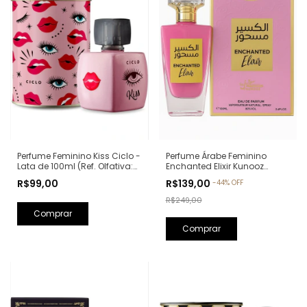
Perfume Feminino Kiss Ciclo -
Perfume Árabe Feminino
Lata de 100ml (Ref. Olfativa:
Enchanted Elixir Kunooz
Good Girl Carolina Herrera)
Zoghbi Eau de Parfum -
R$99,00
R$139,00
-
44
%
OFF
100ml (Ref. Olfativa: Chance
Eau de Parfum Chanel)
R$249,00