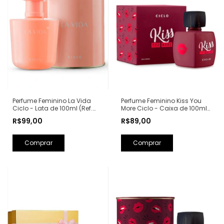
Perfume Feminino Kiss You
Perfume Feminino La Vida
More Ciclo - Caixa de 100ml
Ciclo - Lata de 100ml (Ref.
(Ref. Olfativa: Libre Yves Saint
Olfativa: La Vie Est Belle
R$89,00
R$99,00
Laurent)
Lancôme)