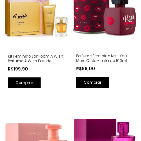
Perfume Feminino Kiss You
Kit Feminino Lonkoom A Wish:
More Ciclo - Lata de 100ml
Perfume A Wish Eau de
(Ref. Olfativa: Libre Yves Saint
Parfum 100ml + Loção
R$99,00
R$199,90
Laurent)
Hidratante Corporal
Perfumada 150ml