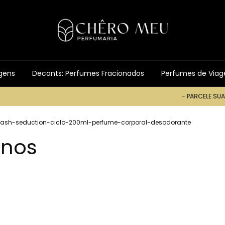
gens
Decants: Perfumes Fracionados
Perfumes de Via
- PARCELE SUA COMPRA EM A
ash-seduction-ciclo-200ml-perfume-corporal-desodorante
inos