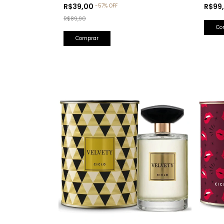
Olfativa: Bade'e Al Oud Amethyst
R$99
R$39,00
-
57
%
OFF
Lattafa)
R$89,90