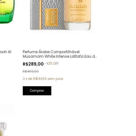
ooh Al
Perfume Árabe Compartilhável
Musamam White Intense Lattafa Eau de
Parfum - 100ml
R$289,00
-
42
%
OFF
R$499,00
2
x
de
R$144,50
sem juros