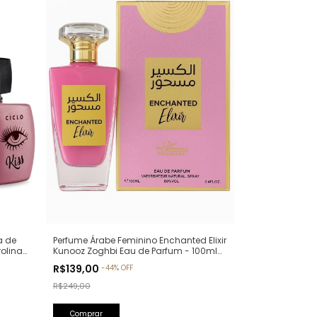
a de
Perfume Árabe Feminino Enchanted Elixir
rolina
Kunooz Zoghbi Eau de Parfum - 100ml
(Ref. Olfativa: Chance Eau de Parfum
R$139,00
-
44
%
OFF
Chanel)
R$249,00