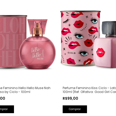
Perfume Feminino Kiss Ciclo - Lat
e Feminino Hello Hello Muse Nah
100ml (Ref. Olfativa: Good Girl Ca
o by Ciclo - 100ml
Herrera)
R$99,00
,00