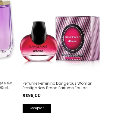
ge New
Perfume Feminino Dangerous Woman
00ml
Prestige New Brand Parfums Eau de
Parfum - 100ml (Ref. Olfativa: Poison Girl
R$99,00
Dior)