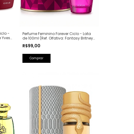
iclo -
Perfume Feminino Forever Ciclo - Lata
e Yves
de 100ml (Ref. Olfativa: Fantasy Britney
Spears)
R$99,00