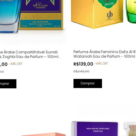
Perfume Árabe Feminino Dafa Al R
e Árabe Compartilhável Surrati
Wataniah Eau de Parfum - 100ml
z Zoghbi Eau de Parfum - 100ml
lfativa: Erba Pura Xerjoff)
R$139,00
9,00
-
44
%
OFF
-
44
%
OFF
R$249,00
00