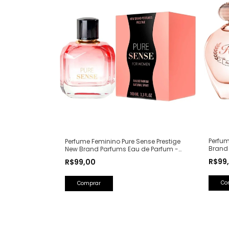
Perfum
Perfume Feminino Pure Sense Prestige
Brand
New Brand Parfums Eau de Parfum -
(Ref. 
100ml (Ref. Olfativa: Pure XS For Her
R$99
R$99,00
Rabanne)