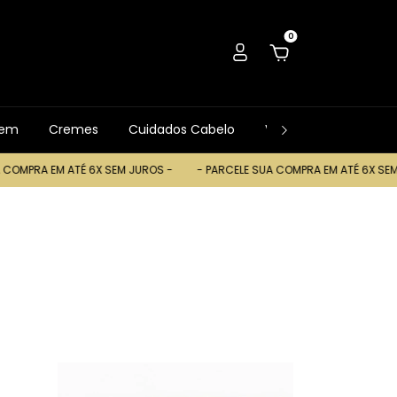
0
gem
Cremes
Cuidados Cabelo
Ver Tudo
Trocas
TÉ 6X SEM JUROS -
- PARCELE SUA COMPRA EM ATÉ 6X SEM JUROS -