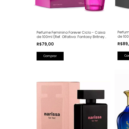
Perfum
Perfume Feminino Forever Ciclo - Caixa
de 100
de 100ml (Ref. Olfativa: Fantasy Britney
Lancô
Spears)
R$89
R$79,00