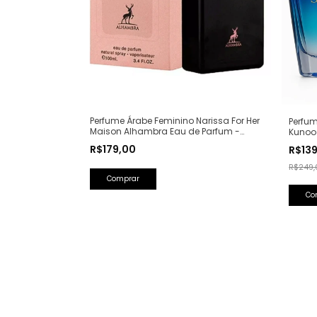
Perfume Árabe Feminino Narissa For Her
Perfum
Maison Alhambra Eau de Parfum -
Kunoo
100ml (Ref. Olfativa: Narciso Rodriguez
(Ref. O
R$179,00
R$13
For Her)
R$249,