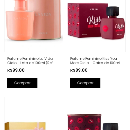
Perfume Feminino Kiss You
Perfume Feminino La Vida
More Ciclo - Caixa de 100ml
Ciclo - Lata de 100ml (Ref.
(Ref. Olfativa: Libre Yves Saint
Olfativa: La Vie Est Belle
R$89,00
R$99,00
Laurent)
Lancôme)