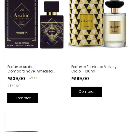
Perfume Feminino Velvety
Perfume Árabe
Ciclo - 100ml
Compartilhável Ametista
Arabic Collection A009 -
R$99,00
R$39,00
-
57
%
OFF
25ml (Ref. Olfativa: Bade'e Al
Oud Amethyst Lattafa)
R$89,90