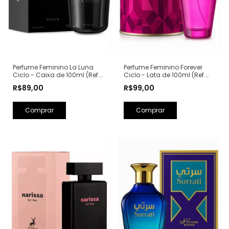
Perfume Feminino La Luna
Perfume Feminino Forever
Ciclo - Caixa de 100ml (Ref.
Ciclo - Lata de 100ml (Ref.
Olfativa: La Nuit Trésor
Olfativa: Fantasy Britney
R$89,00
R$99,00
Lancôme)
Spears)