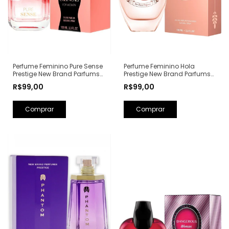
Perfume Feminino Hola
Perfume Feminino Pure Sense
Prestige New Brand Parfums
Prestige New Brand Parfums
Eau de Parfum - 100ml (Ref.
Eau de Parfum - 100ml (Ref.
R$99,00
R$99,00
Olfativa: Olympéa Paco
Olfativa: Pure XS For Her
Rabanne)
Rabanne)