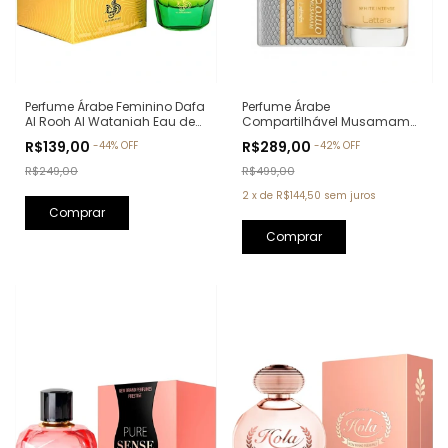
Perfume Árabe Feminino Dafa
Perfume Árabe
Al Rooh Al Wataniah Eau de
Compartilhável Musamam
Parfum - 100ml
White Intense Lattafa Eau de
R$139,00
R$289,00
-
44
%
OFF
-
42
%
OFF
Parfum - 100ml
R$249,00
R$499,00
2
x
de
R$144,50
sem juros