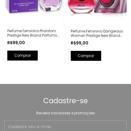
Perfume Feminino Phantom
Perfume Feminino Dangerous
Prestige New Brand Parfums
Woman Prestige New Brand
Eau de Parfum - 100ml (Ref.
Parfums Eau de Parfum -
R$99,00
R$99,00
Olfativa: Alien Mugler)
100ml (Ref. Olfativa: Poison
Girl Dior)
Cadastre-se
Receba novidades e promoções