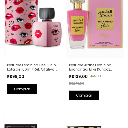
Perfume Feminino Kiss Ciclo -
Perfume Árabe Feminino
Lata de 100ml (Ref. Olfativa:
Enchanted Elixir Kunooz
Good Girl Carolina Herrera)
Zoghbi Eau de Parfum -
R$99,00
R$139,00
-
44
%
OFF
100ml (Ref. Olfativa: Chance
Eau de Parfum Chanel)
R$249,00