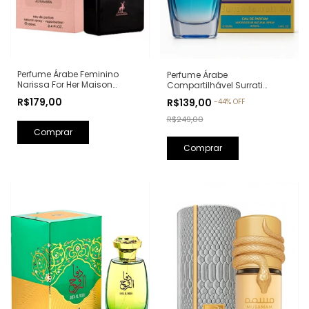
Perfume Árabe Feminino
Perfume Árabe
Narissa For Her Maison
Compartilhável Surrati
Alhambra Eau de Parfum -
Kunooz Zoghbi Eau de
R$179,00
R$139,00
-
44
%
OFF
100ml (Ref. Olfativa: Narciso
Parfum - 100ml (Ref. Olfativa:
Rodriguez For Her)
Erba Pura Xerjoff)
R$249,00