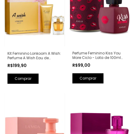
Perfume Feminino Kiss You
Kit Feminino Lonkoom A Wish:
More Ciclo - Lata de 100ml
Perfume A Wish Eau de
(Ref. Olfativa: Libre Yves Saint
Parfum 100ml + Loção
R$99,00
R$199,90
Laurent)
Hidratante Corporal
Perfumada 150ml