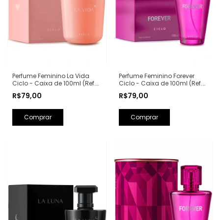
Perfume Feminino La Vida
Perfume Feminino Forever
Ciclo - Caixa de 100ml (Ref.
Ciclo - Caixa de 100ml (Ref.
Olfativa: La Vie Est Belle
Olfativa: Fantasy Britney
R$79,00
R$79,00
Lancôme)
Spears)