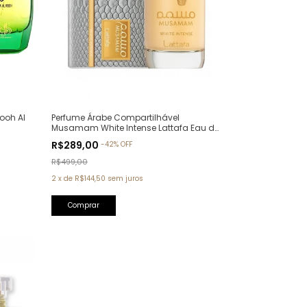
ooh Al
Perfume Árabe Compartilhável
Musamam White Intense Lattafa Eau de
Parfum - 100ml
R$289,00
-
42
%
OFF
R$499,00
2
x
de
R$144,50
sem juros