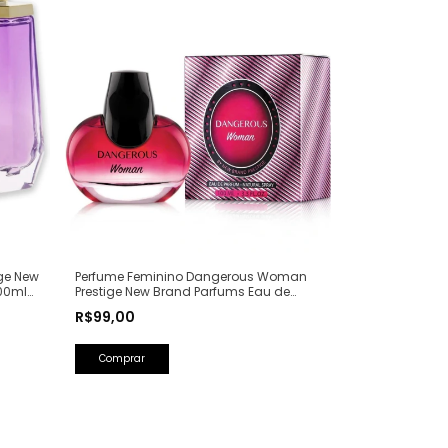
ge New
Perfume Feminino Dangerous Woman
00ml
Prestige New Brand Parfums Eau de
Parfum - 100ml (Ref. Olfativa: Poison Girl
R$99,00
Dior)