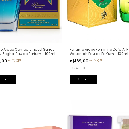
Perfume Árabe Feminino Dafa Al R
e Árabe Compartilhável Surrati
Wataniah Eau de Parfum - 100ml
z Zoghbi Eau de Parfum - 100ml
lfativa: Erba Pura Xerjoff)
R$139,00
9,00
-
44
%
OFF
-
44
%
OFF
R$249,00
00