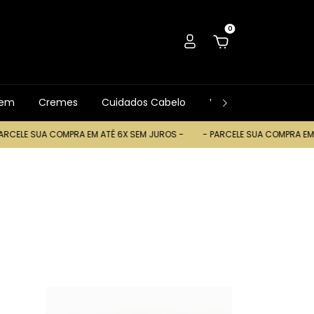
0
gem
Cremes
Cuidados Cabelo
Ver Tudo
Trocas
MPRA EM ATÉ 6X SEM JUROS -
- PARCELE SUA COMPRA EM ATÉ 6X SEM J