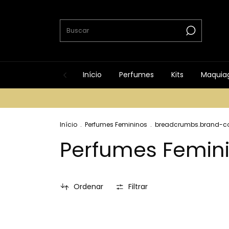
Início
Perfumes
Kits
Maquia
Início
.
Perfumes Femininos
.
breadcrumbs.brand-col
Perfumes Femin
Ordenar
Filtrar