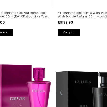
e Feminino Kiss You More Ciclo -
Kit Feminino Lonkoom A Wish: Per
de 100ml (Ref. Olfativa: Libre Yves
Wish Eau de Parfum 100ml + Loç
Laurent)
Hidratante Corporal Perfumada 1
,00
R$199,90