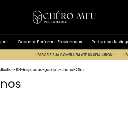
gens
Decants: Perfumes Fracionados
Perfumes de Via
- PARCELE SUA COMPRA EM ATÉ 6X SEM JUROS -
- PARCELE SUA CO
lection-134-inspiracao-gabrielle-chanel-25ml
inos