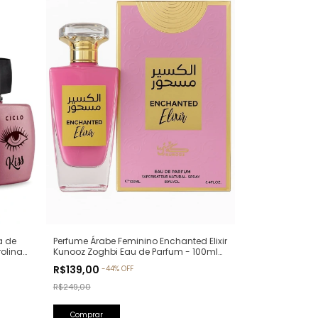
a de
Perfume Árabe Feminino Enchanted Elixir
rolina
Kunooz Zoghbi Eau de Parfum - 100ml
(Ref. Olfativa: Chance Eau de Parfum
R$139,00
-
44
%
OFF
Chanel)
R$249,00