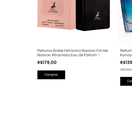
Perfume Árabe Feminino Narissa For Her
Perfum
Maison Alhambra Eau de Parfum -
Kunoo
100ml (Ref. Olfativa: Narciso Rodriguez
(Ref. O
R$179,00
R$13
For Her)
R$249,