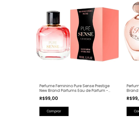
Perfum
Perfume Feminino Pure Sense Prestige
Brand
New Brand Parfums Eau de Parfum -
(Ref. 
100ml (Ref. Olfativa: Pure XS For Her
R$99
R$99,00
Rabanne)