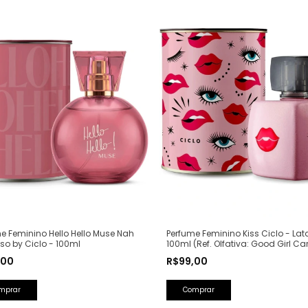
Perfume Feminino Kiss Ciclo - Lat
e Feminino Hello Hello Muse Nah
100ml (Ref. Olfativa: Good Girl Ca
o by Ciclo - 100ml
Herrera)
R$99,00
,00