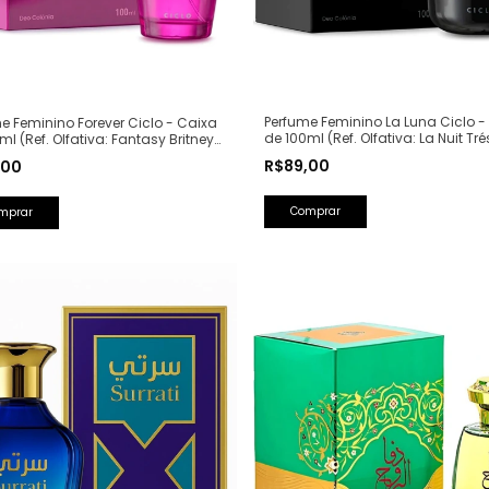
Perfume Feminino La Luna Ciclo -
e Feminino Forever Ciclo - Caixa
de 100ml (Ref. Olfativa: La Nuit Tré
ml (Ref. Olfativa: Fantasy Britney
Lancôme)
s)
R$89,00
,00