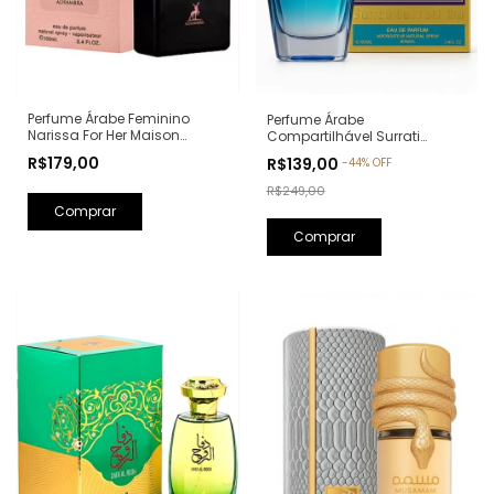
Perfume Árabe Feminino
Perfume Árabe
Narissa For Her Maison
Compartilhável Surrati
Alhambra Eau de Parfum -
Kunooz Zoghbi Eau de
R$179,00
R$139,00
-
44
%
OFF
100ml (Ref. Olfativa: Narciso
Parfum - 100ml (Ref. Olfativa:
Rodriguez For Her)
Erba Pura Xerjoff)
R$249,00