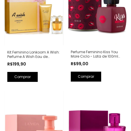
Perfume Feminino Kiss You
Kit Feminino Lonkoom A Wish:
More Ciclo - Lata de 100ml
Perfume A Wish Eau de
(Ref. Olfativa: Libre Yves Saint
Parfum 100ml + Loção
R$99,00
R$199,90
Laurent)
Hidratante Corporal
Perfumada 150ml