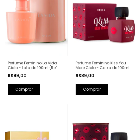
Perfume Feminino Kiss You
Perfume Feminino La Vida
More Ciclo - Caixa de 100ml
Ciclo - Lata de 100ml (Ref.
(Ref. Olfativa: Libre Yves Saint
Olfativa: La Vie Est Belle
R$89,00
R$99,00
Laurent)
Lancôme)