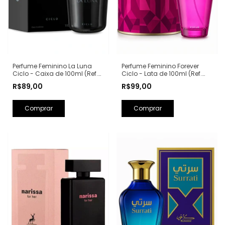
Perfume Feminino La Luna
Perfume Feminino Forever
Ciclo - Caixa de 100ml (Ref.
Ciclo - Lata de 100ml (Ref.
Olfativa: La Nuit Trésor
Olfativa: Fantasy Britney
R$89,00
R$99,00
Lancôme)
Spears)