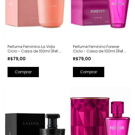
Perfume Feminino La Vida
Perfume Feminino Forever
Ciclo - Caixa de 100ml (Ref.
Ciclo - Caixa de 100ml (Ref.
Olfativa: La Vie Est Belle
Olfativa: Fantasy Britney
R$79,00
R$79,00
Lancôme)
Spears)