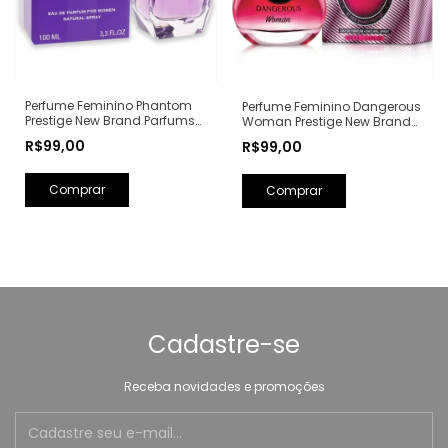
Perfume Feminino Phantom
Perfume Feminino Dangerous
Prestige New Brand Parfums
Woman Prestige New Brand
Eau de Parfum - 100ml (Ref.
Parfums Eau de Parfum -
R$99,00
R$99,00
Olfativa: Alien Mugler)
100ml (Ref. Olfativa: Poison
Girl Dior)
Cadastre-se
Receba novidades e promoções