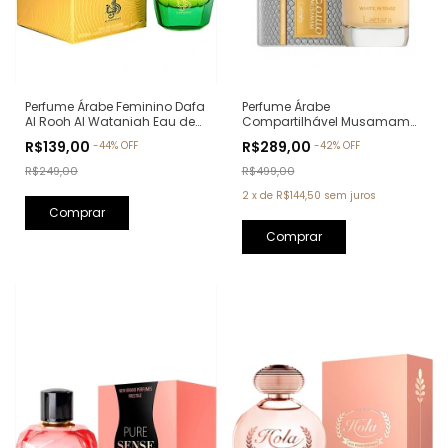
Perfume Árabe Feminino Dafa
Perfume Árabe
Al Rooh Al Wataniah Eau de
Compartilhável Musamam
Parfum - 100ml
White Intense Lattafa Eau de
R$139,00
R$289,00
-
44
%
OFF
-
42
%
OFF
Parfum - 100ml
R$249,00
R$499,00
2
x
de
R$144,50
sem juros