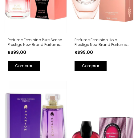
Perfume Feminino Hola
Perfume Feminino Pure Sense
Prestige New Brand Parfums
Prestige New Brand Parfums
Eau de Parfum - 100ml (Ref.
Eau de Parfum - 100ml (Ref.
R$99,00
R$99,00
Olfativa: Olympéa Paco
Olfativa: Pure XS For Her
Rabanne)
Rabanne)