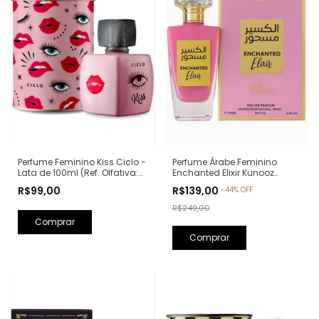
Perfume Feminino Kiss Ciclo -
Perfume Árabe Feminino
Lata de 100ml (Ref. Olfativa:
Enchanted Elixir Kunooz
Good Girl Carolina Herrera)
Zoghbi Eau de Parfum -
R$99,00
R$139,00
-
44
%
OFF
100ml (Ref. Olfativa: Chance
Eau de Parfum Chanel)
R$249,00