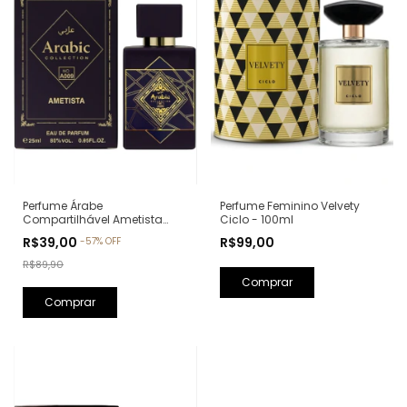
Perfume Feminino Velvety
Perfume Árabe
Ciclo - 100ml
Compartilhável Ametista
Arabic Collection A009 -
R$99,00
R$39,00
-
57
%
OFF
25ml (Ref. Olfativa: Bade'e Al
Oud Amethyst Lattafa)
R$89,90