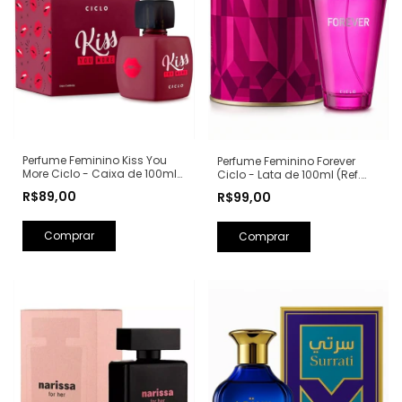
Perfume Feminino Kiss You
Perfume Feminino Forever
More Ciclo - Caixa de 100ml
Ciclo - Lata de 100ml (Ref.
(Ref. Olfativa: Libre Yves Saint
Olfativa: Fantasy Britney
R$89,00
R$99,00
Laurent)
Spears)