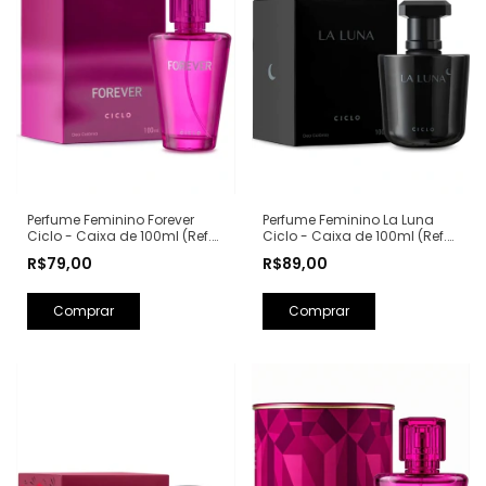
Perfume Feminino La Luna
Perfume Feminino Forever
Ciclo - Caixa de 100ml (Ref.
Ciclo - Caixa de 100ml (Ref.
Olfativa: La Nuit Trésor
Olfativa: Fantasy Britney
R$89,00
R$79,00
Lancôme)
Spears)