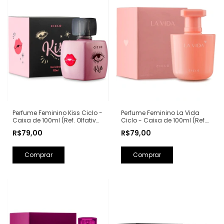
Perfume Feminino Kiss Ciclo -
Perfume Feminino La Vida
Caixa de 100ml (Ref. Olfativa:
Ciclo - Caixa de 100ml (Ref.
Good Girl Carolina Herrera)
Olfativa: La Vie Est Belle
R$79,00
R$79,00
Lancôme)