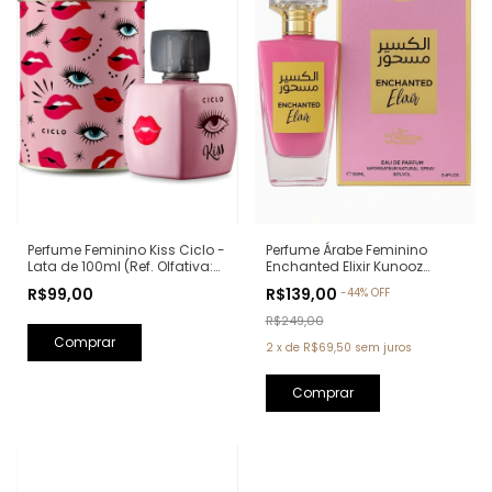
Perfume Feminino Kiss Ciclo -
Perfume Árabe Feminino
Lata de 100ml (Ref. Olfativa:
Enchanted Elixir Kunooz
Good Girl Carolina Herrera)
Zoghbi Eau de Parfum -
R$99,00
R$139,00
-
44
%
OFF
100ml (Ref. Olfativa: Chance
Eau de Parfum Chanel)
R$249,00
2
x
de
R$69,50
sem juros