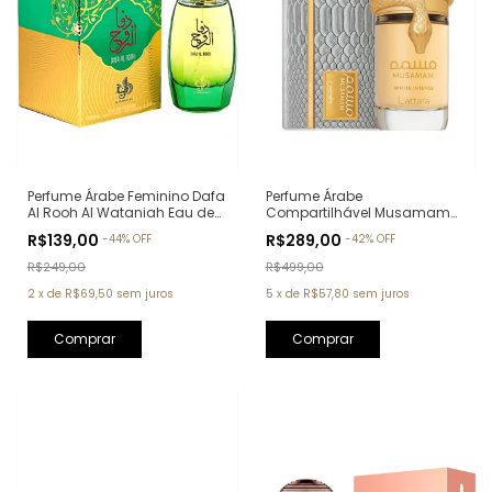
Perfume Árabe Feminino Dafa
Perfume Árabe
Al Rooh Al Wataniah Eau de
Compartilhável Musamam
Parfum - 100ml
White Intense Lattafa Eau de
R$139,00
R$289,00
-
44
%
OFF
-
42
%
OFF
Parfum - 100ml
R$249,00
R$499,00
2
x
de
R$69,50
sem juros
5
x
de
R$57,80
sem juros