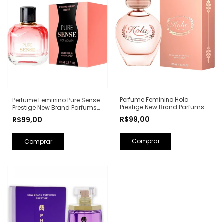
Perfume Feminino Hola
Perfume Feminino Pure Sense
Prestige New Brand Parfums
Prestige New Brand Parfums
Eau de Parfum - 100ml (Ref.
Eau de Parfum - 100ml (Ref.
R$99,00
R$99,00
Olfativa: Olympéa Paco
Olfativa: Pure XS For Her
Rabanne)
Rabanne)