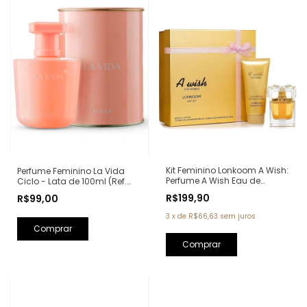
Kit Feminino Lonkoom A Wish:
Perfume Feminino La Vida
Perfume A Wish Eau de
Ciclo - Lata de 100ml (Ref.
Parfum 100ml + Loção
Olfativa: La Vie Est Belle
R$199,90
R$99,00
Hidratante Corporal
Lancôme)
Perfumada 150ml
3
x
de
R$66,63
sem juros