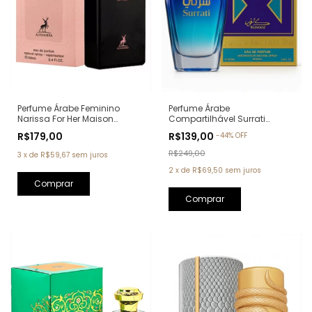
Perfume Árabe Feminino
Perfume Árabe
Narissa For Her Maison
Compartilhável Surrati
Alhambra Eau de Parfum -
Kunooz Zoghbi Eau de
R$179,00
R$139,00
-
44
%
OFF
100ml (Ref. Olfativa: Narciso
Parfum - 100ml (Ref. Olfativa:
Rodriguez For Her)
Erba Pura Xerjoff)
R$249,00
3
x
de
R$59,67
sem juros
2
x
de
R$69,50
sem juros