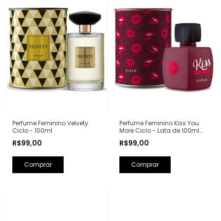
Perfume Feminino Kiss You
Perfume Feminino Velvety
More Ciclo - Lata de 100ml
Ciclo - 100ml
(Ref. Olfativa: Libre Yves Saint
R$99,00
R$99,00
Laurent)