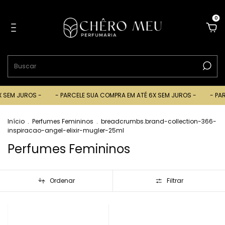
0
JUROS -
- PARCELE SUA COMPRA EM ATÉ 6X SEM JUROS -
- PARCELE 
Início
.
Perfumes Femininos
.
breadcrumbs.brand-collection-366-
inspiracao-angel-elixir-mugler-25ml
Perfumes Femininos
Ordenar
Filtrar