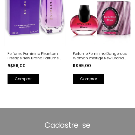
Perfume Feminino Phantom
Perfume Feminino Dangerous
Prestige New Brand Parfums
Woman Prestige New Brand
Eau de Parfum - 100ml (Ref.
Parfums Eau de Parfum -
R$99,00
R$99,00
Olfativa: Alien Mugler)
100ml (Ref. Olfativa: Poison
Girl Dior)
Cadastre-se