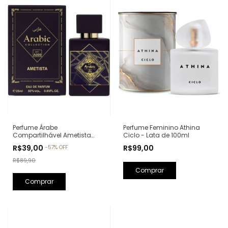
Perfume Feminino Athina
Perfume Árabe
Ciclo - Lata de 100ml
Compartilhável Ametista
Arabic Collection A009 -
R$99,00
R$39,00
-
57
%
OFF
25ml (Ref. Olfativa: Bade'e Al
Oud Amethyst Lattafa)
R$89,90