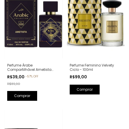
Perfume Feminino Velvety
Perfume Árabe
Ciclo - 100ml
Compartilhável Ametista
Arabic Collection A009 -
R$99,00
R$39,00
-
57
%
OFF
25ml (Ref. Olfativa: Bade'e Al
Oud Amethyst Lattafa)
R$89,90