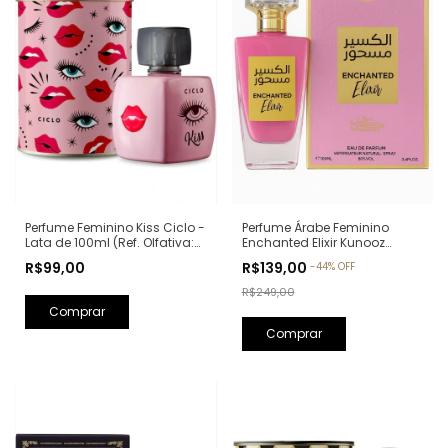
Perfume Feminino Kiss Ciclo -
Perfume Árabe Feminino
Lata de 100ml (Ref. Olfativa:
Enchanted Elixir Kunooz
Good Girl Carolina Herrera)
Zoghbi Eau de Parfum -
R$99,00
R$139,00
-
44
%
OFF
100ml (Ref. Olfativa: Chance
Eau de Parfum Chanel)
R$249,00