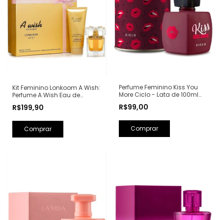
Perfume Feminino Kiss You
Kit Feminino Lonkoom A Wish:
More Ciclo - Lata de 100ml
Perfume A Wish Eau de
(Ref. Olfativa: Libre Yves Saint
Parfum 100ml + Loção
R$99,00
R$199,90
Laurent)
Hidratante Corporal
Perfumada 150ml