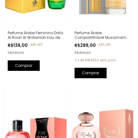
Perfume Árabe Feminino Dafa
Perfume Árabe
Al Rooh Al Wataniah Eau de
Compartilhável Musamam
Parfum - 100ml
White Intense Lattafa Eau de
R$139,00
R$289,00
-
44
%
OFF
-
42
%
OFF
Parfum - 100ml
R$249,00
R$499,00
2
x
de
R$144,50
sem juros