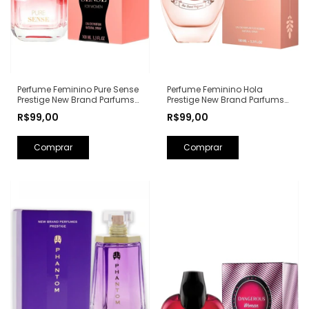
Perfume Feminino Hola
Perfume Feminino Pure Sense
Prestige New Brand Parfums
Prestige New Brand Parfums
Eau de Parfum - 100ml (Ref.
Eau de Parfum - 100ml (Ref.
R$99,00
R$99,00
Olfativa: Olympéa Paco
Olfativa: Pure XS For Her
Rabanne)
Rabanne)