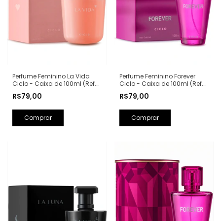
Perfume Feminino La Vida
Perfume Feminino Forever
Ciclo - Caixa de 100ml (Ref.
Ciclo - Caixa de 100ml (Ref.
Olfativa: La Vie Est Belle
Olfativa: Fantasy Britney
R$79,00
R$79,00
Lancôme)
Spears)