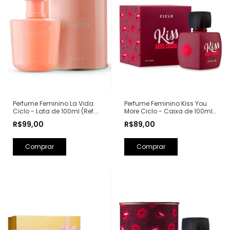
Perfume Feminino Kiss You
Perfume Feminino La Vida
More Ciclo - Caixa de 100ml
Ciclo - Lata de 100ml (Ref.
(Ref. Olfativa: Libre Yves Saint
Olfativa: La Vie Est Belle
R$89,00
R$99,00
Laurent)
Lancôme)