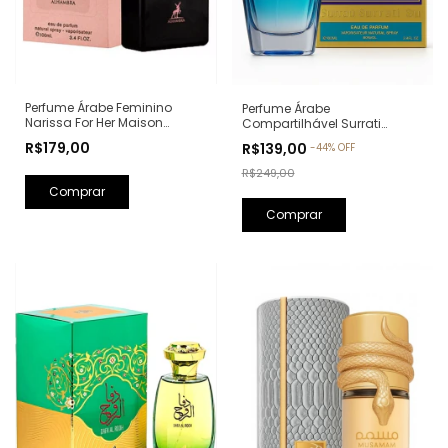
Perfume Árabe Feminino
Perfume Árabe
Narissa For Her Maison
Compartilhável Surrati
Alhambra Eau de Parfum -
Kunooz Zoghbi Eau de
R$179,00
R$139,00
-
44
%
OFF
100ml (Ref. Olfativa: Narciso
Parfum - 100ml (Ref. Olfativa:
Rodriguez For Her)
Erba Pura Xerjoff)
R$249,00