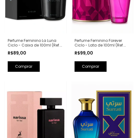
Perfume Feminino La Luna
Perfume Feminino Forever
Ciclo - Caixa de 100ml (Ref.
Ciclo - Lata de 100ml (Ref.
Olfativa: La Nuit Trésor
Olfativa: Fantasy Britney
R$89,00
R$99,00
Lancôme)
Spears)