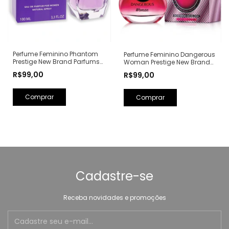
Perfume Feminino Phantom
Perfume Feminino Dangerous
Prestige New Brand Parfums
Woman Prestige New Brand
Eau de Parfum - 100ml (Ref.
Parfums Eau de Parfum -
R$99,00
R$99,00
Olfativa: Alien Mugler)
100ml (Ref. Olfativa: Poison
Girl Dior)
Cadastre-se
Receba novidades e promoções