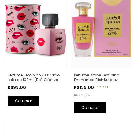
Perfume Feminino Kiss Ciclo -
Perfume Árabe Feminino
Lata de 100ml (Ref. Olfativa:
Enchanted Elixir Kunooz
Good Girl Carolina Herrera)
Zoghbi Eau de Parfum -
R$99,00
R$139,00
-
44
%
OFF
100ml (Ref. Olfativa: Chance
Eau de Parfum Chanel)
R$249,00