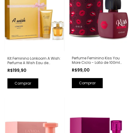
Perfume Feminino Kiss You
Kit Feminino Lonkoom A Wish:
More Ciclo - Lata de 100ml
Perfume A Wish Eau de
(Ref. Olfativa: Libre Yves Saint
Parfum 100ml + Loção
R$99,00
R$199,90
Laurent)
Hidratante Corporal
Perfumada 150ml