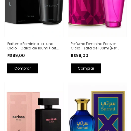
Perfume Feminino La Luna
Perfume Feminino Forever
Ciclo - Caixa de 100ml (Ref.
Ciclo - Lata de 100ml (Ref.
Olfativa: La Nuit Trésor
Olfativa: Fantasy Britney
R$89,00
R$99,00
Lancôme)
Spears)