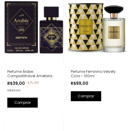
Perfume Feminino Velvety
Perfume Árabe
Ciclo - 100ml
Compartilhável Ametista
Arabic Collection A009 -
R$99,00
R$39,00
-
57
%
OFF
25ml (Ref. Olfativa: Bade'e Al
Oud Amethyst Lattafa)
R$89,90