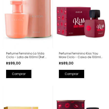
Perfume Feminino Kiss You
Perfume Feminino La Vida
More Ciclo - Caixa de 100ml
Ciclo - Lata de 100ml (Ref.
(Ref. Olfativa: Libre Yves Saint
Olfativa: La Vie Est Belle
R$89,00
R$99,00
Laurent)
Lancôme)