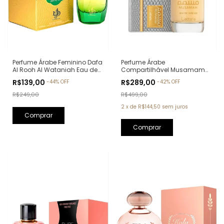
Perfume Árabe Feminino Dafa
Perfume Árabe
Al Rooh Al Wataniah Eau de
Compartilhável Musamam
Parfum - 100ml
White Intense Lattafa Eau de
R$139,00
R$289,00
-
44
%
OFF
-
42
%
OFF
Parfum - 100ml
R$249,00
R$499,00
2
x
de
R$144,50
sem juros