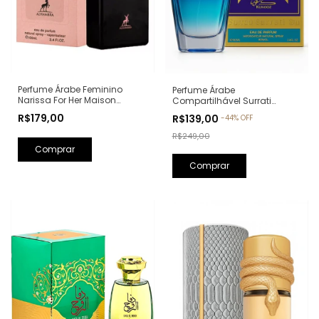
Perfume Árabe Feminino
Perfume Árabe
Narissa For Her Maison
Compartilhável Surrati
Alhambra Eau de Parfum -
Kunooz Zoghbi Eau de
R$179,00
R$139,00
-
44
%
OFF
100ml (Ref. Olfativa: Narciso
Parfum - 100ml (Ref. Olfativa:
Rodriguez For Her)
Erba Pura Xerjoff)
R$249,00