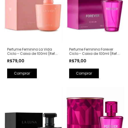
Perfume Feminino La Vida
Perfume Feminino Forever
Ciclo - Caixa de 100ml (Ref.
Ciclo - Caixa de 100ml (Ref.
Olfativa: La Vie Est Belle
Olfativa: Fantasy Britney
R$79,00
R$79,00
Lancôme)
Spears)