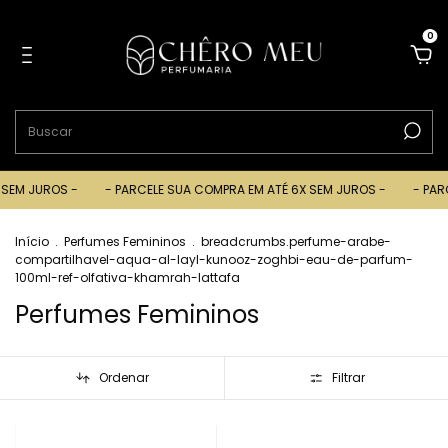
0
JUROS -
- PARCELE SUA COMPRA EM ATÉ 6X SEM JUROS -
- PARCELE S
Início
.
Perfumes Femininos
.
breadcrumbs.perfume-arabe-
compartilhavel-aqua-al-layl-kunooz-zoghbi-eau-de-parfum-
100ml-ref-olfativa-khamrah-lattafa
Perfumes Femininos
Ordenar
Filtrar