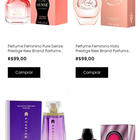
Perfume Feminino Hola
Perfume Feminino Pure Sense
Prestige New Brand Parfums
Prestige New Brand Parfums
Eau de Parfum - 100ml (Ref.
Eau de Parfum - 100ml (Ref.
R$99,00
R$99,00
Olfativa: Olympéa Paco
Olfativa: Pure XS For Her
Rabanne)
Rabanne)