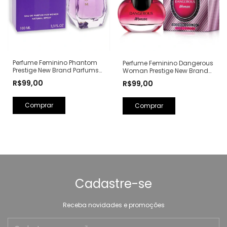
Perfume Feminino Phantom
Perfume Feminino Dangerous
Prestige New Brand Parfums
Woman Prestige New Brand
Eau de Parfum - 100ml (Ref.
Parfums Eau de Parfum -
R$99,00
R$99,00
Olfativa: Alien Mugler)
100ml (Ref. Olfativa: Poison
Girl Dior)
Cadastre-se
Receba novidades e promoções