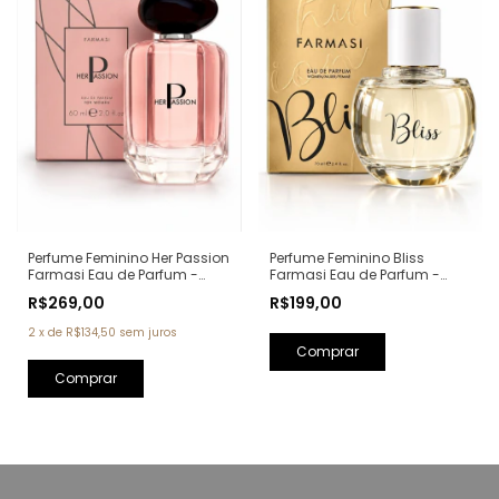
Perfume Feminino Bliss
Perfume Feminino Her Passion
Farmasi Eau de Parfum -
Farmasi Eau de Parfum -
70ml (Ref. Olfativa: Scandal
60ml (Ref. Olfativa: My Way
R$199,00
R$269,00
Jean Paul Gaultier)
Giorgio Armani)
2
x
de
R$134,50
sem juros