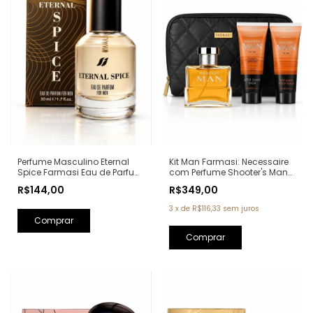
Perfume Masculino Eternal
Kit Man Farmasi: Necessaire
Spice Farmasi Eau de Parfum
com Perfume Shooter's Man
- 50ml (Ref. Olfativa: Bad Boy
Eau de Parfum 100ml + Pós
R$144,00
R$349,00
Carolina Herrera)
Barba 100ml + Sabonete
100ml (Ref. Olfativa: One
3
x
de
R$116,33
sem juros
Million Paco Rabanne)