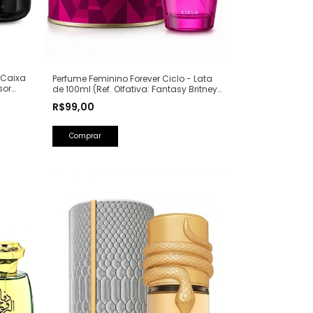
 Caixa
Perfume Feminino Forever Ciclo - Lata
sor
de 100ml (Ref. Olfativa: Fantasy Britney
Spears)
R$99,00