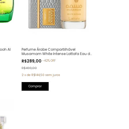
ooh Al
Perfume Árabe Compartilhável
Musamam White Intense Lattafa Eau de
Parfum - 100ml
R$289,00
-
42
%
OFF
R$499,00
2
x
de
R$144,50
sem juros