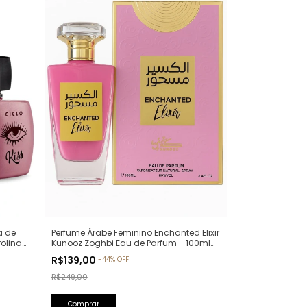
a de
Perfume Árabe Feminino Enchanted Elixir
rolina
Kunooz Zoghbi Eau de Parfum - 100ml
(Ref. Olfativa: Chance Eau de Parfum
R$139,00
-
44
%
OFF
Chanel)
R$249,00