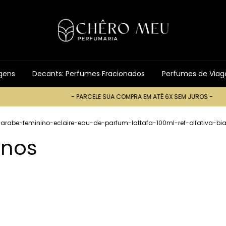
gens
Decants: Perfumes Fracionados
Perfumes de Via
- PARCELE SUA COMPRA EM ATÉ 6X SEM JUROS -
- PARCELE SU
rabe-feminino-eclaire-eau-de-parfum-lattafa-100ml-ref-olfativa-bia
inos