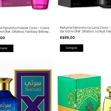
Perfume Feminino La Luna Ciclo -
e Feminino Forever Ciclo - Caixa
de 100ml (Ref. Olfativa: La Nuit Tré
ml (Ref. Olfativa: Fantasy Britney
Lancôme)
s)
R$89,00
,00