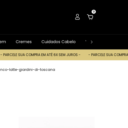
0
gem
Cremes
Cuidados Cabelo
Ver Tudo
Trocas
A COMPRA EM ATÉ 6X SEM JUROS -
- PARCELE SUA COMPRA EM ATÉ 6X S
nco-latte-giardini-di-toscana