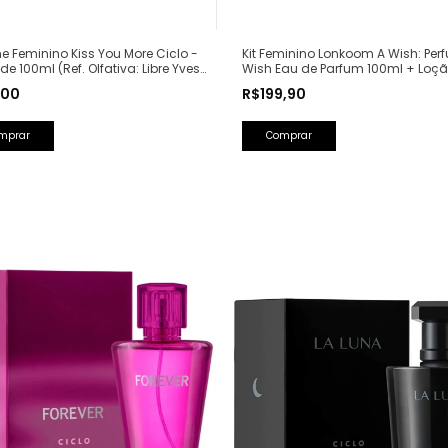
e Feminino Kiss You More Ciclo -
Kit Feminino Lonkoom A Wish: Per
de 100ml (Ref. Olfativa: Libre Yves
Wish Eau de Parfum 100ml + Loç
Laurent)
Hidratante Corporal Perfumada 1
,00
R$199,90