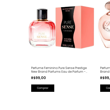
Perfum
Perfume Feminino Pure Sense Prestige
Brand
New Brand Parfums Eau de Parfum -
(Ref. 
100ml (Ref. Olfativa: Pure XS For Her
R$99
R$99,00
Rabanne)