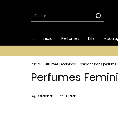
Início
Perfumes
Kits
Maquia
Início
.
Perfumes Femininos
.
breadcrumbs.perfume-a
Perfumes Femin
Ordenar
Filtrar