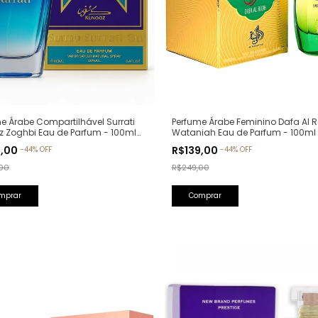
Perfume Árabe Feminino Dafa Al R
e Árabe Compartilhável Surrati
Wataniah Eau de Parfum - 100ml
z Zoghbi Eau de Parfum - 100ml
lfativa: Erba Pura Xerjoff)
R$139,00
9,00
-
44
%
OFF
-
44
%
OFF
R$249,00
00