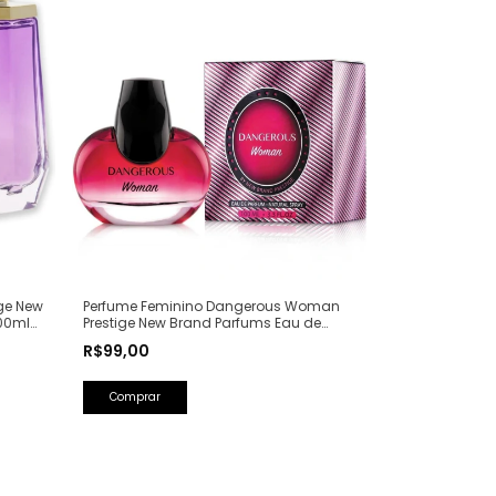
ge New
Perfume Feminino Dangerous Woman
00ml
Prestige New Brand Parfums Eau de
Parfum - 100ml (Ref. Olfativa: Poison Girl
R$99,00
Dior)