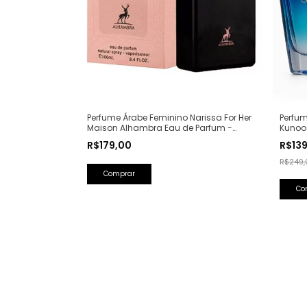
Perfume Árabe Feminino Narissa For Her
Perfum
Maison Alhambra Eau de Parfum -
Kunoo
100ml (Ref. Olfativa: Narciso Rodriguez
(Ref. O
R$179,00
R$13
For Her)
R$249,