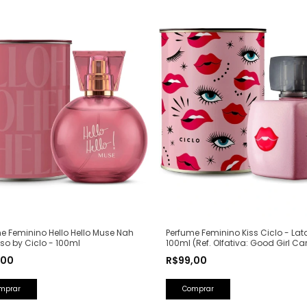
Perfume Feminino Kiss Ciclo - Lat
e Feminino Hello Hello Muse Nah
100ml (Ref. Olfativa: Good Girl Ca
o by Ciclo - 100ml
Herrera)
R$99,00
,00