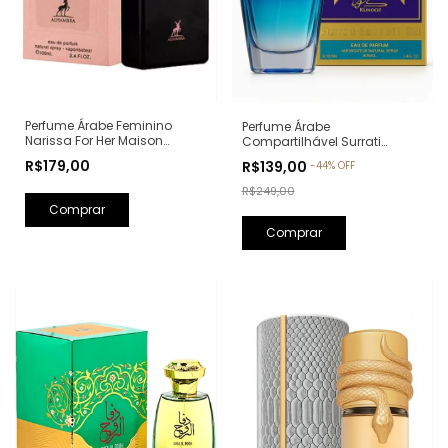
Perfume Árabe Feminino
Perfume Árabe
Narissa For Her Maison
Compartilhável Surrati
Alhambra Eau de Parfum -
Kunooz Zoghbi Eau de
R$179,00
R$139,00
-
44
%
OFF
100ml (Ref. Olfativa: Narciso
Parfum - 100ml (Ref. Olfativa:
Rodriguez For Her)
Erba Pura Xerjoff)
R$249,00