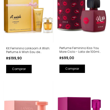
Perfume Feminino Kiss You
Kit Feminino Lonkoom A Wish:
More Ciclo - Lata de 100ml
Perfume A Wish Eau de
(Ref. Olfativa: Libre Yves Saint
Parfum 100ml + Loção
R$99,00
R$199,90
Laurent)
Hidratante Corporal
Perfumada 150ml