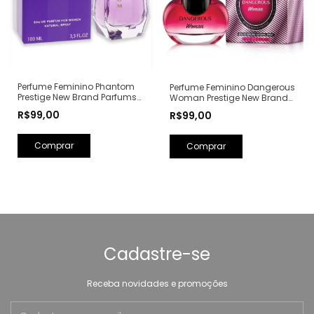
Perfume Feminino Phantom
Perfume Feminino Dangerous
Prestige New Brand Parfums
Woman Prestige New Brand
Eau de Parfum - 100ml (Ref.
Parfums Eau de Parfum -
R$99,00
R$99,00
Olfativa: Alien Mugler)
100ml (Ref. Olfativa: Poison
Girl Dior)
Cadastre-se
Receba novidades e promoções