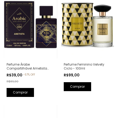
Perfume Feminino Velvety
Perfume Árabe
Ciclo - 100ml
Compartilhável Ametista
Arabic Collection A009 -
R$99,00
R$39,00
-
57
%
OFF
25ml (Ref. Olfativa: Bade'e Al
Oud Amethyst Lattafa)
R$89,90