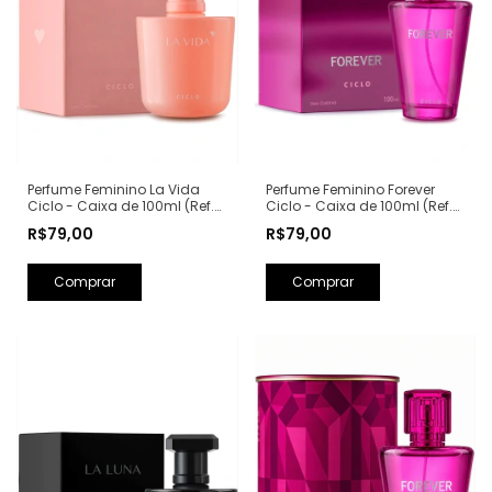
Perfume Feminino La Vida
Perfume Feminino Forever
Ciclo - Caixa de 100ml (Ref.
Ciclo - Caixa de 100ml (Ref.
Olfativa: La Vie Est Belle
Olfativa: Fantasy Britney
R$79,00
R$79,00
Lancôme)
Spears)