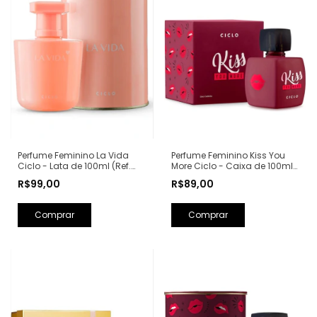
Perfume Feminino Kiss You
Perfume Feminino La Vida
More Ciclo - Caixa de 100ml
Ciclo - Lata de 100ml (Ref.
(Ref. Olfativa: Libre Yves Saint
Olfativa: La Vie Est Belle
R$89,00
R$99,00
Laurent)
Lancôme)