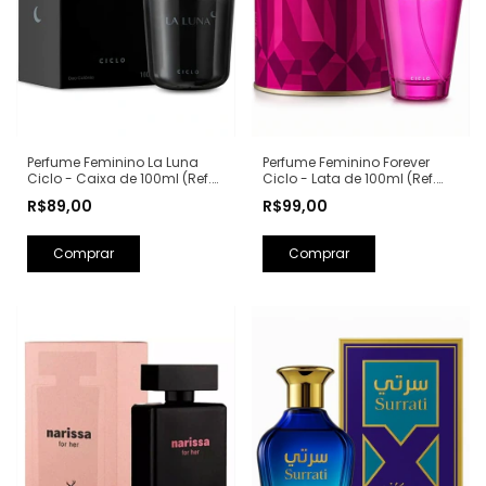
Perfume Feminino La Luna
Perfume Feminino Forever
Ciclo - Caixa de 100ml (Ref.
Ciclo - Lata de 100ml (Ref.
Olfativa: La Nuit Trésor
Olfativa: Fantasy Britney
R$89,00
R$99,00
Lancôme)
Spears)