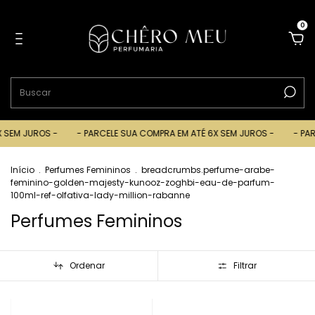
0
JUROS -
- PARCELE SUA COMPRA EM ATÉ 6X SEM JUROS -
- PARCELE 
Início
.
Perfumes Femininos
.
breadcrumbs.perfume-arabe-
feminino-golden-majesty-kunooz-zoghbi-eau-de-parfum-
100ml-ref-olfativa-lady-million-rabanne
Perfumes Femininos
Ordenar
Filtrar