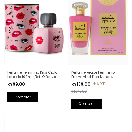
Perfume Feminino Kiss Ciclo -
Perfume Árabe Feminino
Lata de 100ml (Ref. Olfativa:
Enchanted Elixir Kunooz
Good Girl Carolina Herrera)
Zoghbi Eau de Parfum -
R$99,00
R$139,00
-
44
%
OFF
100ml (Ref. Olfativa: Chance
Eau de Parfum Chanel)
R$249,00