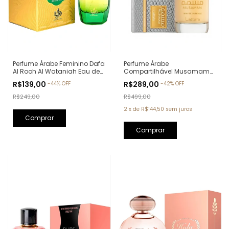
Perfume Árabe Feminino Dafa
Perfume Árabe
Al Rooh Al Wataniah Eau de
Compartilhável Musamam
Parfum - 100ml
White Intense Lattafa Eau de
R$139,00
R$289,00
-
44
%
OFF
-
42
%
OFF
Parfum - 100ml
R$249,00
R$499,00
2
x
de
R$144,50
sem juros