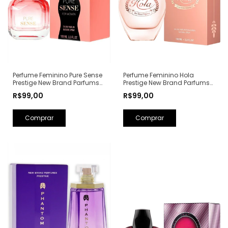
Perfume Feminino Hola
Perfume Feminino Pure Sense
Prestige New Brand Parfums
Prestige New Brand Parfums
Eau de Parfum - 100ml (Ref.
Eau de Parfum - 100ml (Ref.
R$99,00
R$99,00
Olfativa: Olympéa Paco
Olfativa: Pure XS For Her
Rabanne)
Rabanne)