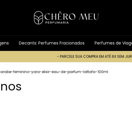
gens
Decants: Perfumes Fracionados
Perfumes de Via
- PARCELE SUA COMPRA EM ATÉ 6X SEM JUROS -
- 
arabe-feminino-yara-elixir-eau-de-parfum-lattafa-100ml
inos