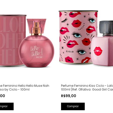
Perfume Feminino Kiss Ciclo - Lat
e Feminino Hello Hello Muse Nah
100ml (Ref. Olfativa: Good Girl Ca
o by Ciclo - 100ml
Herrera)
R$99,00
,00