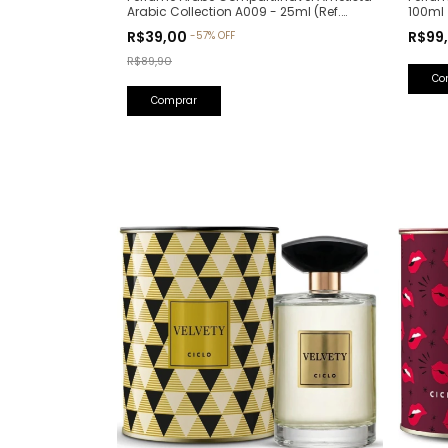
100ml
Arabic Collection A009 - 25ml (Ref.
Olfativa: Bade'e Al Oud Amethyst
R$99
R$39,00
-
57
%
OFF
Lattafa)
R$89,90