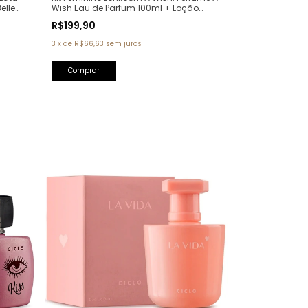
Wish Eau de Parfum 100ml + Loção
elle
Hidratante Corporal Perfumada 150ml
R$199,90
3
x
de
R$66,63
sem juros