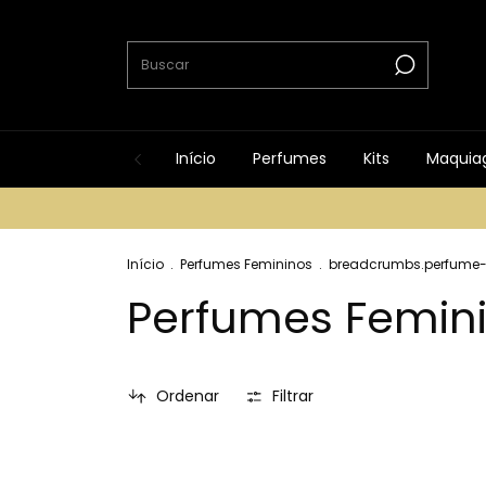
Início
Perfumes
Kits
Maquia
Início
.
Perfumes Femininos
.
breadcrumbs.perfume-
Perfumes Femin
Ordenar
Filtrar