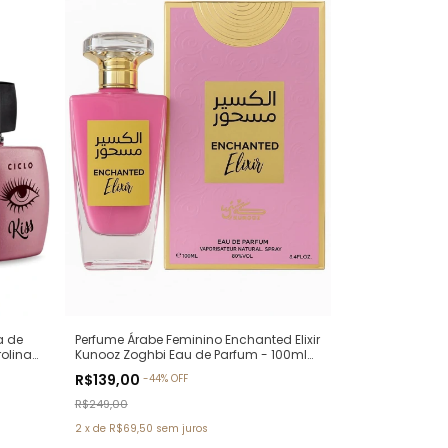
a de
Perfume Árabe Feminino Enchanted Elixir
rolina
Kunooz Zoghbi Eau de Parfum - 100ml
(Ref. Olfativa: Chance Eau de Parfum
R$139,00
-
44
%
OFF
Chanel)
R$249,00
2
x
de
R$69,50
sem juros