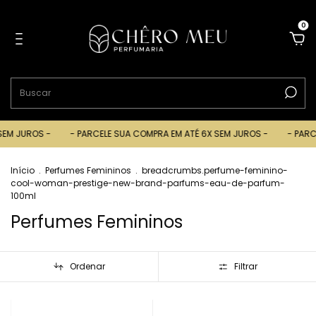
0
ROS -
- PARCELE SUA COMPRA EM ATÉ 6X SEM JUROS -
- PARCELE SU
Início
.
Perfumes Femininos
.
breadcrumbs.perfume-feminino-
cool-woman-prestige-new-brand-parfums-eau-de-parfum-
100ml
Perfumes Femininos
Ordenar
Filtrar