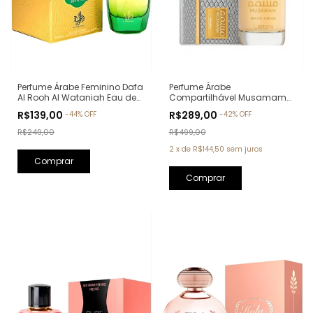
Perfume Árabe Feminino Dafa
Perfume Árabe
Al Rooh Al Wataniah Eau de
Compartilhável Musamam
Parfum - 100ml
White Intense Lattafa Eau de
R$139,00
R$289,00
-
44
%
OFF
-
42
%
OFF
Parfum - 100ml
R$249,00
R$499,00
2
x
de
R$144,50
sem juros