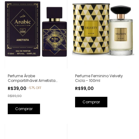
Perfume Feminino Velvety
Perfume Árabe
Ciclo - 100ml
Compartilhável Ametista
Arabic Collection A009 -
R$99,00
R$39,00
-
57
%
OFF
25ml (Ref. Olfativa: Bade'e Al
Oud Amethyst Lattafa)
R$89,90