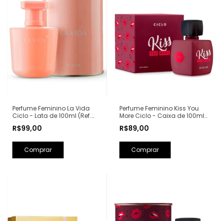
Perfume Feminino Kiss You
Perfume Feminino La Vida
More Ciclo - Caixa de 100ml
Ciclo - Lata de 100ml (Ref.
(Ref. Olfativa: Libre Yves Saint
Olfativa: La Vie Est Belle
R$89,00
R$99,00
Laurent)
Lancôme)