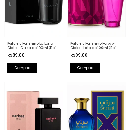
Perfume Feminino La Luna
Perfume Feminino Forever
Ciclo - Caixa de 100ml (Ref.
Ciclo - Lata de 100ml (Ref.
Olfativa: La Nuit Trésor
Olfativa: Fantasy Britney
R$89,00
R$99,00
Lancôme)
Spears)