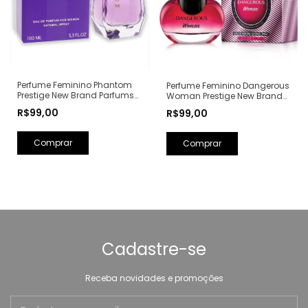
Perfume Feminino Phantom
Perfume Feminino Dangerous
Prestige New Brand Parfums
Woman Prestige New Brand
Eau de Parfum - 100ml (Ref.
Parfums Eau de Parfum -
R$99,00
R$99,00
Olfativa: Alien Mugler)
100ml (Ref. Olfativa: Poison
Girl Dior)
Cadastre-se
Receba novidades e promoções