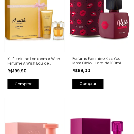
Perfume Feminino Kiss You
Kit Feminino Lonkoom A Wish:
More Ciclo - Lata de 100ml
Perfume A Wish Eau de
(Ref. Olfativa: Libre Yves Saint
Parfum 100ml + Loção
R$99,00
R$199,90
Laurent)
Hidratante Corporal
Perfumada 150ml