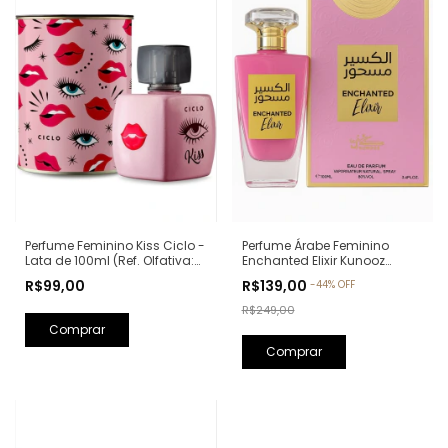
Perfume Feminino Kiss Ciclo -
Perfume Árabe Feminino
Lata de 100ml (Ref. Olfativa:
Enchanted Elixir Kunooz
Good Girl Carolina Herrera)
Zoghbi Eau de Parfum -
R$99,00
R$139,00
-
44
%
OFF
100ml (Ref. Olfativa: Chance
Eau de Parfum Chanel)
R$249,00