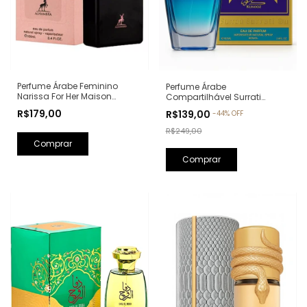
Perfume Árabe Feminino
Perfume Árabe
Narissa For Her Maison
Compartilhável Surrati
Alhambra Eau de Parfum -
Kunooz Zoghbi Eau de
R$179,00
R$139,00
-
44
%
OFF
100ml (Ref. Olfativa: Narciso
Parfum - 100ml (Ref. Olfativa:
Rodriguez For Her)
Erba Pura Xerjoff)
R$249,00