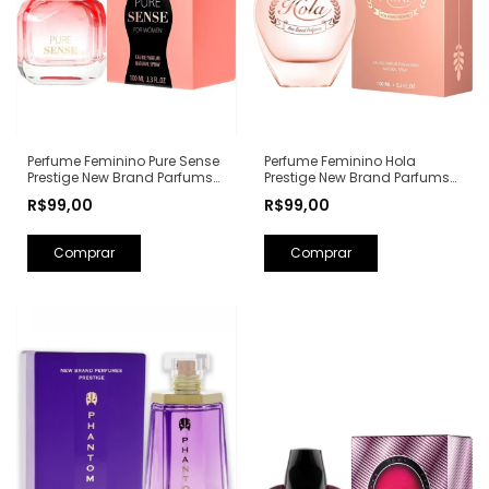
Perfume Feminino Hola
Perfume Feminino Pure Sense
Prestige New Brand Parfums
Prestige New Brand Parfums
Eau de Parfum - 100ml (Ref.
Eau de Parfum - 100ml (Ref.
R$99,00
R$99,00
Olfativa: Olympéa Paco
Olfativa: Pure XS For Her
Rabanne)
Rabanne)