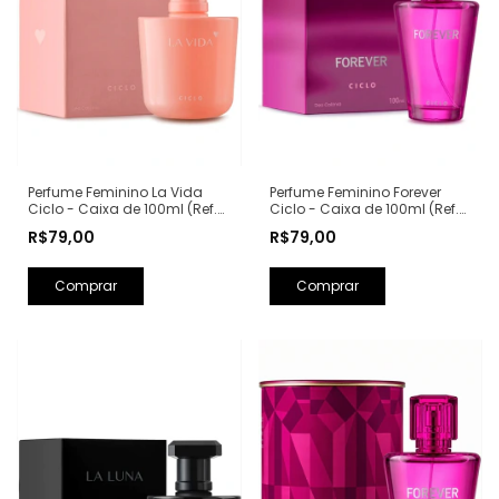
Perfume Feminino La Vida
Perfume Feminino Forever
Ciclo - Caixa de 100ml (Ref.
Ciclo - Caixa de 100ml (Ref.
Olfativa: La Vie Est Belle
Olfativa: Fantasy Britney
R$79,00
R$79,00
Lancôme)
Spears)