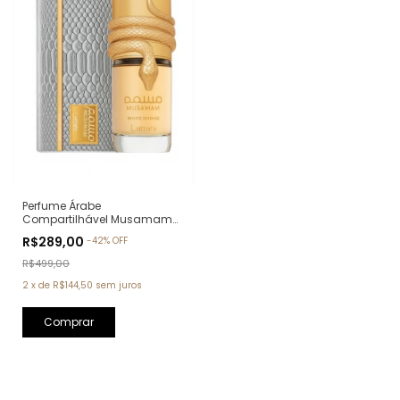
Perfume Árabe
Compartilhável Musamam
White Intense Lattafa Eau de
R$289,00
-
42
%
OFF
Parfum - 100ml
R$499,00
2
x
de
R$144,50
sem juros