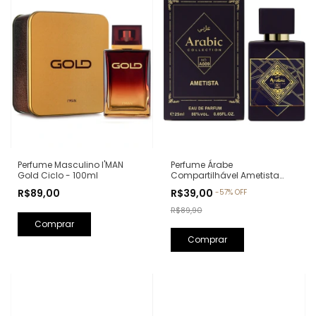
Perfume Árabe
Perfume Masculino I'MAN
Compartilhável Ametista
Gold Ciclo - 100ml
Arabic Collection A009 -
R$39,00
R$89,00
-
57
%
OFF
25ml (Ref. Olfativa: Bade'e Al
Oud Amethyst Lattafa)
R$89,90