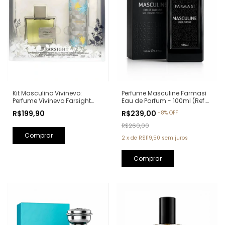
Kit Masculino Vivinevo:
Perfume Masculine Farmasi
Perfume Vivinevo Farsight
Eau de Parfum - 100ml (Ref.
Eau de Toilette 100ml + Body
Olfativa: Oud Wood Tom
R$199,90
R$239,00
-
8
%
OFF
Splash Farsight 250ml
Ford)
R$260,00
2
x
de
R$119,50
sem juros