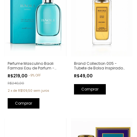
Perfume Masculino Baoli
Brand Collection 005 -
Farmasi Eau de Parfum -
Tubete de Bolsa Inspirado
90ml (Ref. Olfativa: Aqva Pour
em One Million - 30ml
R$219,00
R$49,00
-
9
%
OFF
Homme Bvlgari)
R$240,00
2
x
de
R$109,50
sem juros