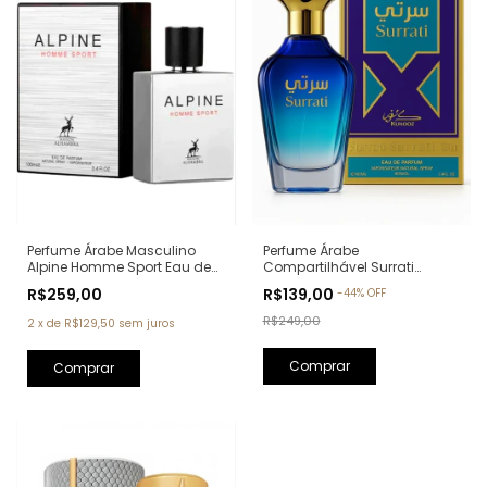
Perfume Árabe Masculino
Perfume Árabe
Alpine Homme Sport Eau de
Compartilhável Surrati
Parfum Maison Alhambra -
Kunooz Zoghbi Eau de
R$259,00
R$139,00
-
44
%
OFF
100ml (Ref. Olfativa: Allure
Parfum - 100ml (Ref. Olfativa:
Homme Sport Chanel)
Erba Pura Xerjoff)
R$249,00
2
x
de
R$129,50
sem juros