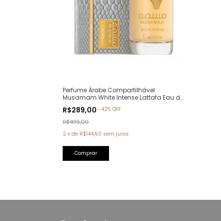
Perfume Árabe Compartilhável
Musamam White Intense Lattafa Eau de
Parfum - 100ml
R$289,00
-
42
%
OFF
R$499,00
2
x
de
R$144,50
sem juros