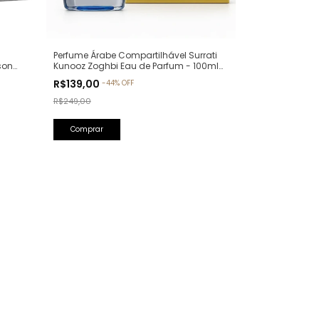
Perfume Árabe Compartilhável Surrati
son
Kunooz Zoghbi Eau de Parfum - 100ml
llure
(Ref. Olfativa: Erba Pura Xerjoff)
R$139,00
-
44
%
OFF
R$249,00