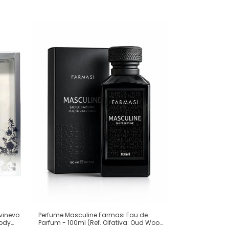
ivinevo
Perfume Masculine Farmasi Eau de
Body
Parfum - 100ml (Ref. Olfativa: Oud Wood