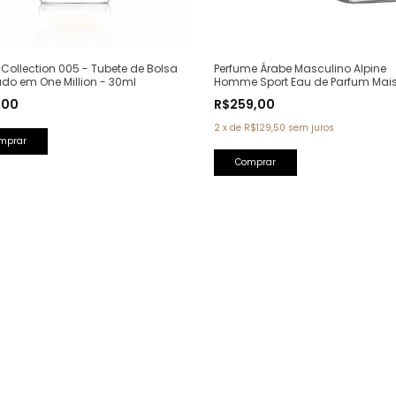
Perfume Árabe Masculino Alpine
Collection 005 - Tubete de Bolsa
Homme Sport Eau de Parfum Mai
ado em One Million - 30ml
Alhambra - 100ml (Ref. Olfativa: A
R$259,00
,00
Homme Sport Chanel)
2
x
de
R$129,50
sem juros