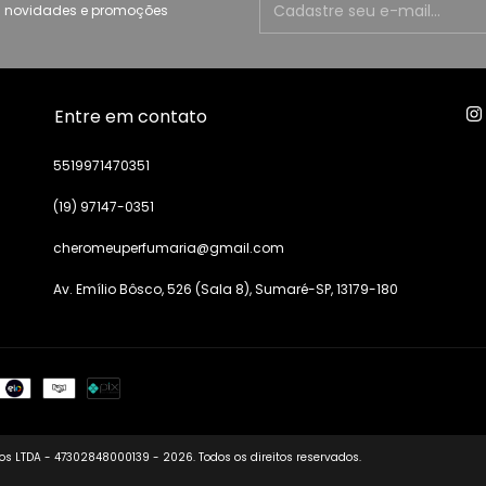
 novidades e promoções
Entre em contato
5519971470351
(19) 97147-0351
cheromeuperfumaria@gmail.com
Av. Emílio Bôsco, 526 (Sala 8), Sumaré-SP, 13179-180
s LTDA - 47302848000139 - 2026. Todos os direitos reservados.