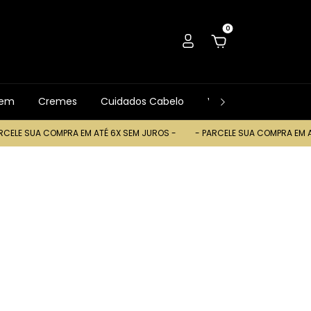
0
gem
Cremes
Cuidados Cabelo
Ver Tudo
Trocas
A COMPRA EM ATÉ 6X SEM JUROS -
- PARCELE SUA COMPRA EM ATÉ 6X SE