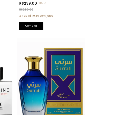
Tom Ford)
R$239,00
-
8
%
OFF
R$260,00
2
x
de
R$119,50
sem juros