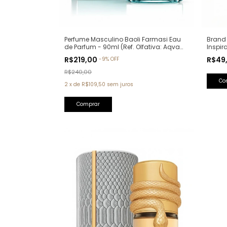
Perfume Masculino Baoli Farmasi Eau
Brand 
de Parfum - 90ml (Ref. Olfativa: Aqva
Inspir
Pour Homme Bvlgari)
R$219,00
R$49
-
9
%
OFF
R$240,00
2
x
de
R$109,50
sem juros