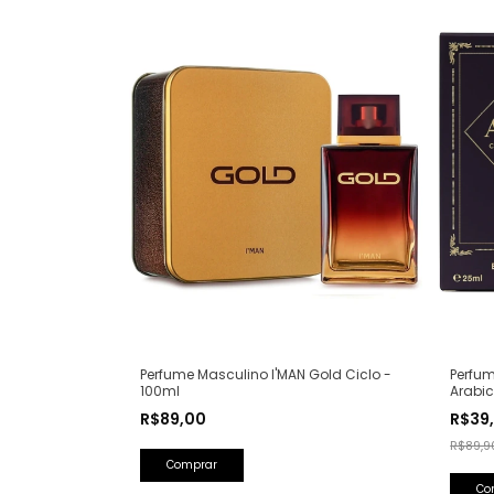
Perfum
Perfume Masculino I'MAN Gold Ciclo -
Arabic
100ml
Olfati
R$39
R$89,00
Lattaf
R$89,9