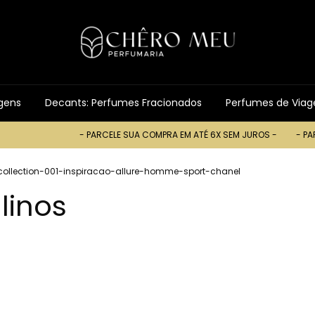
gens
Decants: Perfumes Fracionados
Perfumes de Via
- PARCELE SUA COMPRA EM ATÉ 6X SEM JUROS -
- PARCELE SU
ollection-001-inspiracao-allure-homme-sport-chanel
linos