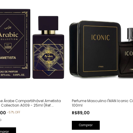
Perfume Masculino I'MAN Iconic Ci
e Árabe Compartilhável Ametista
100ml
 Collection A009 - 25ml (Ref.
va: Bade'e Al Oud Amethyst
R$89,00
,00
-
57
%
OFF
a)
0