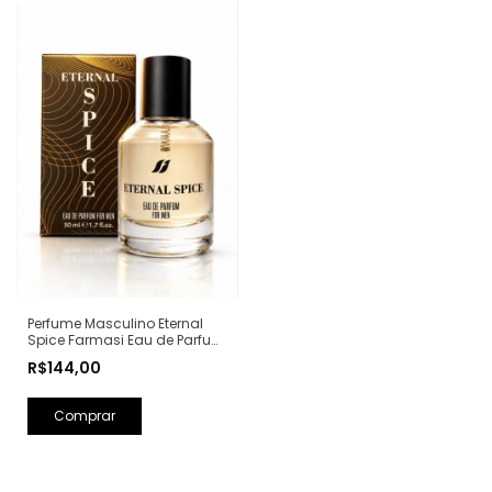
Perfume Masculino Eternal
Spice Farmasi Eau de Parfum
- 50ml (Ref. Olfativa: Bad Boy
R$144,00
Carolina Herrera)