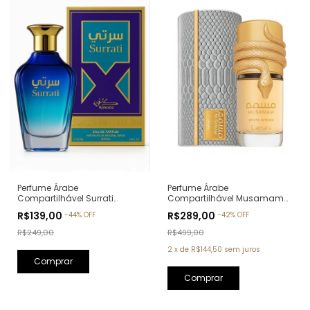
Perfume Árabe
Perfume Árabe
Compartilhável Musamam
Compartilhável Surrati
White Intense Lattafa Eau de
Kunooz Zoghbi Eau de
R$289,00
R$139,00
-
42
%
OFF
-
44
%
OFF
Parfum - 100ml
Parfum - 100ml (Ref. Olfativa:
Erba Pura Xerjoff)
R$499,00
R$249,00
2
x
de
R$144,50
sem juros