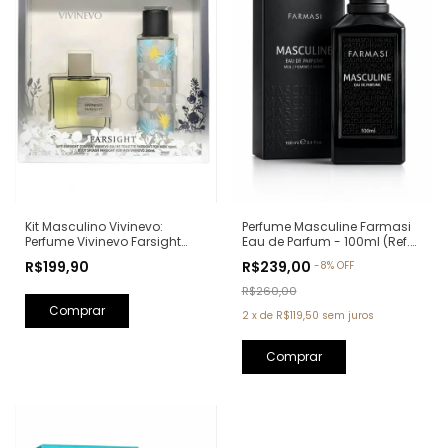
Kit Masculino Vivinevo:
Perfume Masculine Farmasi
Perfume Vivinevo Farsight
Eau de Parfum - 100ml (Ref.
Eau de Toilette 100ml + Body
Olfativa: Oud Wood Tom
R$199,90
R$239,00
-
8
%
OFF
Splash Farsight 250ml
Ford)
R$260,00
2
x
de
R$119,50
sem juros