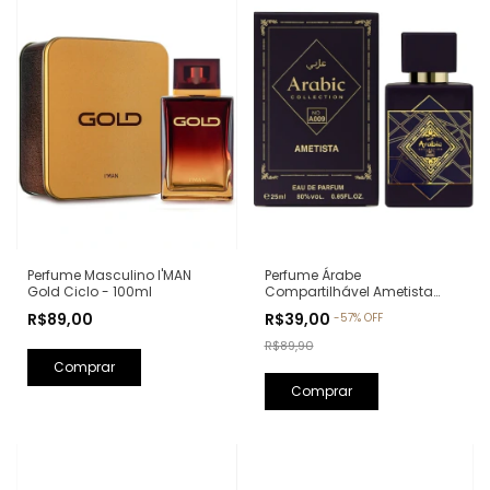
Perfume Árabe
Perfume Masculino I'MAN
Compartilhável Ametista
Gold Ciclo - 100ml
Arabic Collection A009 -
R$39,00
R$89,00
-
57
%
OFF
25ml (Ref. Olfativa: Bade'e Al
Oud Amethyst Lattafa)
R$89,90