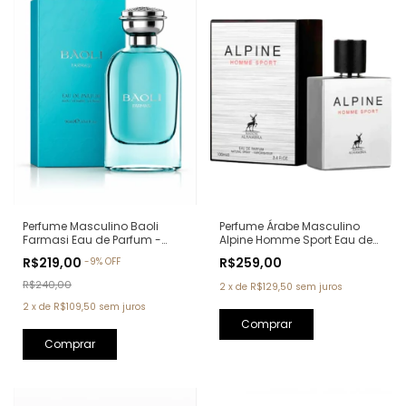
Perfume Árabe Masculino
Perfume Masculino Baoli
Alpine Homme Sport Eau de
Farmasi Eau de Parfum -
Parfum Maison Alhambra -
90ml (Ref. Olfativa: Aqva Pour
R$259,00
R$219,00
-
9
%
OFF
100ml (Ref. Olfativa: Allure
Homme Bvlgari)
Homme Sport Chanel)
R$240,00
2
x
de
R$129,50
sem juros
2
x
de
R$109,50
sem juros