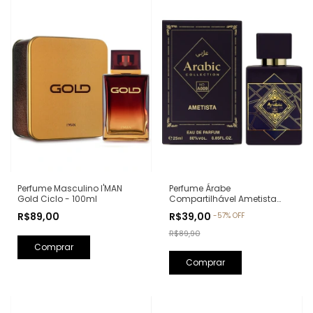
Perfume Árabe
Perfume Masculino I'MAN
Compartilhável Ametista
Gold Ciclo - 100ml
Arabic Collection A009 -
R$39,00
R$89,00
-
57
%
OFF
25ml (Ref. Olfativa: Bade'e Al
Oud Amethyst Lattafa)
R$89,90