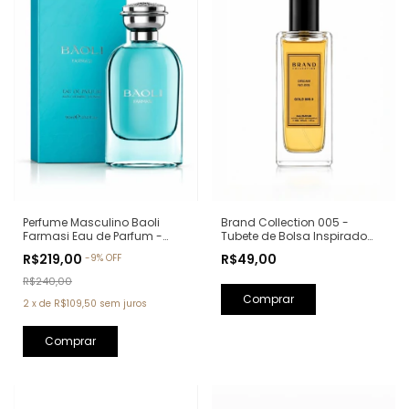
Perfume Masculino Baoli
Brand Collection 005 -
Farmasi Eau de Parfum -
Tubete de Bolsa Inspirado
90ml (Ref. Olfativa: Aqva Pour
em One Million - 30ml
R$219,00
R$49,00
-
9
%
OFF
Homme Bvlgari)
R$240,00
2
x
de
R$109,50
sem juros