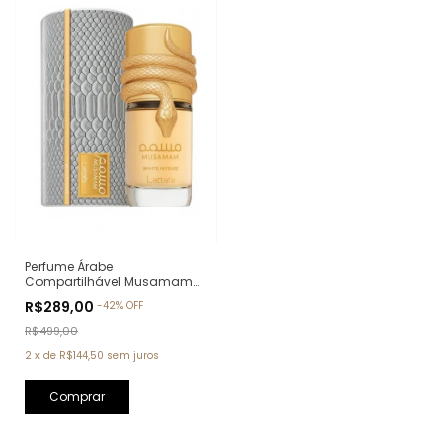
Perfume Árabe
Compartilhável Musamam
White Intense Lattafa Eau de
R$289,00
-
42
%
OFF
Parfum - 100ml
R$499,00
2
x
de
R$144,50
sem juros