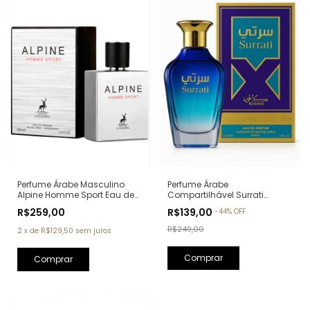
Perfume Árabe Masculino
Perfume Árabe
Alpine Homme Sport Eau de
Compartilhável Surrati
Parfum Maison Alhambra -
Kunooz Zoghbi Eau de
R$259,00
R$139,00
-
44
%
OFF
100ml (Ref. Olfativa: Allure
Parfum - 100ml (Ref. Olfativa:
Homme Sport Chanel)
Erba Pura Xerjoff)
R$249,00
2
x
de
R$129,50
sem juros