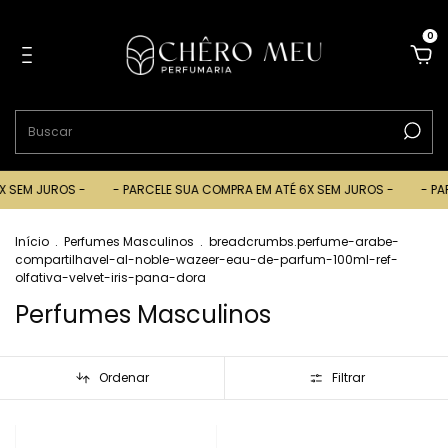
0
EM JUROS -
- PARCELE SUA COMPRA EM ATÉ 6X SEM JUROS -
- PARCE
Início
.
Perfumes Masculinos
.
breadcrumbs.perfume-arabe-
compartilhavel-al-noble-wazeer-eau-de-parfum-100ml-ref-
olfativa-velvet-iris-pana-dora
Perfumes Masculinos
Ordenar
Filtrar