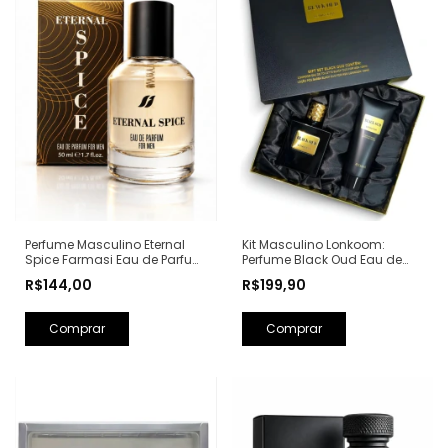
Perfume Masculino Eternal
Kit Masculino Lonkoom:
Spice Farmasi Eau de Parfum
Perfume Black Oud Eau de
- 50ml (Ref. Olfativa: Bad Boy
Toilette 100ml + Loção Pós
R$144,00
R$199,90
Carolina Herrera)
Barba Perfumada 150ml