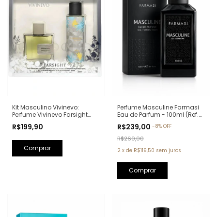
Kit Masculino Vivinevo:
Perfume Masculine Farmasi
Perfume Vivinevo Farsight
Eau de Parfum - 100ml (Ref.
Eau de Toilette 100ml + Body
Olfativa: Oud Wood Tom
R$199,90
R$239,00
-
8
%
OFF
Splash Farsight 250ml
Ford)
R$260,00
2
x
de
R$119,50
sem juros