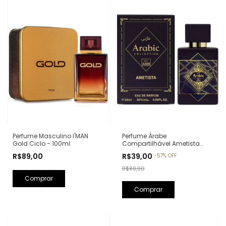
Perfume Árabe
Perfume Masculino I'MAN
Compartilhável Ametista
Gold Ciclo - 100ml
Arabic Collection A009 -
R$39,00
R$89,00
-
57
%
OFF
25ml (Ref. Olfativa: Bade'e Al
Oud Amethyst Lattafa)
R$89,90