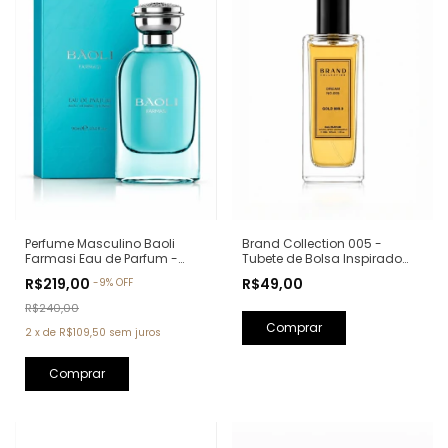
Perfume Masculino Baoli
Brand Collection 005 -
Farmasi Eau de Parfum -
Tubete de Bolsa Inspirado
90ml (Ref. Olfativa: Aqva Pour
em One Million - 30ml
R$219,00
R$49,00
-
9
%
OFF
Homme Bvlgari)
R$240,00
2
x
de
R$109,50
sem juros