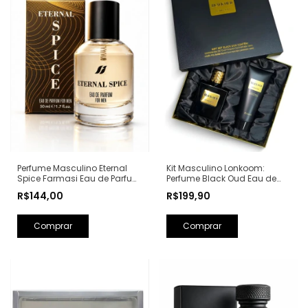
Perfume Masculino Eternal
Kit Masculino Lonkoom:
Spice Farmasi Eau de Parfum
Perfume Black Oud Eau de
- 50ml (Ref. Olfativa: Bad Boy
Toilette 100ml + Loção Pós
R$144,00
R$199,90
Carolina Herrera)
Barba Perfumada 150ml