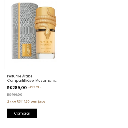
Perfume Árabe
Compartilhável Musamam
White Intense Lattafa Eau de
R$289,00
-
42
%
OFF
Parfum - 100ml
R$499,00
2
x
de
R$144,50
sem juros