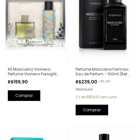
Kit Masculino Vivinevo:
Perfume Masculine Farmasi
Perfume Vivinevo Farsight
Eau de Parfum - 100ml (Ref.
Eau de Toilette 100ml + Body
Olfativa: Oud Wood Tom
R$199,90
R$239,00
-
8
%
OFF
Splash Farsight 250ml
Ford)
R$260,00
2
x
de
R$119,50
sem juros