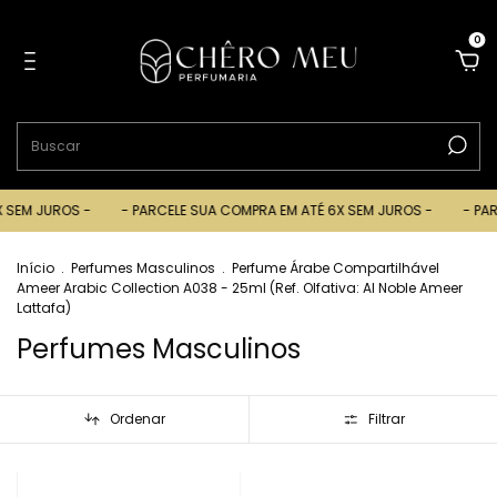
0
EM JUROS -
- PARCELE SUA COMPRA EM ATÉ 6X SEM JUROS -
- PARCE
Início
.
Perfumes Masculinos
.
Perfume Árabe Compartilhável
Ameer Arabic Collection A038 - 25ml (Ref. Olfativa: Al Noble Ameer
Lattafa)
Perfumes Masculinos
Ordenar
Filtrar