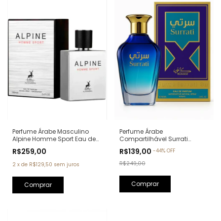
Perfume Árabe Masculino
Perfume Árabe
Alpine Homme Sport Eau de
Compartilhável Surrati
Parfum Maison Alhambra -
Kunooz Zoghbi Eau de
R$259,00
R$139,00
-
44
%
OFF
100ml (Ref. Olfativa: Allure
Parfum - 100ml (Ref. Olfativa:
Homme Sport Chanel)
Erba Pura Xerjoff)
R$249,00
2
x
de
R$129,50
sem juros