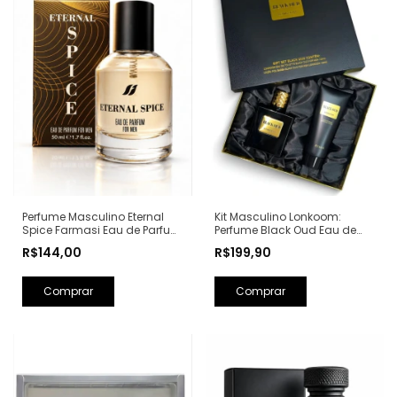
Perfume Masculino Eternal
Kit Masculino Lonkoom:
Spice Farmasi Eau de Parfum
Perfume Black Oud Eau de
- 50ml (Ref. Olfativa: Bad Boy
Toilette 100ml + Loção Pós
R$144,00
R$199,90
Carolina Herrera)
Barba Perfumada 150ml