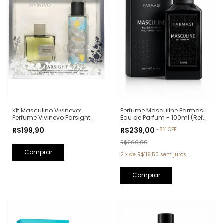
Kit Masculino Vivinevo:
Perfume Masculine Farmasi
Perfume Vivinevo Farsight
Eau de Parfum - 100ml (Ref.
Eau de Toilette 100ml + Body
Olfativa: Oud Wood Tom
R$199,90
R$239,00
-
8
%
OFF
Splash Farsight 250ml
Ford)
R$260,00
2
x
de
R$119,50
sem juros