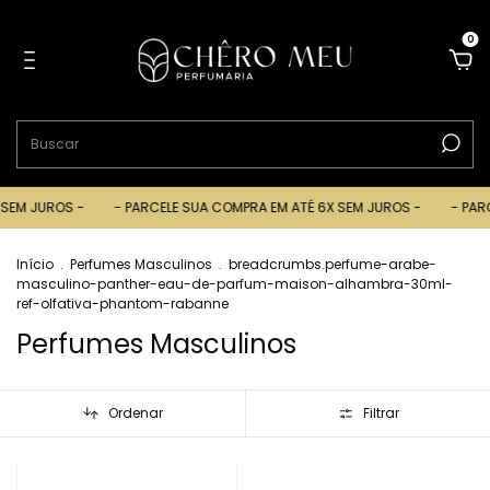
0
M JUROS -
- PARCELE SUA COMPRA EM ATÉ 6X SEM JUROS -
- PARCEL
Início
.
Perfumes Masculinos
.
breadcrumbs.perfume-arabe-
masculino-panther-eau-de-parfum-maison-alhambra-30ml-
ref-olfativa-phantom-rabanne
Perfumes Masculinos
Ordenar
Filtrar