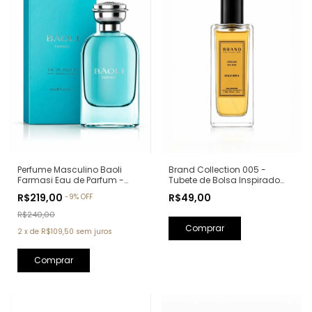
Perfume Masculino Baoli
Brand Collection 005 -
Farmasi Eau de Parfum -
Tubete de Bolsa Inspirado
90ml (Ref. Olfativa: Aqva Pour
em One Million - 30ml
R$219,00
R$49,00
-
9
%
OFF
Homme Bvlgari)
R$240,00
2
x
de
R$109,50
sem juros