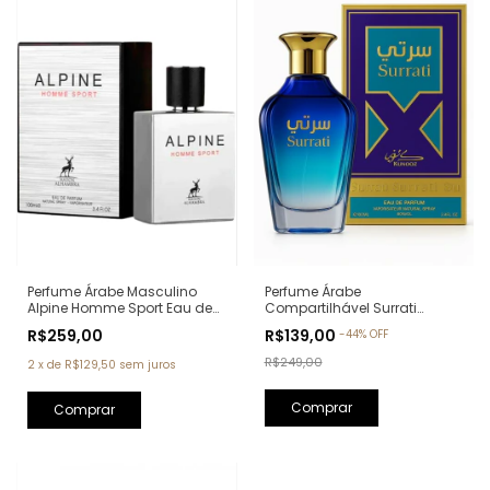
Perfume Árabe Masculino
Perfume Árabe
Alpine Homme Sport Eau de
Compartilhável Surrati
Parfum Maison Alhambra -
Kunooz Zoghbi Eau de
R$259,00
R$139,00
-
44
%
OFF
100ml (Ref. Olfativa: Allure
Parfum - 100ml (Ref. Olfativa:
Homme Sport Chanel)
Erba Pura Xerjoff)
R$249,00
2
x
de
R$129,50
sem juros