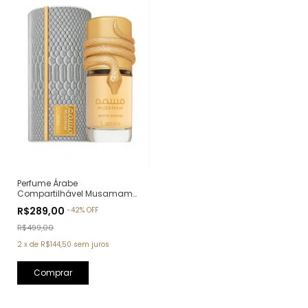
Perfume Árabe
Compartilhável Musamam
White Intense Lattafa Eau de
R$289,00
-
42
%
OFF
Parfum - 100ml
R$499,00
2
x
de
R$144,50
sem juros