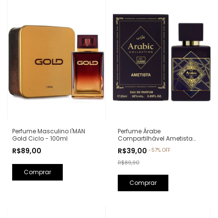
Perfume Árabe
Perfume Masculino I'MAN
Compartilhável Ametista
Gold Ciclo - 100ml
Arabic Collection A009 -
R$39,00
R$89,00
-
57
%
OFF
25ml (Ref. Olfativa: Bade'e Al
Oud Amethyst Lattafa)
R$89,90