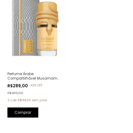
Perfume Árabe
Compartilhável Musamam
White Intense Lattafa Eau de
R$289,00
-
42
%
OFF
Parfum - 100ml
R$499,00
2
x
de
R$144,50
sem juros