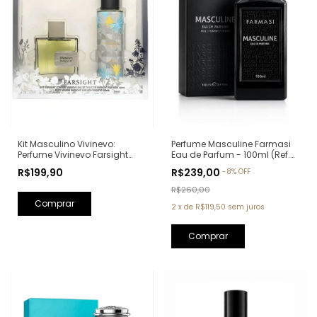
Kit Masculino Vivinevo:
Perfume Masculine Farmasi
Perfume Vivinevo Farsight
Eau de Parfum - 100ml (Ref.
Eau de Toilette 100ml + Body
Olfativa: Oud Wood Tom
R$199,90
R$239,00
-
8
%
OFF
Splash Farsight 250ml
Ford)
R$260,00
2
x
de
R$119,50
sem juros