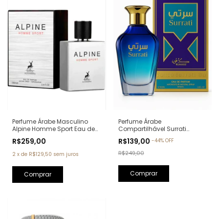
Perfume Árabe Masculino
Perfume Árabe
Alpine Homme Sport Eau de
Compartilhável Surrati
Parfum Maison Alhambra -
Kunooz Zoghbi Eau de
R$259,00
R$139,00
-
44
%
OFF
100ml (Ref. Olfativa: Allure
Parfum - 100ml (Ref. Olfativa:
Homme Sport Chanel)
Erba Pura Xerjoff)
R$249,00
2
x
de
R$129,50
sem juros