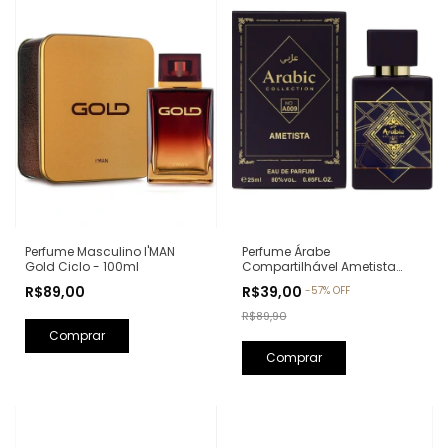
Perfume Árabe
Perfume Masculino I'MAN
Compartilhável Ametista
Gold Ciclo - 100ml
Arabic Collection A009 -
R$39,00
R$89,00
-
57
%
OFF
25ml (Ref. Olfativa: Bade'e Al
Oud Amethyst Lattafa)
R$89,90