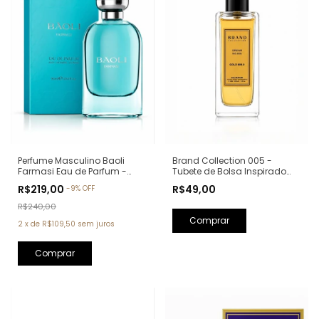
Perfume Masculino Baoli
Brand Collection 005 -
Farmasi Eau de Parfum -
Tubete de Bolsa Inspirado
90ml (Ref. Olfativa: Aqva Pour
em One Million - 30ml
R$219,00
R$49,00
-
9
%
OFF
Homme Bvlgari)
R$240,00
2
x
de
R$109,50
sem juros