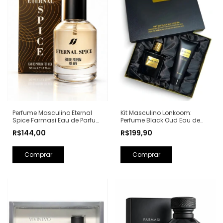
Perfume Masculino Eternal
Kit Masculino Lonkoom:
Spice Farmasi Eau de Parfum
Perfume Black Oud Eau de
- 50ml (Ref. Olfativa: Bad Boy
Toilette 100ml + Loção Pós
R$144,00
R$199,90
Carolina Herrera)
Barba Perfumada 150ml