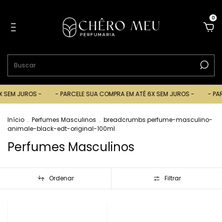
0
EM JUROS -
- PARCELE SUA COMPRA EM ATÉ 6X SEM JUROS -
- PARCE
Início
.
Perfumes Masculinos
.
breadcrumbs.perfume-masculino-
animale-black-edt-original-100ml
Perfumes Masculinos
Ordenar
Filtrar