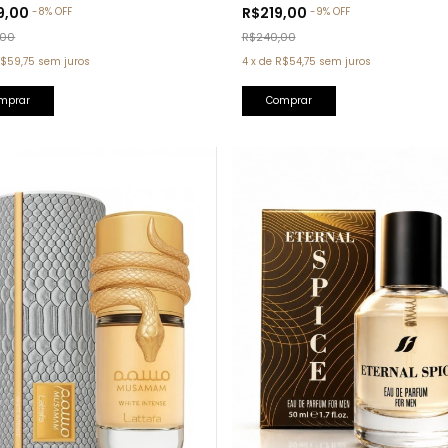
ord)
Pour Homme Bvlgari)
9,00
R$219,00
-
8
%
OFF
-
9
%
OFF
,00
R$240,00
$59,75
sem juros
4
x
de
R$54,75
sem juros