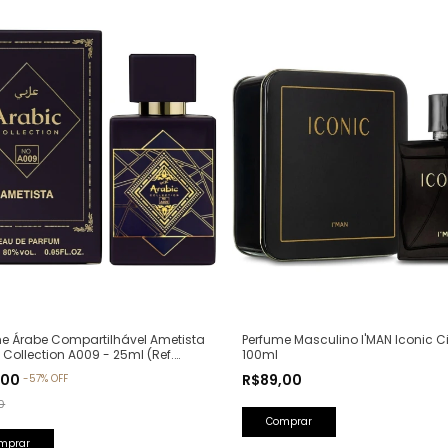
Perfume Masculino I'MAN Iconic Ci
e Árabe Compartilhável Ametista
100ml
 Collection A009 - 25ml (Ref.
va: Bade'e Al Oud Amethyst
R$89,00
,00
-
57
%
OFF
a)
0