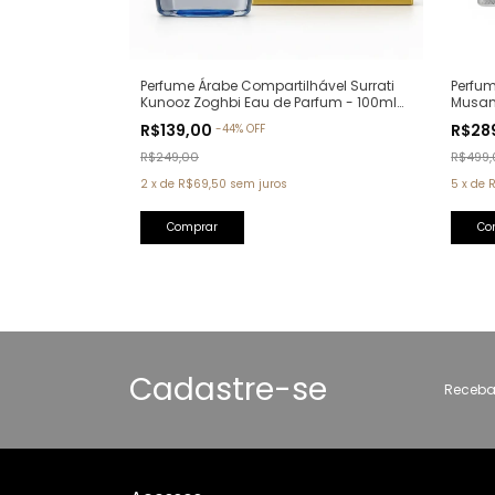
Perfu
Perfume Árabe Compartilhável Surrati
Musam
Kunooz Zoghbi Eau de Parfum - 100ml
Parfu
(Ref. Olfativa: Erba Pura Xerjoff)
R$28
R$139,00
-
44
%
OFF
R$499,
R$249,00
5
x
de
2
x
de
R$69,50
sem juros
Cadastre-se
Receba