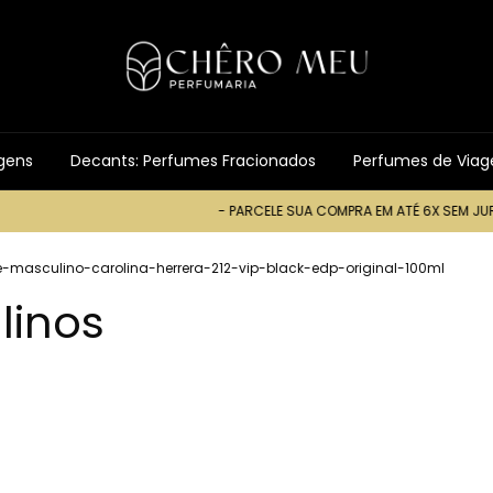
gens
Decants: Perfumes Fracionados
Perfumes de Via
- PARCELE SUA COMPRA EM ATÉ 6X SEM JUROS -
masculino-carolina-herrera-212-vip-black-edp-original-100ml
linos