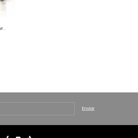
f.
a)