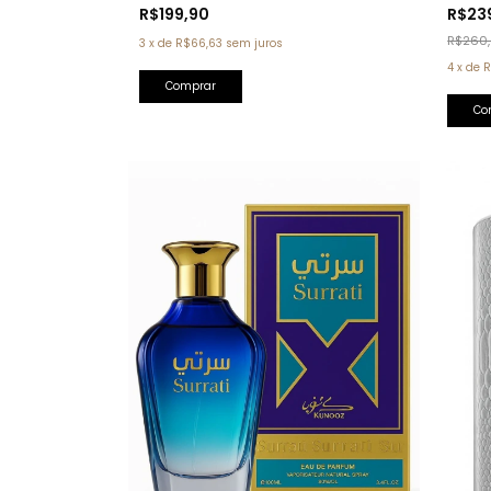
Splash Farsight 250ml
Tom F
R$199,90
R$23
R$260
3
x
de
R$66,63
sem juros
4
x
de
R