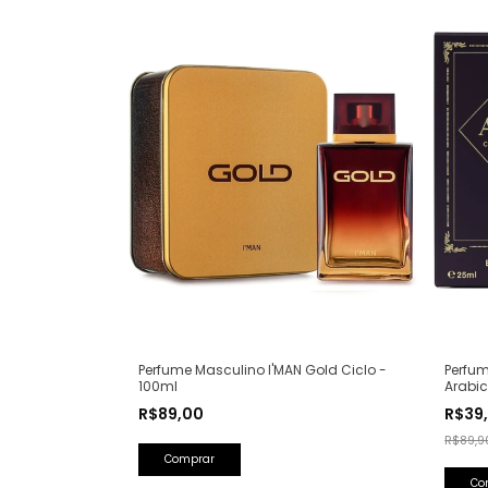
Perfum
Perfume Masculino I'MAN Gold Ciclo -
Arabic
100ml
Olfati
R$39
R$89,00
Lattaf
R$89,9