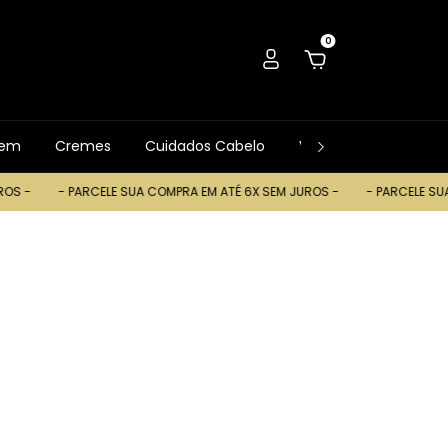
0
gem
Cremes
Cuidados Cabelo
Ver Tudo
Trocas
- PARCELE SUA COMPRA EM ATÉ 6X SEM JUROS -
- PARCELE SUA COMP