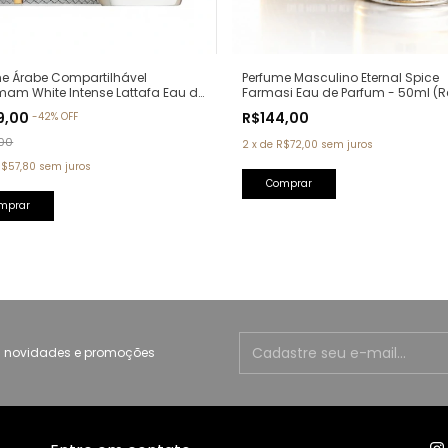
me Árabe Compartilhável
Perfume Masculino Eternal Spice
am White Intense Lattafa Eau de
Farmasi Eau de Parfum - 50ml (Re
m - 100ml
Olfativa: Bad Boy Carolina Herrer
9,00
R$144,00
-
42
%
OFF
00
2
x
de
R$72,00
sem juros
R$57,80
sem juros
 novidades e promoções