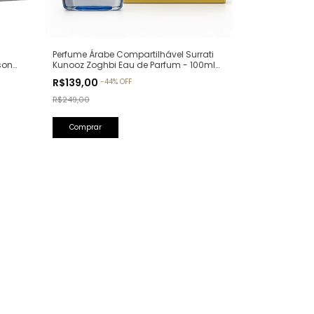
Perfume Árabe Compartilhável Surrati
son
Kunooz Zoghbi Eau de Parfum - 100ml
llure
(Ref. Olfativa: Erba Pura Xerjoff)
R$139,00
-
44
%
OFF
R$249,00