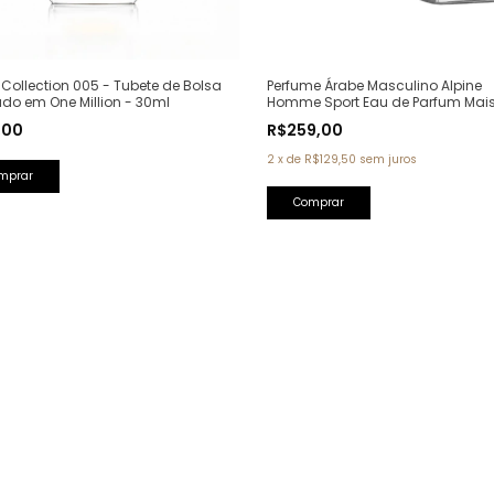
Perfume Árabe Masculino Alpine
Collection 005 - Tubete de Bolsa
Homme Sport Eau de Parfum Mai
ado em One Million - 30ml
Alhambra - 100ml (Ref. Olfativa: A
R$259,00
,00
Homme Sport Chanel)
2
x
de
R$129,50
sem juros