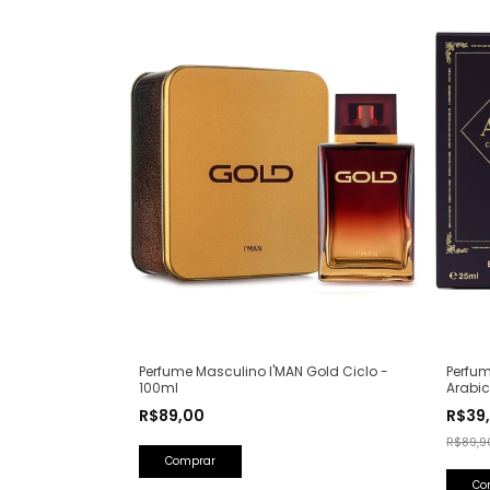
Perfum
Perfume Masculino I'MAN Gold Ciclo -
Arabic
100ml
Olfati
R$39
R$89,00
Lattaf
R$89,9