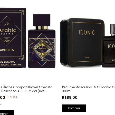
Perfume Masculino I'MAN Iconic Ci
e Árabe Compartilhável Ametista
100ml
 Collection A009 - 25ml (Ref.
va: Bade'e Al Oud Amethyst
R$89,00
,00
-
57
%
OFF
a)
0