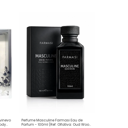
ivinevo
Perfume Masculine Farmasi Eau de
Body
Parfum - 100ml (Ref. Olfativa: Oud Wood