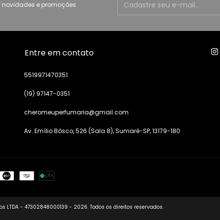
 novidades e promoções
Entre em contato
5519971470351
(19) 97147-0351
cheromeuperfumaria@gmail.com
Av. Emílio Bôsco, 526 (Sala 8), Sumaré-SP, 13179-180
s LTDA - 47302848000139 - 2026. Todos os direitos reservados.