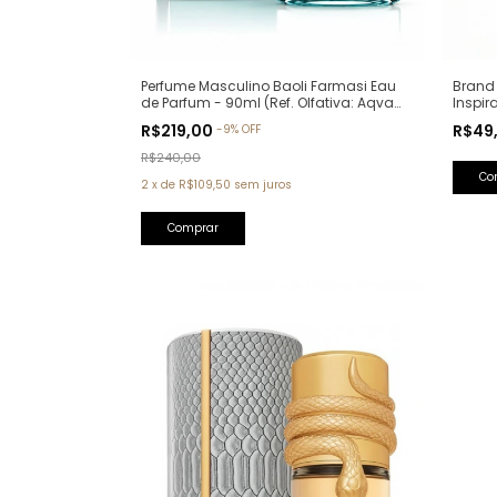
Perfume Masculino Baoli Farmasi Eau
Brand 
de Parfum - 90ml (Ref. Olfativa: Aqva
Inspir
Pour Homme Bvlgari)
R$219,00
R$49
-
9
%
OFF
R$240,00
2
x
de
R$109,50
sem juros