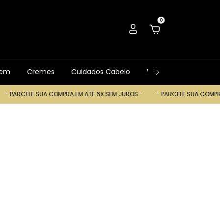
0
gem
Cremes
Cuidados Cabelo
Ver Tudo
Trocas
ELE SUA COMPRA EM ATÉ 6X SEM JUROS -
- PARCELE SUA COMPRA EM AT