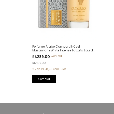
Perfume Árabe Compartilhável
Musamam White Intense Lattafa Eau de
Parfum - 100ml
R$289,00
-
42
%
OFF
R$499,00
2
x
de
R$144,50
sem juros