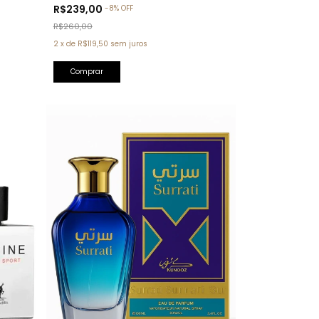
Tom Ford)
R$239,00
-
8
%
OFF
R$260,00
2
x
de
R$119,50
sem juros