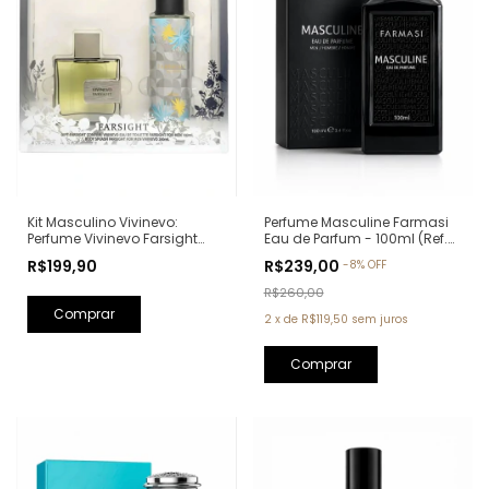
Kit Masculino Vivinevo:
Perfume Masculine Farmasi
Perfume Vivinevo Farsight
Eau de Parfum - 100ml (Ref.
Eau de Toilette 100ml + Body
Olfativa: Oud Wood Tom
R$199,90
R$239,00
-
8
%
OFF
Splash Farsight 250ml
Ford)
R$260,00
2
x
de
R$119,50
sem juros