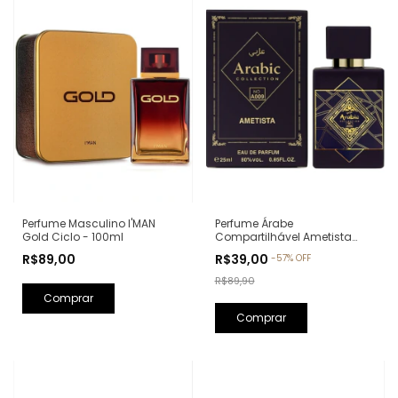
Perfume Árabe
Perfume Masculino I'MAN
Compartilhável Ametista
Gold Ciclo - 100ml
Arabic Collection A009 -
R$39,00
R$89,00
-
57
%
OFF
25ml (Ref. Olfativa: Bade'e Al
Oud Amethyst Lattafa)
R$89,90