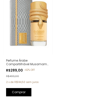
Perfume Árabe
Compartilhável Musamam
White Intense Lattafa Eau de
R$289,00
-
42
%
OFF
Parfum - 100ml
R$499,00
2
x
de
R$144,50
sem juros