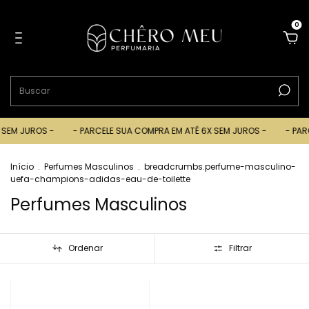
0
M JUROS -
- PARCELE SUA COMPRA EM ATÉ 6X SEM JUROS -
- PARCEL
Início
.
Perfumes Masculinos
.
breadcrumbs.perfume-masculino-
uefa-champions-adidas-eau-de-toilette
Perfumes Masculinos
Ordenar
Filtrar