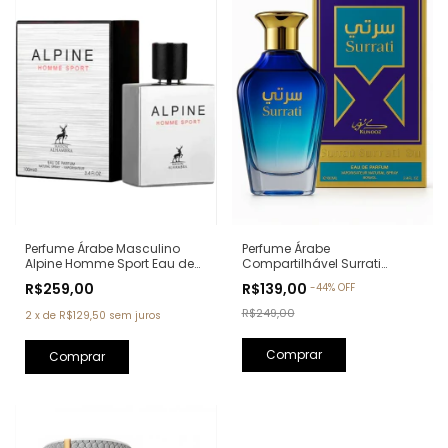
Perfume Árabe Masculino
Perfume Árabe
Alpine Homme Sport Eau de
Compartilhável Surrati
Parfum Maison Alhambra -
Kunooz Zoghbi Eau de
R$259,00
R$139,00
-
44
%
OFF
100ml (Ref. Olfativa: Allure
Parfum - 100ml (Ref. Olfativa:
Homme Sport Chanel)
Erba Pura Xerjoff)
R$249,00
2
x
de
R$129,50
sem juros