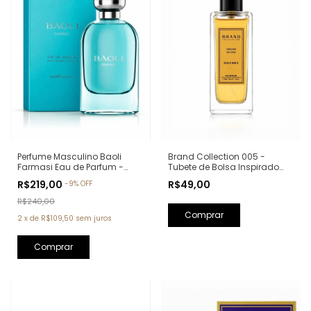
Perfume Masculino Baoli
Brand Collection 005 -
Farmasi Eau de Parfum -
Tubete de Bolsa Inspirado
90ml (Ref. Olfativa: Aqva Pour
em One Million - 30ml
R$219,00
R$49,00
-
9
%
OFF
Homme Bvlgari)
R$240,00
2
x
de
R$109,50
sem juros