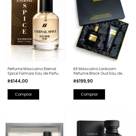
Perfume Masculino Eternal
Kit Masculino Lonkoom:
Spice Farmasi Eau de Parfum
Perfume Black Oud Eau de
- 50ml (Ref. Olfativa: Bad Boy
Toilette 100ml + Loção Pós
R$144,00
R$199,90
Carolina Herrera)
Barba Perfumada 150ml