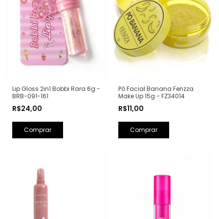
Pó Facial Banana Fenzza
Lip Gloss 2in1 Bobbi Rara 6g -
Make Up 15g - FZ34014
BRB-091-161
R$11,00
R$24,00
Comprar