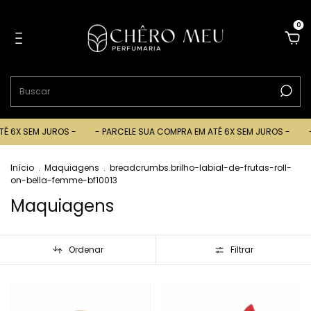
0
6X SEM JUROS -
- PARCELE SUA COMPRA EM ATÉ 6X SEM JUROS -
- P
Início
.
Maquiagens
.
breadcrumbs.brilho-labial-de-frutas-roll-
on-bella-femme-bf10013
Maquiagens
Ordenar
Filtrar