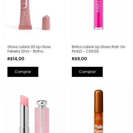
Gloss Labial 3D Lip Glow
Brilho Labial Lip Gloss Roll-On
Febella 12ml - Brilho
Pink21 - CS6133
Espelhado com Efeito
R$14,00
R$9,00
Volume - BM40135
Comprar
Comprar