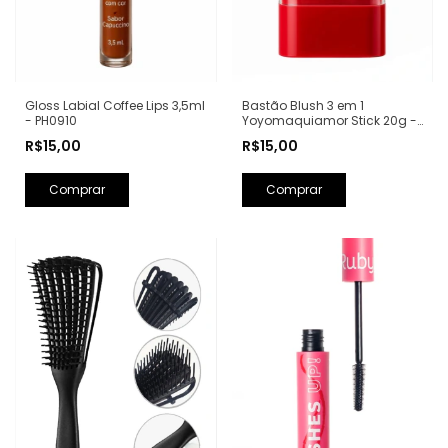
Bastão Blush 3 em 1
Gloss Labial Coffee Lips 3,5ml
Yoyomaquiamor Stick 20g -
- PH0910
YYC-0004
R$15,00
R$15,00
Comprar