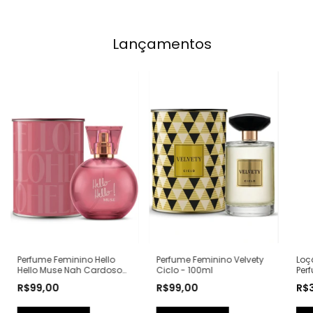
Lançamentos
Perfume Feminino Velvety
Loç
Perfume Feminino Hello
Ciclo - 100ml
Per
Hello Muse Nah Cardoso
240
by Ciclo - 100ml
R$99,00
R$
R$99,00