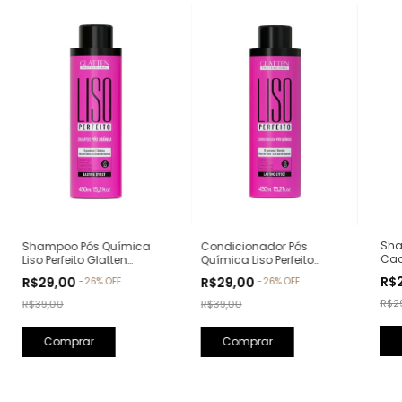
Sha
Shampoo Pós Química
Condicionador Pós
Cac
Liso Perfeito Glatten
Química Liso Perfeito
200
Professional - 450ml
Glatten Professional -
R$
R$29,00
R$29,00
-
26
%
OFF
-
26
%
OFF
450ml
R$2
R$39,00
R$39,00