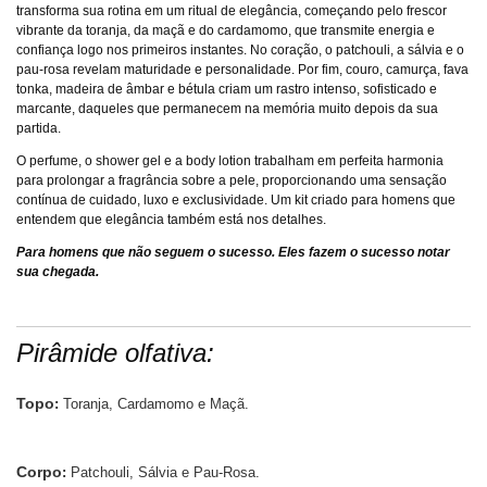
transforma sua rotina em um ritual de elegância, começando pelo frescor
vibrante da toranja, da maçã e do cardamomo, que transmite energia e
confiança logo nos primeiros instantes. No coração, o patchouli, a sálvia e o
pau-rosa revelam maturidade e personalidade. Por fim, couro, camurça, fava
tonka, madeira de âmbar e bétula criam um rastro intenso, sofisticado e
marcante, daqueles que permanecem na memória muito depois da sua
partida.
O perfume, o shower gel e a body lotion trabalham em perfeita harmonia
para prolongar a fragrância sobre a pele, proporcionando uma sensação
contínua de cuidado, luxo e exclusividade. Um kit criado para homens que
entendem que elegância também está nos detalhes.
Para homens que não seguem o sucesso. Eles fazem o sucesso notar
sua chegada.
Pirâmide olfativa:
Topo
:
Toranja, Cardamomo e Maçã.
Corpo
:
Patchouli, Sálvia e Pau-Rosa.