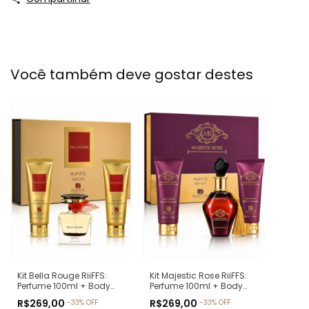
Você também deve gostar destes
Kit Bella Rouge RiiFFS:
Kit Majestic Rose RiiFFS:
Perfume 100ml + Body
Perfume 100ml + Body
Lotion 100ml + Shower
Lotion 100ml + Shower
R$269,00
R$269,00
-
33
%
OFF
-
33
%
OFF
Gel 100ml (Ref. Olfativa:
Gel 100ml (Ref. Olfativa: