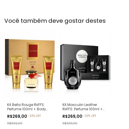
Você também deve gostar destes
Kit Bella Rouge RiiFFS:
Kit Masculin Leather
Perfume 100ml + Body
RiiFFS: Perfume 100ml +
Lotion 100ml + Shower
Body Lotion 100ml +
R$269,00
R$269,00
-
33
%
OFF
-
33
%
OFF
Gel 100ml (Ref. Olfativa:
Shower Gel 100ml (Ref.
Coco Mademoiselle
Olfativa: Creed Aventus)
R$399,00
R$399,90
Chanel)