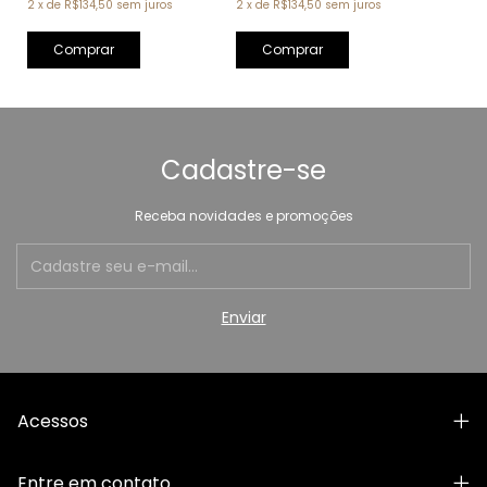
2
x
de
R$134,50
sem juros
2
x
de
R$134,50
sem juros
Cadastre-se
Receba novidades e promoções
Acessos
Entre em contato