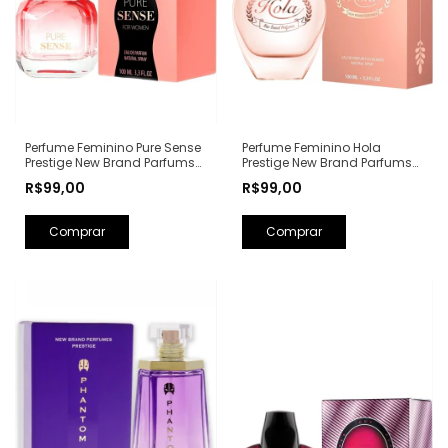
Perfume Feminino Hola
Perfume Feminino Pure Sense
Prestige New Brand Parfums
Prestige New Brand Parfums
Eau de Parfum - 100ml (Ref.
Eau de Parfum - 100ml (Ref.
R$99,00
R$99,00
Olfativa: Olympéa Paco
Olfativa: Pure XS For Her
Rabanne)
Rabanne)