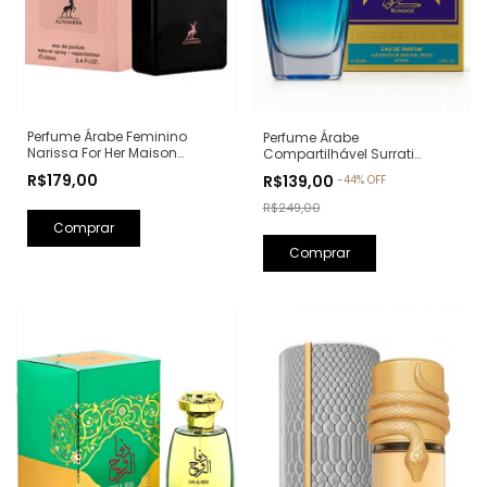
Perfume Árabe Feminino
Perfume Árabe
Narissa For Her Maison
Compartilhável Surrati
Alhambra Eau de Parfum -
Kunooz Zoghbi Eau de
R$179,00
R$139,00
-
44
%
OFF
100ml (Ref. Olfativa: Narciso
Parfum - 100ml (Ref. Olfativa:
Rodriguez For Her)
Erba Pura Xerjoff)
R$249,00