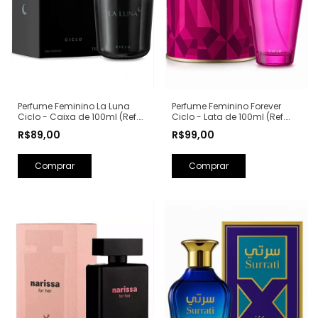
Perfume Feminino La Luna
Perfume Feminino Forever
Ciclo - Caixa de 100ml (Ref.
Ciclo - Lata de 100ml (Ref.
Olfativa: La Nuit Trésor
Olfativa: Fantasy Britney
R$89,00
R$99,00
Lancôme)
Spears)