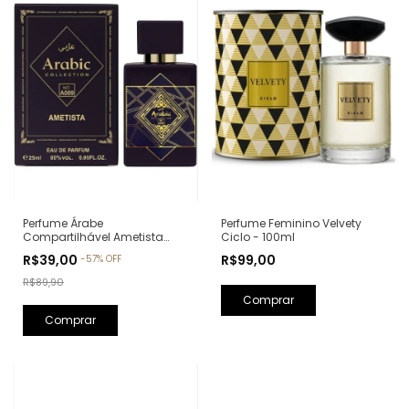
Perfume Feminino Velvety
Perfume Árabe
Ciclo - 100ml
Compartilhável Ametista
Arabic Collection A009 -
R$99,00
R$39,00
-
57
%
OFF
25ml (Ref. Olfativa: Bade'e Al
Oud Amethyst Lattafa)
R$89,90