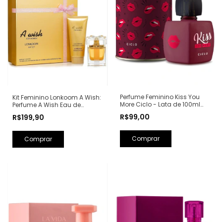
Perfume Feminino Kiss You
Kit Feminino Lonkoom A Wish:
More Ciclo - Lata de 100ml
Perfume A Wish Eau de
(Ref. Olfativa: Libre Yves Saint
Parfum 100ml + Loção
R$99,00
R$199,90
Laurent)
Hidratante Corporal
Perfumada 150ml