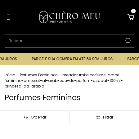
0
ROS -
- PARCELE SUA COMPRA EM ATÉ 6X SEM JUROS -
- PARCELE SU
Início
.
Perfumes Femininos
.
breadcrumbs.perfume-arabe-
feminino-ameerat-al-arab-eau-de-parfum-asdaaf-100ml-
princesa-da-arabia
Perfumes Femininos
Ordenar
Filtrar