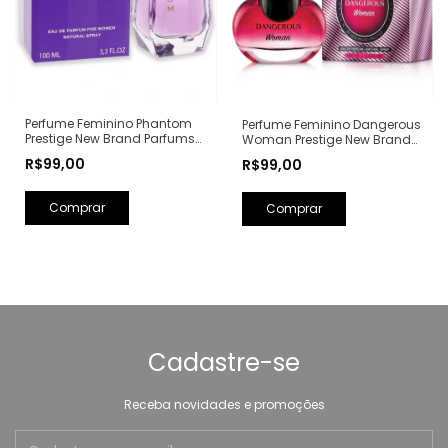
Perfume Feminino Phantom
Perfume Feminino Dangerous
Prestige New Brand Parfums
Woman Prestige New Brand
Eau de Parfum - 100ml (Ref.
Parfums Eau de Parfum -
R$99,00
R$99,00
Olfativa: Alien Mugler)
100ml (Ref. Olfativa: Poison
Girl Dior)
Cadastre-se
Receba novidades e promoções