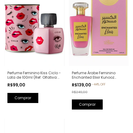
Perfume Feminino Kiss Ciclo -
Perfume Árabe Feminino
Lata de 100ml (Ref. Olfativa:
Enchanted Elixir Kunooz
Good Girl Carolina Herrera)
Zoghbi Eau de Parfum -
R$99,00
R$139,00
-
44
%
OFF
100ml (Ref. Olfativa: Chance
Eau de Parfum Chanel)
R$249,00