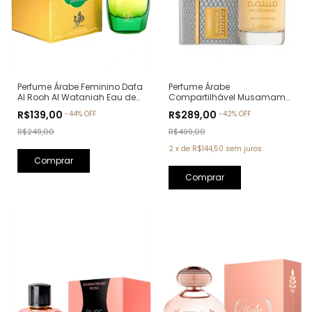
Perfume Árabe Feminino Dafa
Perfume Árabe
Al Rooh Al Wataniah Eau de
Compartilhável Musamam
Parfum - 100ml
White Intense Lattafa Eau de
R$139,00
R$289,00
-
44
%
OFF
-
42
%
OFF
Parfum - 100ml
R$249,00
R$499,00
2
x
de
R$144,50
sem juros