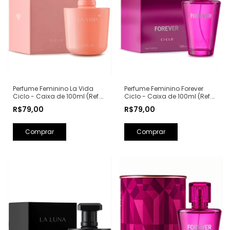
Perfume Feminino La Vida
Perfume Feminino Forever
Ciclo - Caixa de 100ml (Ref.
Ciclo - Caixa de 100ml (Ref.
Olfativa: La Vie Est Belle
Olfativa: Fantasy Britney
R$79,00
R$79,00
Lancôme)
Spears)