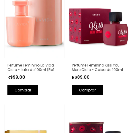
Perfume Feminino Kiss You
Perfume Feminino La Vida
More Ciclo - Caixa de 100ml
Ciclo - Lata de 100ml (Ref.
(Ref. Olfativa: Libre Yves Saint
Olfativa: La Vie Est Belle
R$89,00
R$99,00
Laurent)
Lancôme)