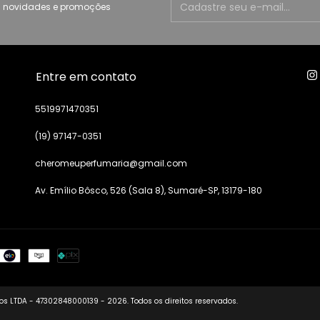
 novidades e promoções
Entre em contato
5519971470351
(19) 97147-0351
cheromeuperfumaria@gmail.com
Av. Emílio Bôsco, 526 (Sala 8), Sumaré-SP, 13179-180
s LTDA - 47302848000139 - 2026. Todos os direitos reservados.