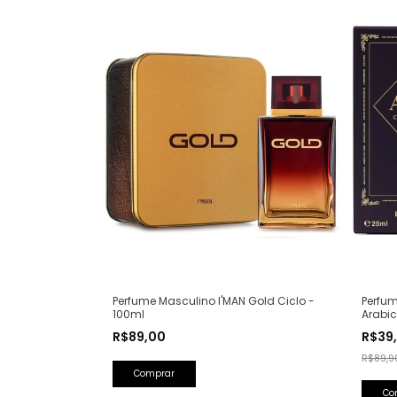
Perfum
Perfume Masculino I'MAN Gold Ciclo -
Arabic
100ml
Olfati
R$39
R$89,00
Lattaf
R$89,9