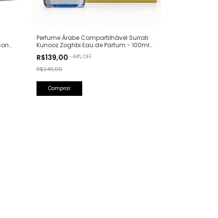
Perfume Árabe Compartilhável Surrati
son
Kunooz Zoghbi Eau de Parfum - 100ml
llure
(Ref. Olfativa: Erba Pura Xerjoff)
R$139,00
-
44
%
OFF
R$249,00