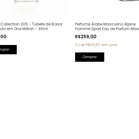
Perfume Árabe Masculino Alpine
Collection 005 - Tubete de Bolsa
Homme Sport Eau de Parfum Mai
ado em One Million - 30ml
Alhambra - 100ml (Ref. Olfativa: A
R$259,00
,00
Homme Sport Chanel)
2
x
de
R$129,50
sem juros