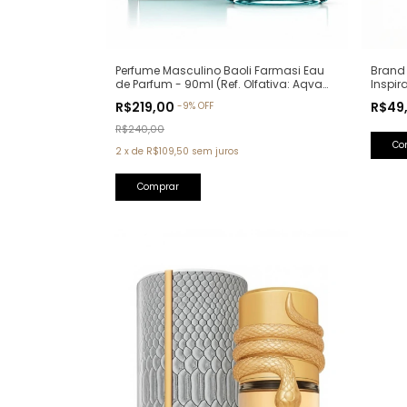
Perfume Masculino Baoli Farmasi Eau
Brand 
de Parfum - 90ml (Ref. Olfativa: Aqva
Inspir
Pour Homme Bvlgari)
R$219,00
R$49
-
9
%
OFF
R$240,00
2
x
de
R$109,50
sem juros