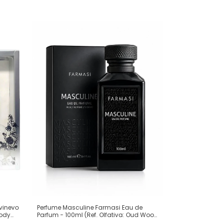
ivinevo
Perfume Masculine Farmasi Eau de
Body
Parfum - 100ml (Ref. Olfativa: Oud Wood