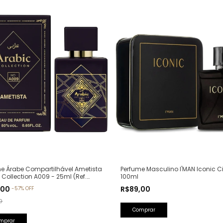
Perfume Masculino I'MAN Iconic Ci
e Árabe Compartilhável Ametista
100ml
 Collection A009 - 25ml (Ref.
va: Bade'e Al Oud Amethyst
R$89,00
,00
-
57
%
OFF
a)
0