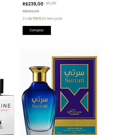
Tom Ford)
R$239,00
-
8
%
OFF
R$260,00
2
x
de
R$119,50
sem juros