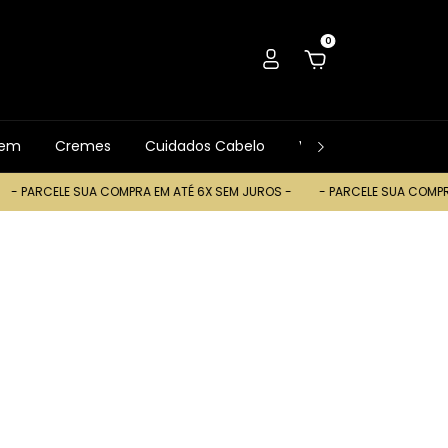
0
gem
Cremes
Cuidados Cabelo
Ver Tudo
Trocas
ELE SUA COMPRA EM ATÉ 6X SEM JUROS -
- PARCELE SUA COMPRA EM AT