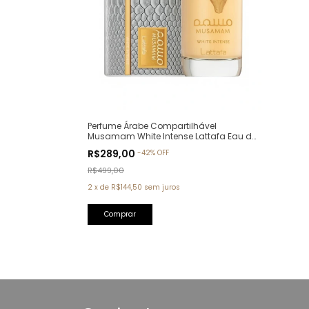
Perfume Árabe Compartilhável
Musamam White Intense Lattafa Eau de
Parfum - 100ml
R$289,00
-
42
%
OFF
R$499,00
2
x
de
R$144,50
sem juros