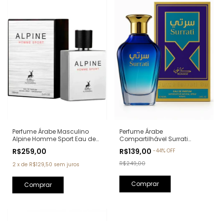
Perfume Árabe Masculino
Perfume Árabe
Alpine Homme Sport Eau de
Compartilhável Surrati
Parfum Maison Alhambra -
Kunooz Zoghbi Eau de
R$259,00
R$139,00
-
44
%
OFF
100ml (Ref. Olfativa: Allure
Parfum - 100ml (Ref. Olfativa:
Homme Sport Chanel)
Erba Pura Xerjoff)
R$249,00
2
x
de
R$129,50
sem juros