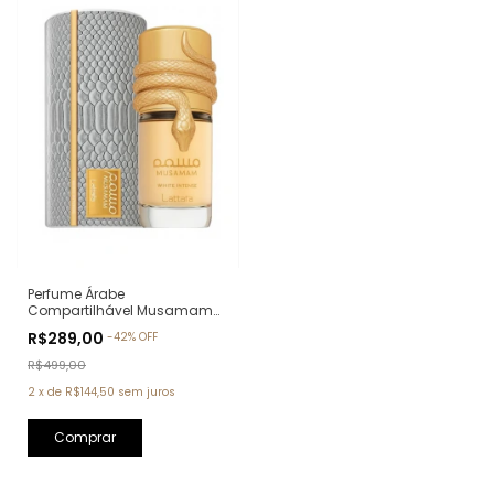
Perfume Árabe
Compartilhável Musamam
White Intense Lattafa Eau de
R$289,00
-
42
%
OFF
Parfum - 100ml
R$499,00
2
x
de
R$144,50
sem juros