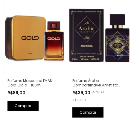
Perfume Árabe
Perfume Masculino I'MAN
Compartilhável Ametista
Gold Ciclo - 100ml
Arabic Collection A009 -
R$39,00
R$89,00
-
57
%
OFF
25ml (Ref. Olfativa: Bade'e Al
Oud Amethyst Lattafa)
R$89,90