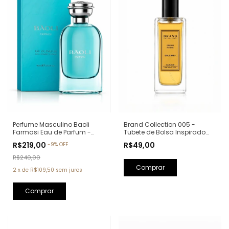
Perfume Masculino Baoli
Brand Collection 005 -
Farmasi Eau de Parfum -
Tubete de Bolsa Inspirado
90ml (Ref. Olfativa: Aqva Pour
em One Million - 30ml
R$219,00
R$49,00
-
9
%
OFF
Homme Bvlgari)
R$240,00
2
x
de
R$109,50
sem juros