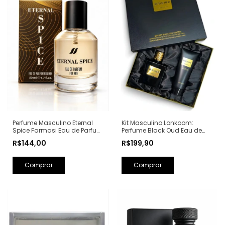
Perfume Masculino Eternal
Kit Masculino Lonkoom:
Spice Farmasi Eau de Parfum
Perfume Black Oud Eau de
- 50ml (Ref. Olfativa: Bad Boy
Toilette 100ml + Loção Pós
R$144,00
R$199,90
Carolina Herrera)
Barba Perfumada 150ml