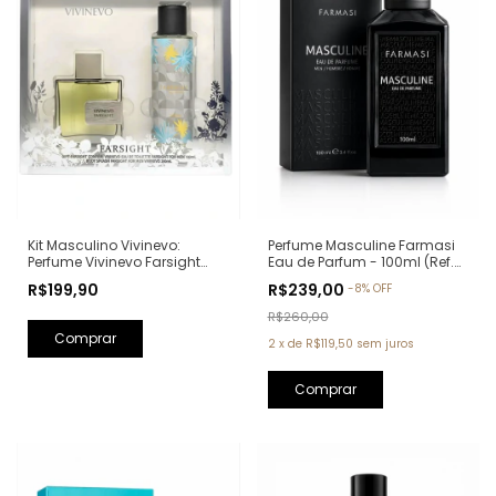
Kit Masculino Vivinevo:
Perfume Masculine Farmasi
Perfume Vivinevo Farsight
Eau de Parfum - 100ml (Ref.
Eau de Toilette 100ml + Body
Olfativa: Oud Wood Tom
R$199,90
R$239,00
-
8
%
OFF
Splash Farsight 250ml
Ford)
R$260,00
2
x
de
R$119,50
sem juros