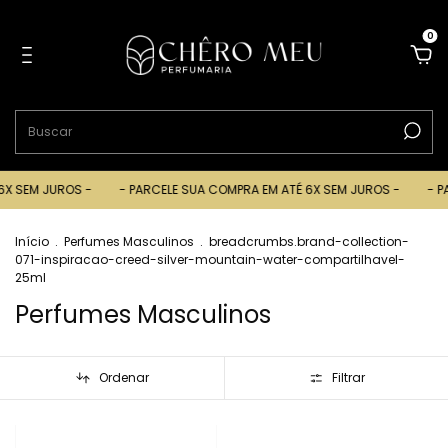
0
 SEM JUROS -
- PARCELE SUA COMPRA EM ATÉ 6X SEM JUROS -
- PARC
Início
.
Perfumes Masculinos
.
breadcrumbs.brand-collection-
071-inspiracao-creed-silver-mountain-water-compartilhavel-
25ml
Perfumes Masculinos
Ordenar
Filtrar