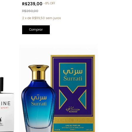
Tom Ford)
R$239,00
-
8
%
OFF
R$260,00
2
x
de
R$119,50
sem juros