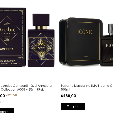
Perfume Masculino I'MAN Iconic Ci
e Árabe Compartilhável Ametista
100ml
 Collection A009 - 25ml (Ref.
va: Bade'e Al Oud Amethyst
R$89,00
,00
-
57
%
OFF
a)
0