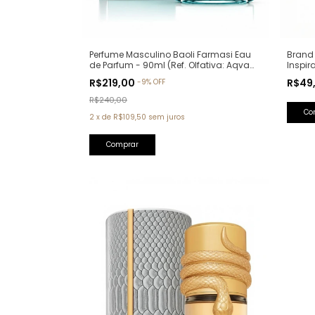
Perfume Masculino Baoli Farmasi Eau
Brand 
de Parfum - 90ml (Ref. Olfativa: Aqva
Inspir
Pour Homme Bvlgari)
R$219,00
R$49
-
9
%
OFF
R$240,00
2
x
de
R$109,50
sem juros