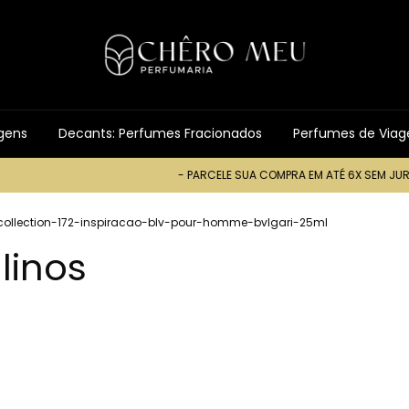
gens
Decants: Perfumes Fracionados
Perfumes de Via
- PARCELE SUA COMPRA EM ATÉ 6X SEM JUROS -
ollection-172-inspiracao-blv-pour-homme-bvlgari-25ml
linos