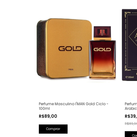
Perfum
Perfume Masculino I'MAN Gold Ciclo -
Arabic
100ml
Olfati
R$39
R$89,00
Lattaf
R$89,9