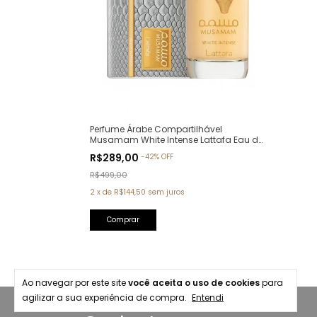
Perfume Árabe Compartilhável
Musamam White Intense Lattafa Eau de
Parfum - 100ml
R$289,00
-
42
%
OFF
R$499,00
2
x
de
R$144,50
sem juros
Ao navegar por este site
você aceita o uso de cookies
para
agilizar a sua experiência de compra.
Entendi