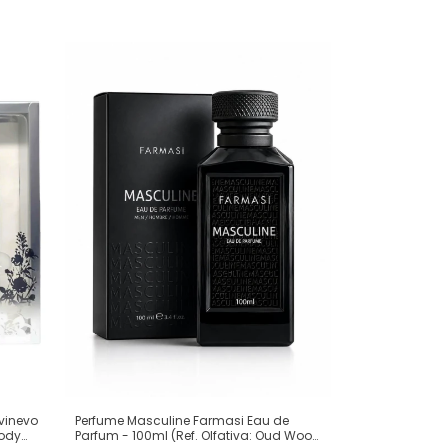
ivinevo
Perfume Masculine Farmasi Eau de
Body
Parfum - 100ml (Ref. Olfativa: Oud Wood