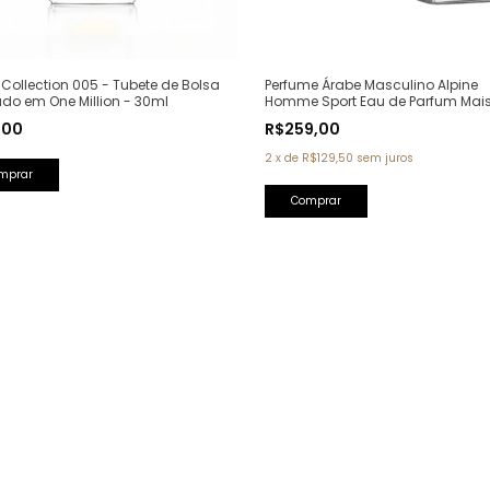
Perfume Árabe Masculino Alpine
Collection 005 - Tubete de Bolsa
Homme Sport Eau de Parfum Mai
ado em One Million - 30ml
Alhambra - 100ml (Ref. Olfativa: A
R$259,00
,00
Homme Sport Chanel)
2
x
de
R$129,50
sem juros