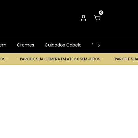
0
gem
Cremes
Cuidados Cabelo
Ver Tudo
Trocas
- PARCELE SUA COMPRA EM ATÉ 6X SEM JUROS -
- PARCELE SUA COMPRA