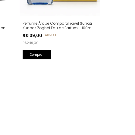
Perfume Árabe Compartilhável Surrati
son
Kunooz Zoghbi Eau de Parfum - 100ml
llure
(Ref. Olfativa: Erba Pura Xerjoff)
R$139,00
-
44
%
OFF
R$249,00