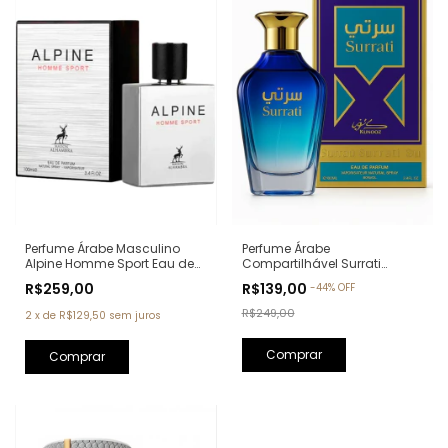
Perfume Árabe Masculino
Perfume Árabe
Alpine Homme Sport Eau de
Compartilhável Surrati
Parfum Maison Alhambra -
Kunooz Zoghbi Eau de
R$259,00
R$139,00
-
44
%
OFF
100ml (Ref. Olfativa: Allure
Parfum - 100ml (Ref. Olfativa:
Homme Sport Chanel)
Erba Pura Xerjoff)
R$249,00
2
x
de
R$129,50
sem juros