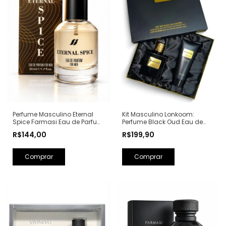
Perfume Masculino Eternal
Kit Masculino Lonkoom:
Spice Farmasi Eau de Parfum
Perfume Black Oud Eau de
- 50ml (Ref. Olfativa: Bad Boy
Toilette 100ml + Loção Pós
R$144,00
R$199,90
Carolina Herrera)
Barba Perfumada 150ml