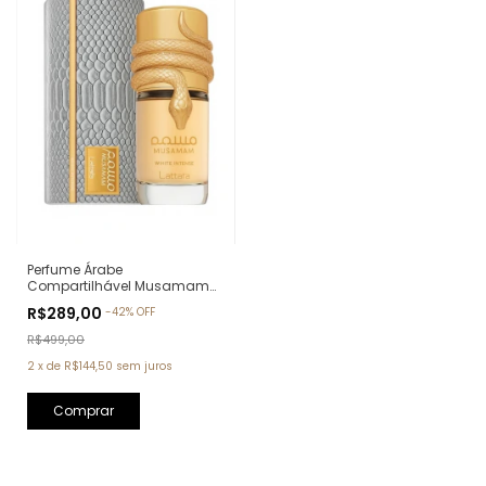
Perfume Árabe
Compartilhável Musamam
White Intense Lattafa Eau de
R$289,00
-
42
%
OFF
Parfum - 100ml
R$499,00
2
x
de
R$144,50
sem juros