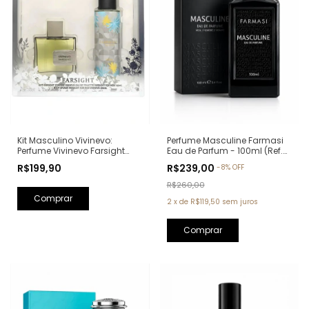
Kit Masculino Vivinevo:
Perfume Masculine Farmasi
Perfume Vivinevo Farsight
Eau de Parfum - 100ml (Ref.
Eau de Toilette 100ml + Body
Olfativa: Oud Wood Tom
R$199,90
R$239,00
-
8
%
OFF
Splash Farsight 250ml
Ford)
R$260,00
2
x
de
R$119,50
sem juros