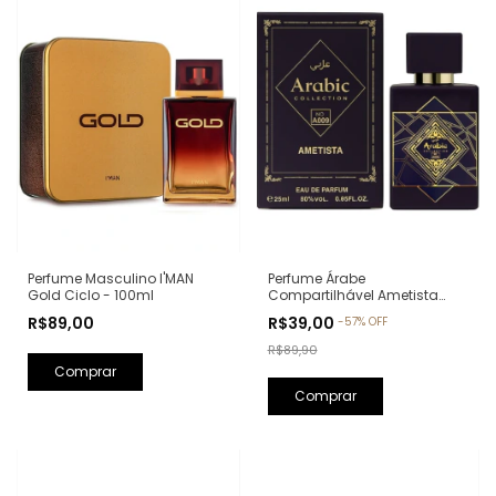
Perfume Árabe
Perfume Masculino I'MAN
Compartilhável Ametista
Gold Ciclo - 100ml
Arabic Collection A009 -
R$39,00
R$89,00
-
57
%
OFF
25ml (Ref. Olfativa: Bade'e Al
Oud Amethyst Lattafa)
R$89,90