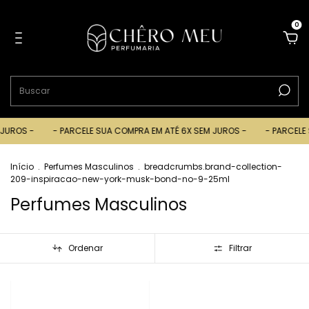
0
ROS -
- PARCELE SUA COMPRA EM ATÉ 6X SEM JUROS -
- PARCELE SU
Início
.
Perfumes Masculinos
.
breadcrumbs.brand-collection-
209-inspiracao-new-york-musk-bond-no-9-25ml
Perfumes Masculinos
Ordenar
Filtrar