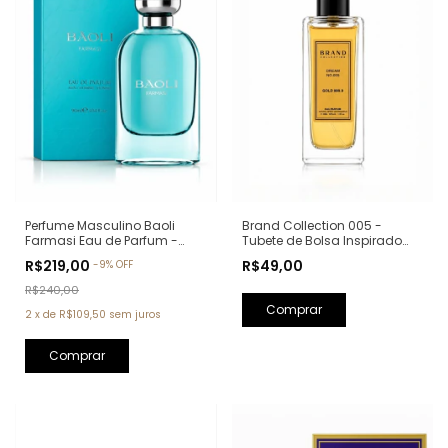
Perfume Masculino Baoli
Brand Collection 005 -
Farmasi Eau de Parfum -
Tubete de Bolsa Inspirado
90ml (Ref. Olfativa: Aqva Pour
em One Million - 30ml
R$219,00
R$49,00
-
9
%
OFF
Homme Bvlgari)
R$240,00
2
x
de
R$109,50
sem juros