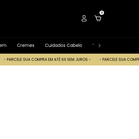
0
gem
Cremes
Cuidados Cabelo
Ver Tudo
Trocas
ELE SUA COMPRA EM ATÉ 6X SEM JUROS -
- PARCELE SUA COMPRA EM AT