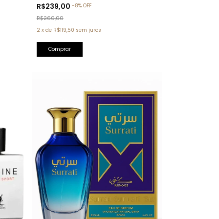
Tom Ford)
R$239,00
-
8
%
OFF
R$260,00
2
x
de
R$119,50
sem juros