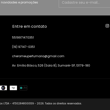
 novidades e promoções
Entre em contato
5519971470351
(19) 97147-0351
cheromeuperfumaria@gmail.com
Av. Emílio Bôsco, 526 (Sala 8), Sumaré-SP, 13179-180
s LTDA - 47302848000139 - 2026. Todos os direitos reservados.