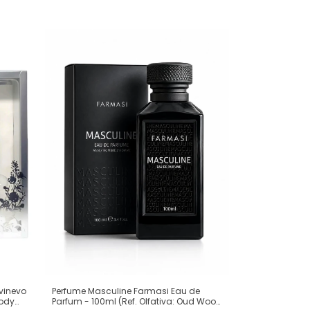
ivinevo
Perfume Masculine Farmasi Eau de
Body
Parfum - 100ml (Ref. Olfativa: Oud Wood