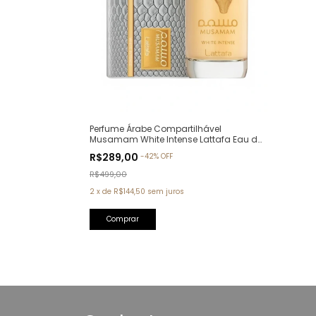
Perfume Árabe Compartilhável
Musamam White Intense Lattafa Eau de
Parfum - 100ml
R$289,00
-
42
%
OFF
R$499,00
2
x
de
R$144,50
sem juros