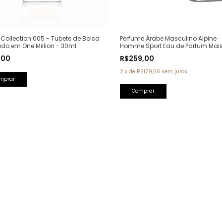
Perfume Árabe Masculino Alpine
Collection 005 - Tubete de Bolsa
Homme Sport Eau de Parfum Mai
ado em One Million - 30ml
Alhambra - 100ml (Ref. Olfativa: A
R$259,00
,00
Homme Sport Chanel)
2
x
de
R$129,50
sem juros