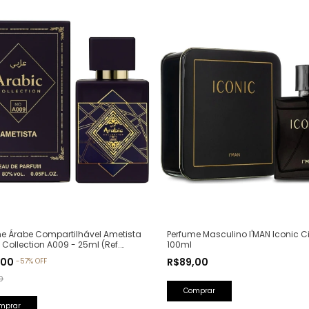
Perfume Masculino I'MAN Iconic Ci
e Árabe Compartilhável Ametista
100ml
 Collection A009 - 25ml (Ref.
va: Bade'e Al Oud Amethyst
R$89,00
,00
-
57
%
OFF
a)
0