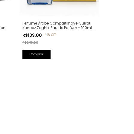
Perfume Árabe Compartilhável Surrati
son
Kunooz Zoghbi Eau de Parfum - 100ml
llure
(Ref. Olfativa: Erba Pura Xerjoff)
R$139,00
-
44
%
OFF
R$249,00