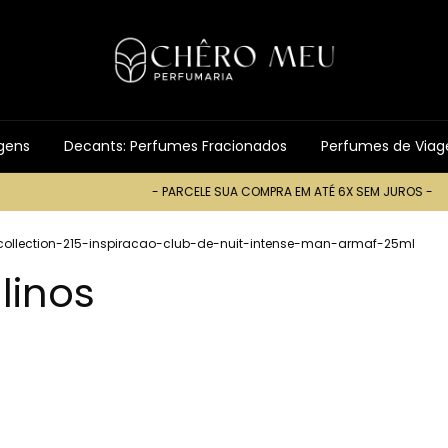
gens
Decants: Perfumes Fracionados
Perfumes de Via
- PARCELE SUA COMPRA EM ATÉ 6X SEM JUROS -
- PARC
ollection-215-inspiracao-club-de-nuit-intense-man-armaf-25ml
linos