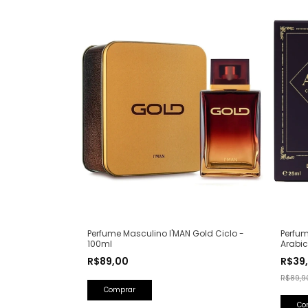
Perfum
Perfume Masculino I'MAN Gold Ciclo -
Arabic
100ml
Olfati
R$39
R$89,00
Lattaf
R$89,9