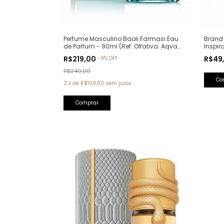
Perfume Masculino Baoli Farmasi Eau
Brand 
de Parfum - 90ml (Ref. Olfativa: Aqva
Inspir
Pour Homme Bvlgari)
R$219,00
R$49
-
9
%
OFF
R$240,00
2
x
de
R$109,50
sem juros