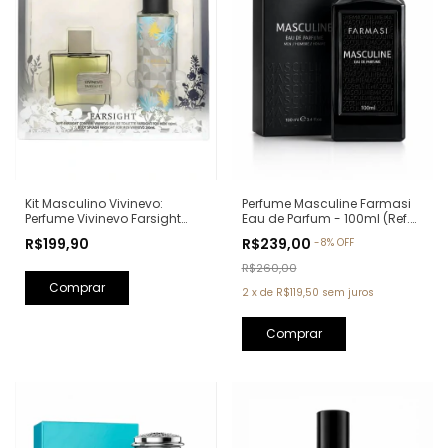
Kit Masculino Vivinevo:
Perfume Masculine Farmasi
Perfume Vivinevo Farsight
Eau de Parfum - 100ml (Ref.
Eau de Toilette 100ml + Body
Olfativa: Oud Wood Tom
R$199,90
R$239,00
-
8
%
OFF
Splash Farsight 250ml
Ford)
R$260,00
2
x
de
R$119,50
sem juros