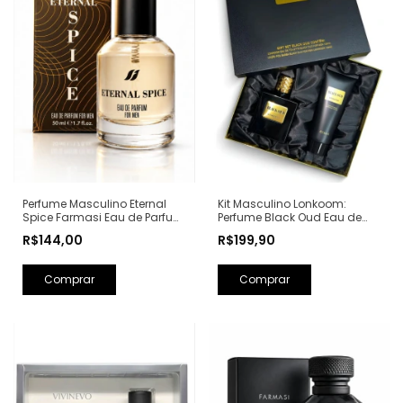
Perfume Masculino Eternal
Kit Masculino Lonkoom:
Spice Farmasi Eau de Parfum
Perfume Black Oud Eau de
- 50ml (Ref. Olfativa: Bad Boy
Toilette 100ml + Loção Pós
R$144,00
R$199,90
Carolina Herrera)
Barba Perfumada 150ml