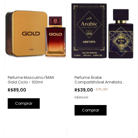
Perfume Árabe
Perfume Masculino I'MAN
Compartilhável Ametista
Gold Ciclo - 100ml
Arabic Collection A009 -
R$39,00
R$89,00
-
57
%
OFF
25ml (Ref. Olfativa: Bade'e Al
Oud Amethyst Lattafa)
R$89,90