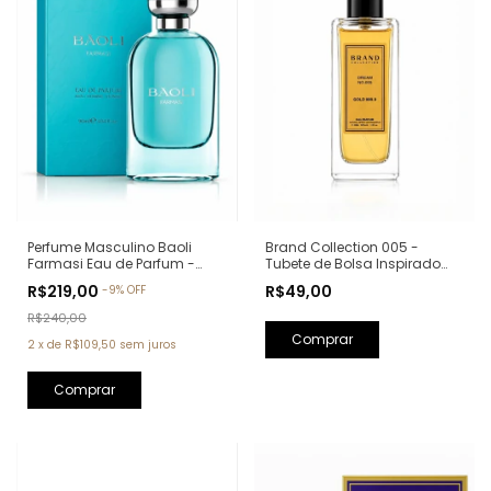
Perfume Masculino Baoli
Brand Collection 005 -
Farmasi Eau de Parfum -
Tubete de Bolsa Inspirado
90ml (Ref. Olfativa: Aqva Pour
em One Million - 30ml
R$219,00
R$49,00
-
9
%
OFF
Homme Bvlgari)
R$240,00
2
x
de
R$109,50
sem juros