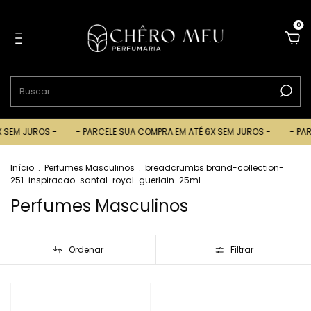
0
EM JUROS -
- PARCELE SUA COMPRA EM ATÉ 6X SEM JUROS -
- PARCEL
Início
.
Perfumes Masculinos
.
breadcrumbs.brand-collection-
251-inspiracao-santal-royal-guerlain-25ml
Perfumes Masculinos
Ordenar
Filtrar