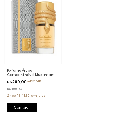
Perfume Árabe
Compartilhável Musamam
White Intense Lattafa Eau de
R$289,00
-
42
%
OFF
Parfum - 100ml
R$499,00
2
x
de
R$144,50
sem juros