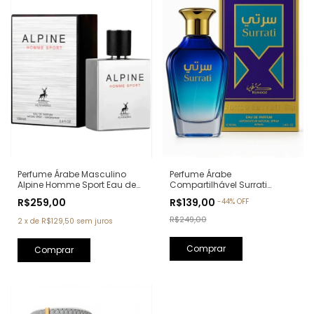
Perfume Árabe Masculino
Perfume Árabe
Alpine Homme Sport Eau de
Compartilhável Surrati
Parfum Maison Alhambra -
Kunooz Zoghbi Eau de
R$259,00
R$139,00
-
44
%
OFF
100ml (Ref. Olfativa: Allure
Parfum - 100ml (Ref. Olfativa:
Homme Sport Chanel)
Erba Pura Xerjoff)
R$249,00
2
x
de
R$129,50
sem juros