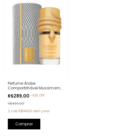
Perfume Árabe
Compartilhável Musamam
White Intense Lattafa Eau de
R$289,00
-
42
%
OFF
Parfum - 100ml
R$499,00
2
x
de
R$144,50
sem juros