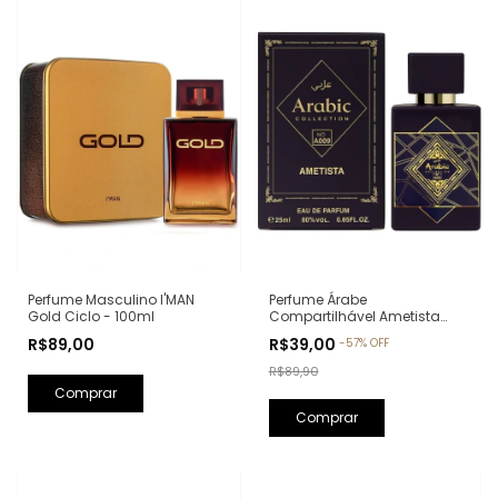
Perfume Árabe
Perfume Masculino I'MAN
Compartilhável Ametista
Gold Ciclo - 100ml
Arabic Collection A009 -
R$39,00
R$89,00
-
57
%
OFF
25ml (Ref. Olfativa: Bade'e Al
Oud Amethyst Lattafa)
R$89,90