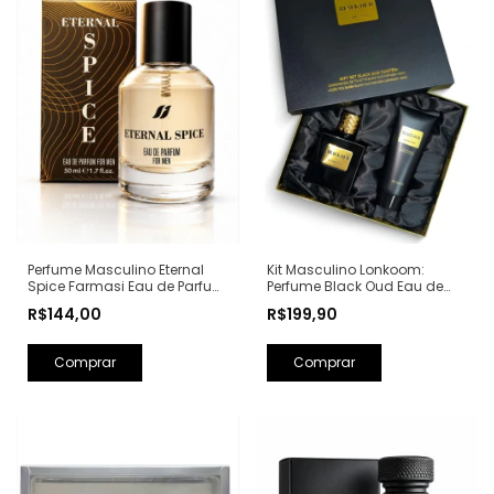
Perfume Masculino Eternal
Kit Masculino Lonkoom:
Spice Farmasi Eau de Parfum
Perfume Black Oud Eau de
- 50ml (Ref. Olfativa: Bad Boy
Toilette 100ml + Loção Pós
R$144,00
R$199,90
Carolina Herrera)
Barba Perfumada 150ml