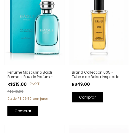
Perfume Masculino Baoli
Brand Collection 005 -
Farmasi Eau de Parfum -
Tubete de Bolsa Inspirado
90ml (Ref. Olfativa: Aqva Pour
em One Million - 30ml
R$219,00
R$49,00
-
9
%
OFF
Homme Bvlgari)
R$240,00
2
x
de
R$109,50
sem juros