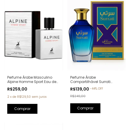
Perfume Árabe Masculino
Perfume Árabe
Alpine Homme Sport Eau de
Compartilhável Surrati
Parfum Maison Alhambra -
Kunooz Zoghbi Eau de
R$259,00
R$139,00
-
44
%
OFF
100ml (Ref. Olfativa: Allure
Parfum - 100ml (Ref. Olfativa:
Homme Sport Chanel)
Erba Pura Xerjoff)
R$249,00
2
x
de
R$129,50
sem juros