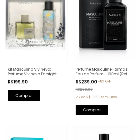
Kit Masculino Vivinevo:
Perfume Masculine Farmasi
Perfume Vivinevo Farsight
Eau de Parfum - 100ml (Ref.
Eau de Toilette 100ml + Body
Olfativa: Oud Wood Tom
R$199,90
R$239,00
-
8
%
OFF
Splash Farsight 250ml
Ford)
R$260,00
2
x
de
R$119,50
sem juros