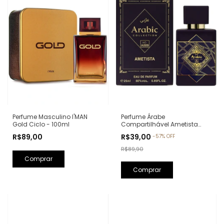
Perfume Árabe
Perfume Masculino I'MAN
Compartilhável Ametista
Gold Ciclo - 100ml
Arabic Collection A009 -
R$39,00
R$89,00
-
57
%
OFF
25ml (Ref. Olfativa: Bade'e Al
Oud Amethyst Lattafa)
R$89,90