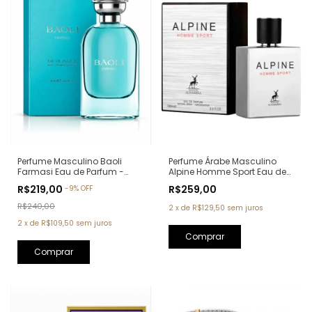
Perfume Árabe Masculino
Perfume Masculino Baoli
Alpine Homme Sport Eau de
Farmasi Eau de Parfum -
Parfum Maison Alhambra -
90ml (Ref. Olfativa: Aqva Pour
R$259,00
R$219,00
-
9
%
OFF
100ml (Ref. Olfativa: Allure
Homme Bvlgari)
Homme Sport Chanel)
R$240,00
2
x
de
R$129,50
sem juros
2
x
de
R$109,50
sem juros