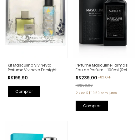
Kit Masculino Vivinevo:
Perfume Masculine Farmasi
Perfume Vivinevo Farsight
Eau de Parfum - 100ml (Ref.
Eau de Toilette 100ml + Body
Olfativa: Oud Wood Tom
R$199,90
R$239,00
-
8
%
OFF
Splash Farsight 250ml
Ford)
R$260,00
2
x
de
R$119,50
sem juros