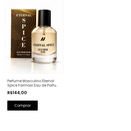
Perfume Masculino Eternal
Spice Farmasi Eau de Parfum
- 50ml (Ref. Olfativa: Bad Boy
R$144,00
Carolina Herrera)