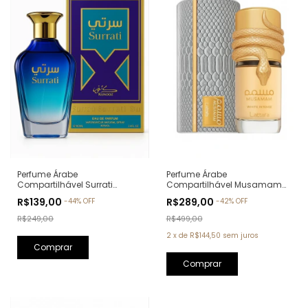
Perfume Árabe
Perfume Árabe
Compartilhável Musamam
Compartilhável Surrati
White Intense Lattafa Eau de
Kunooz Zoghbi Eau de
R$289,00
R$139,00
-
42
%
OFF
-
44
%
OFF
Parfum - 100ml
Parfum - 100ml (Ref. Olfativa:
Erba Pura Xerjoff)
R$499,00
R$249,00
2
x
de
R$144,50
sem juros